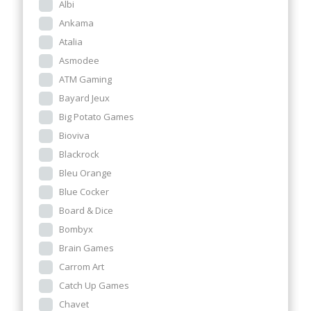
Albi
Ankama
Atalia
Asmodee
ATM Gaming
Bayard Jeux
Big Potato Games
Bioviva
Blackrock
Bleu Orange
Blue Cocker
Board & Dice
Bombyx
Brain Games
Carrom Art
Catch Up Games
Chavet