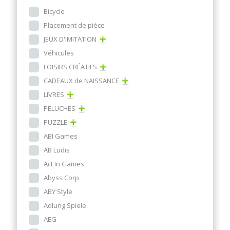
Bicycle
Placement de pièce
JEUX D'IMITATION
Véhicules
LOISIRS CRÉATIFS
CADEAUX de NAISSANCE
LIVRES
PELUCHES
PUZZLE
ABI Games
AB Ludis
Act In Games
Abyss Corp
ABY Style
Adlung Spiele
AEG