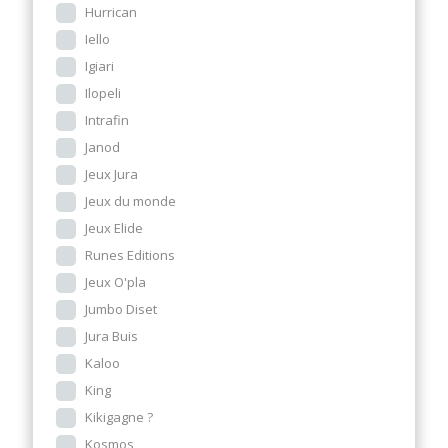
Hurrican
Iello
Igiari
Ilopeli
Intrafin
Janod
Jeux Jura
Jeux du monde
Jeux Elide
Runes Editions
Jeux O'pla
Jumbo Diset
Jura Buis
Kaloo
King
Kikigagne ?
Kosmos