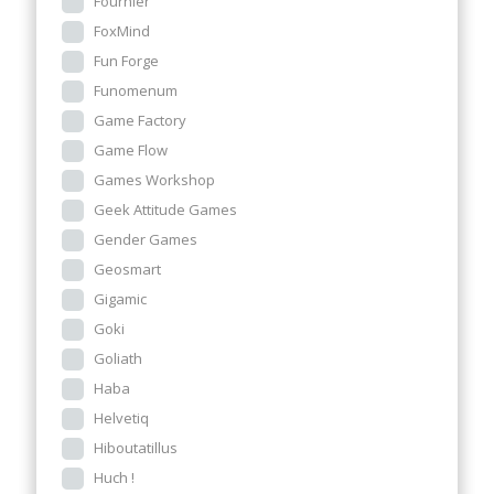
Fournier
FoxMind
Fun Forge
Funomenum
Game Factory
Game Flow
Games Workshop
Geek Attitude Games
Gender Games
Geosmart
Gigamic
Goki
Goliath
Haba
Helvetiq
Hiboutatillus
Huch !