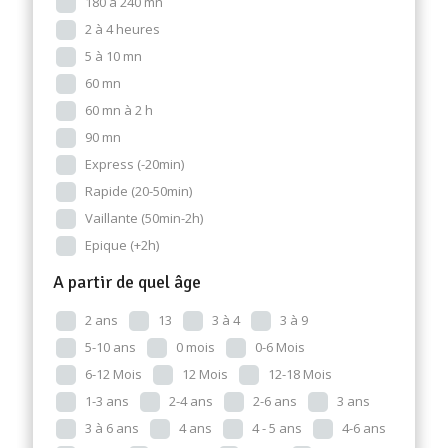
180 à 240 mn
2 à 4 heures
5 à 10 mn
60 mn
60 mn à 2 h
90 mn
Express (-20min)
Rapide (20-50min)
Vaillante (50min-2h)
Epique (+2h)
A partir de quel âge
2 ans
13
3 à 4
3 à 9
5-10 ans
0 mois
0-6 Mois
6-12 Mois
12 Mois
12-18 Mois
1-3 ans
2-4 ans
2-6 ans
3 ans
3 à 6 ans
4 ans
4 - 5 ans
4-6 ans