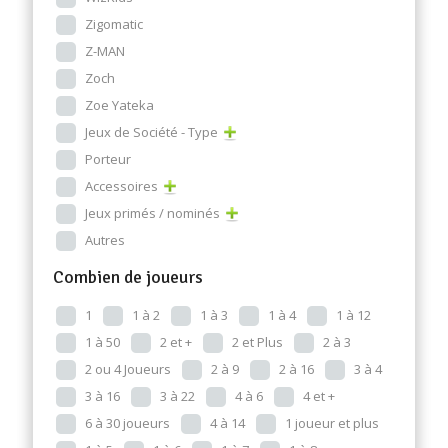
Zigomatic
Z-MAN
Zoch
Zoe Yateka
Jeux de Société - Type
Porteur
Accessoires
Jeux primés / nominés
Autres
Combien de joueurs
1
1 à 2
1 à 3
1 à 4
1 à 12
1 à 50
2 et +
2 et Plus
2 à 3
2 ou 4 Joueurs
2 à 9
2 à 16
3 à 4
3 à 16
3 à 22
4 à 6
4 et +
6 à 30 joueurs
4 à 14
1 joueur et plus