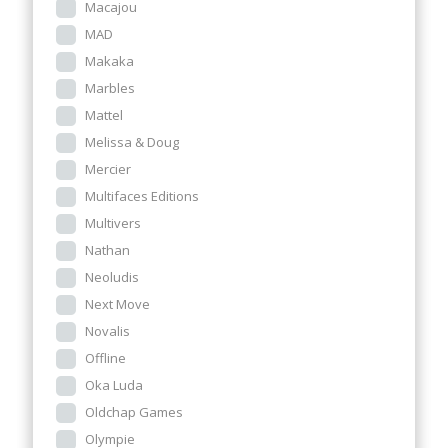
Macajou
MAD
Makaka
Marbles
Mattel
Melissa & Doug
Mercier
Multifaces Editions
Multivers
Nathan
Neoludis
Next Move
Novalis
Offline
Oka Luda
Oldchap Games
Olympie