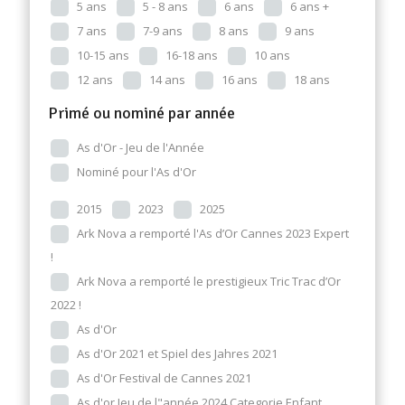
5 ans
5 - 8 ans
6 ans
6 ans +
7 ans
7-9 ans
8 ans
9 ans
10-15 ans
16-18 ans
10 ans
12 ans
14 ans
16 ans
18 ans
Primé ou nominé par année
As d'Or - Jeu de l'Année
Nominé pour l'As d'Or
2015
2023
2025
Ark Nova a remporté l'As d’Or Cannes 2023 Expert
!
Ark Nova a remporté le prestigieux Tric Trac d’Or
2022 !
As d'Or
As d'Or 2021 et Spiel des Jahres 2021
As d'Or Festival de Cannes 2021
As d'or Jeu de l"année 2024 Categorie Enfant