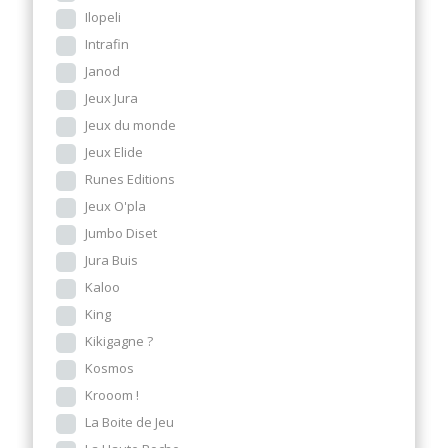
Ilopeli
Intrafin
Janod
Jeux Jura
Jeux du monde
Jeux Elide
Runes Editions
Jeux O'pla
Jumbo Diset
Jura Buis
Kaloo
King
Kikigagne ?
Kosmos
Krooom !
La Boite de Jeu