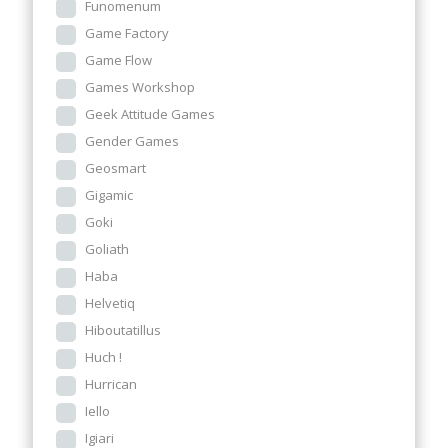
Funomenum
Game Factory
Game Flow
Games Workshop
Geek Attitude Games
Gender Games
Geosmart
Gigamic
Goki
Goliath
Haba
Helvetiq
Hiboutatillus
Huch !
Hurrican
Iello
Igiari