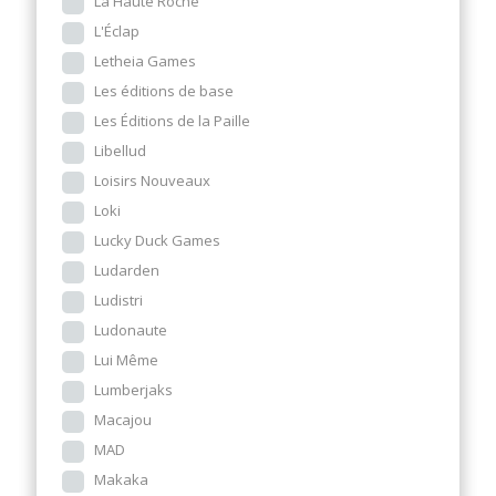
La Haute Roche
L'Éclap
Letheia Games
Les éditions de base
Les Éditions de la Paille
Libellud
Loisirs Nouveaux
Loki
Lucky Duck Games
Ludarden
Ludistri
Ludonaute
Lui Même
Lumberjaks
Macajou
MAD
Makaka