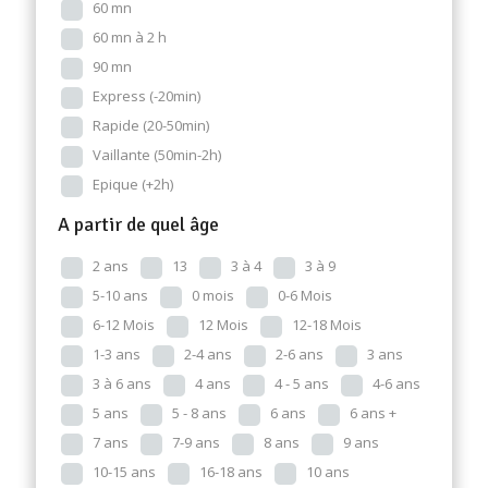
60 mn
60 mn à 2 h
90 mn
Express (-20min)
Rapide (20-50min)
Vaillante (50min-2h)
Epique (+2h)
A partir de quel âge
2 ans
13
3 à 4
3 à 9
5-10 ans
0 mois
0-6 Mois
6-12 Mois
12 Mois
12-18 Mois
1-3 ans
2-4 ans
2-6 ans
3 ans
3 à 6 ans
4 ans
4 - 5 ans
4-6 ans
5 ans
5 - 8 ans
6 ans
6 ans +
7 ans
7-9 ans
8 ans
9 ans
10-15 ans
16-18 ans
10 ans