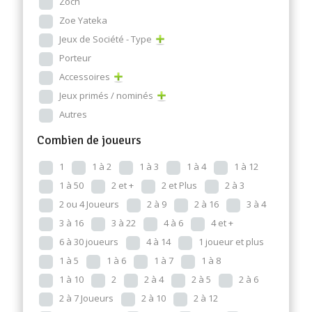
Zoch
Zoe Yateka
Jeux de Société - Type
Porteur
Accessoires
Jeux primés / nominés
Autres
Combien de joueurs
1
1 à 2
1 à 3
1 à 4
1 à 12
1 à 50
2 et +
2 et Plus
2 à 3
2 ou 4 Joueurs
2 à 9
2 à 16
3 à 4
3 à 16
3 à 22
4 à 6
4 et +
6 à 30 joueurs
4 à 14
1 joueur et plus
1 à 5
1 à 6
1 à 7
1 à 8
1 à 10
2
2 à 4
2 à 5
2 à 6
2 à 7 Joueurs
2 à 10
2 à 12