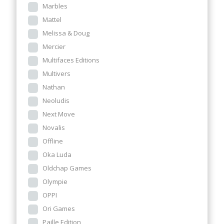
Marbles
Mattel
Melissa & Doug
Mercier
Multifaces Editions
Multivers
Nathan
Neoludis
Next Move
Novalis
Offline
Oka Luda
Oldchap Games
Olympie
OPPI
Ori Games
Paille Edition