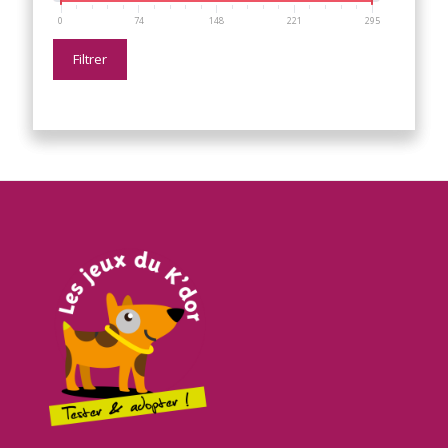
0
74
148
221
295
Filtrer