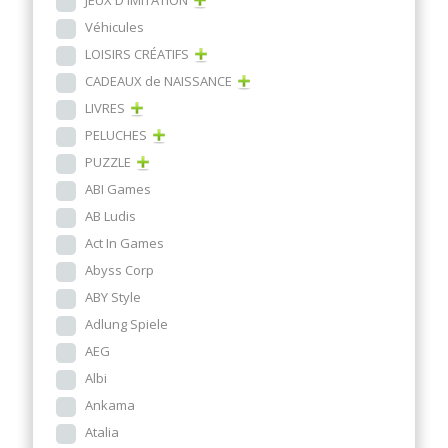
JEUX D'IMITATION
Véhicules
LOISIRS CRÉATIFS
CADEAUX de NAISSANCE
LIVRES
PELUCHES
PUZZLE
ABI Games
AB Ludis
Act In Games
Abyss Corp
ABY Style
Adlung Spiele
AEG
Albi
Ankama
Atalia