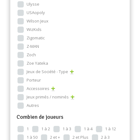
Ulysse
USAopoly
Wilson Jeux
WizKids
Zigomatic
Z-MAN
Zoch
Zoe Yateka
Jeux de Société - Type
Porteur
Accessoires
Jeux primés / nominés
Autres
Combien de joueurs
1
1 à 2
1 à 3
1 à 4
1 à 12
1 à 50
2 et +
2 et Plus
2 à 3