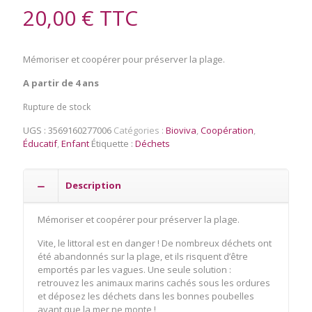
20,00
€
TTC
Mémoriser et coopérer pour préserver la plage.
A partir de 4 ans
Rupture de stock
UGS :
3569160277006
Catégories :
Bioviva
,
Coopération
,
Éducatif
,
Enfant
Étiquette :
Déchets
Description
Mémoriser et coopérer pour préserver la plage.
Vite, le littoral est en danger ! De nombreux déchets ont
été abandonnés sur la plage, et ils risquent d’être
emportés par les vagues. Une seule solution :
retrouvez les animaux marins cachés sous les ordures
et déposez les déchets dans les bonnes poubelles
avant que la mer ne monte !