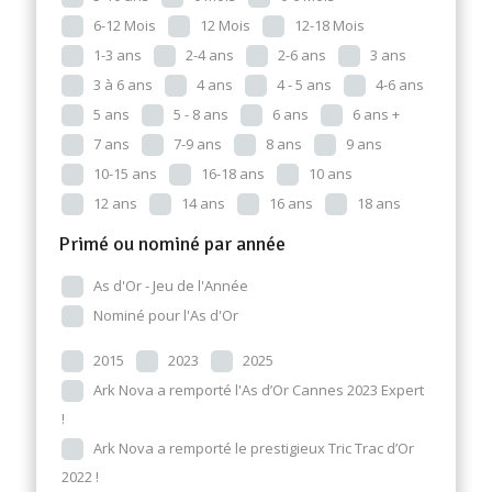
6-12 Mois
12 Mois
12-18 Mois
1-3 ans
2-4 ans
2-6 ans
3 ans
3 à 6 ans
4 ans
4 - 5 ans
4-6 ans
5 ans
5 - 8 ans
6 ans
6 ans +
7 ans
7-9 ans
8 ans
9 ans
10-15 ans
16-18 ans
10 ans
12 ans
14 ans
16 ans
18 ans
Primé ou nominé par année
As d'Or - Jeu de l'Année
Nominé pour l'As d'Or
2015
2023
2025
Ark Nova a remporté l'As d’Or Cannes 2023 Expert
!
Ark Nova a remporté le prestigieux Tric Trac d’Or
2022 !