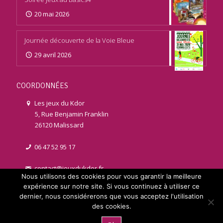
20 mai 2026
Journée découverte de la Voie Bleue
29 avril 2026
COORDONNÉES
Les jeux du Kdor
5, Rue Benjamin Franklin
26120 Malissard
06 47 52 95 17
contact@jeuxdukdor.fr
Nous utilisons des cookies pour vous garantir la meilleure
expérience sur notre site. Si vous continuez à utiliser ce
dernier, nous considérerons que vous acceptez l'utilisation
des cookies.
© 2021 jeuxdukdor.fr | Réalisé par
Licom Développement
. Tous