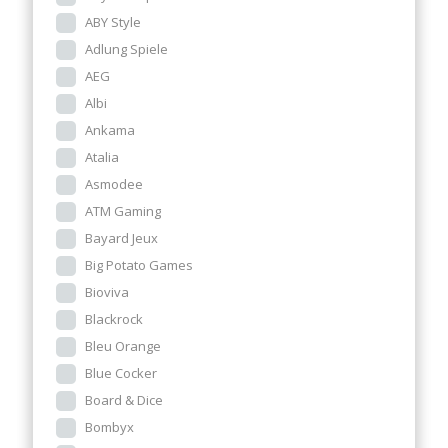
ABY Style
Adlung Spiele
AEG
Albi
Ankama
Atalia
Asmodee
ATM Gaming
Bayard Jeux
Big Potato Games
Bioviva
Blackrock
Bleu Orange
Blue Cocker
Board & Dice
Bombyx