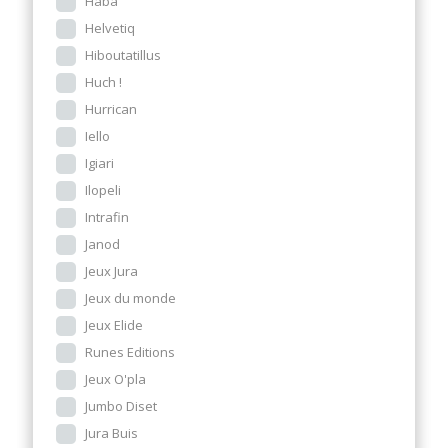
Haba
Helvetiq
Hiboutatillus
Huch !
Hurrican
Iello
Igiari
Ilopeli
Intrafin
Janod
Jeux Jura
Jeux du monde
Jeux Elide
Runes Editions
Jeux O'pla
Jumbo Diset
Jura Buis