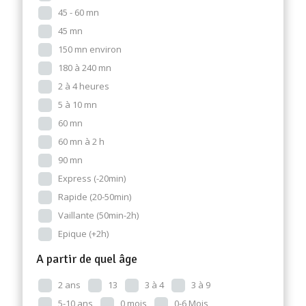
45 - 60 mn
45 mn
150 mn environ
180 à 240 mn
2 à 4 heures
5 à 10 mn
60 mn
60 mn à 2 h
90 mn
Express (-20min)
Rapide (20-50min)
Vaillante (50min-2h)
Epique (+2h)
A partir de quel âge
2 ans
13
3 à 4
3 à 9
5-10 ans
0 mois
0-6 Mois