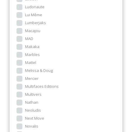
Ludonaute
Lui Même
Lumberjaks
Macajou
MAD
Makaka
Marbles
Mattel
Melissa & Doug
Mercier
Multifaces Editions
Multivers
Nathan
Neoludis
Next Move
Novalis