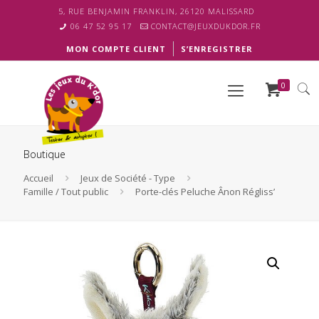
5, RUE BENJAMIN FRANKLIN, 26120 MALISSARD
06 47 52 95 17
CONTACT@JEUXDUKDOR.FR
MON COMPTE CLIENT
S’ENREGISTRER
0
Boutique
Accueil
Jeux de Société - Type
Famille / Tout public
Porte-clés Peluche Ânon Régliss’