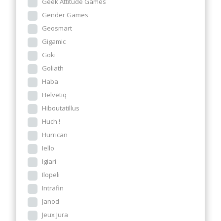
Geek Attitude Games
Gender Games
Geosmart
Gigamic
Goki
Goliath
Haba
Helvetiq
Hiboutatillus
Huch !
Hurrican
Iello
Igiari
Ilopeli
Intrafin
Janod
Jeux Jura