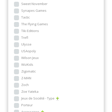
Sweet November
Synapes Games
Tactic
The Flying Games
Tiki Editions
Trefl
Ulysse
USAopoly
Wilson Jeux
WizKids
Zigomatic
Z-MAN
Zoch
Zoe Yateka
Jeux de Société - Type
Porteur
Accessoires