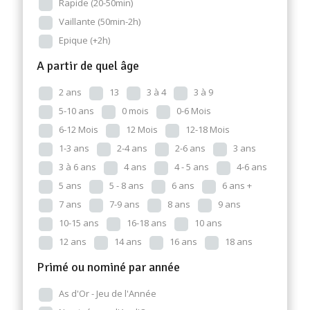
Rapide (20-50min)
Vaillante (50min-2h)
Epique (+2h)
A partir de quel âge
2 ans
13
3 à 4
3 à 9
5-10 ans
0 mois
0-6 Mois
6-12 Mois
12 Mois
12-18 Mois
1-3 ans
2-4 ans
2-6 ans
3 ans
3 à 6 ans
4 ans
4 - 5 ans
4-6 ans
5 ans
5 - 8 ans
6 ans
6 ans +
7 ans
7-9 ans
8 ans
9 ans
10-15 ans
16-18 ans
10 ans
12 ans
14 ans
16 ans
18 ans
Primé ou nominé par année
As d'Or - Jeu de l'Année