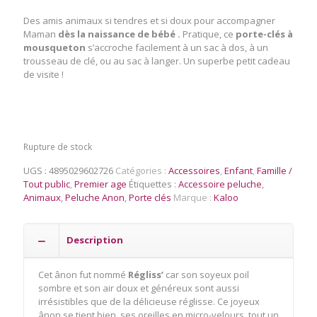
Des amis animaux si tendres et si doux pour accompagner
Maman
dès la naissance
de
bébé .
Pratique, ce
porte-clés à
mousqueton
s’accroche facilement à un sac à dos, à un
trousseau de clé, ou au sac à langer. Un superbe petit cadeau
de visite !
Rupture de stock
UGS :
4895029602726
Catégories :
Accessoires
,
Enfant
,
Famille /
Tout public
,
Premier age
Étiquettes :
Accessoire peluche
,
Animaux
,
Peluche Anon
,
Porte clés
Marque :
Kaloo
Description
Cet ânon fut nommé
Régliss’
car son soyeux poil
sombre et son air doux et généreux sont aussi
irrésistibles que de la délicieuse réglisse. Ce joyeux
ânon se tient bien, ses oreilles en micro-velours, tout un