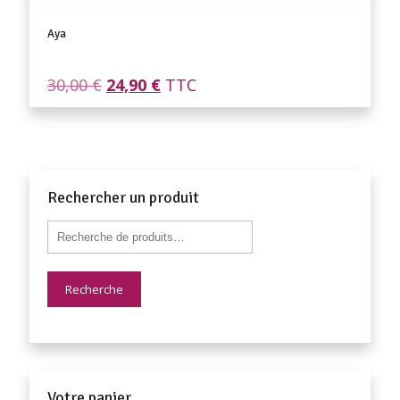
Aya
Le
Le
30,00
€
24,90
€
TTC
prix
prix
initial
actuel
était :
est :
30,00 €.
24,90 €.
Rechercher un produit
Recherche
Votre panier