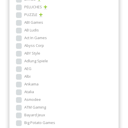
PELUCHES
PUZZLE
ABI Games
AB Ludis
Act In Games
Abyss Corp
ABY Style
Adlung Spiele
AEG
Albi
Ankama
Atalia
Asmodee
ATM Gaming
Bayard Jeux
Big Potato Games