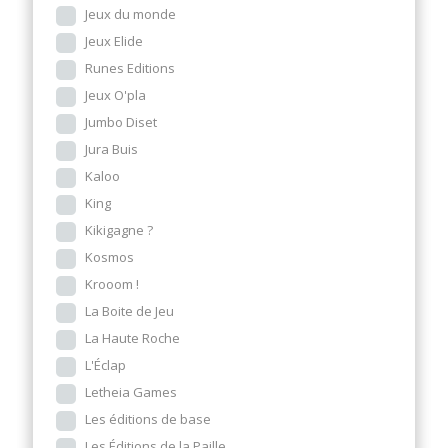
Jeux du monde
Jeux Elide
Runes Editions
Jeux O'pla
Jumbo Diset
Jura Buis
Kaloo
King
Kikigagne ?
Kosmos
Krooom !
La Boite de Jeu
La Haute Roche
L'Éclap
Letheia Games
Les éditions de base
Les Éditions de la Paille