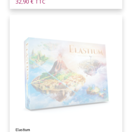
32,90
€
TTC
Elastium