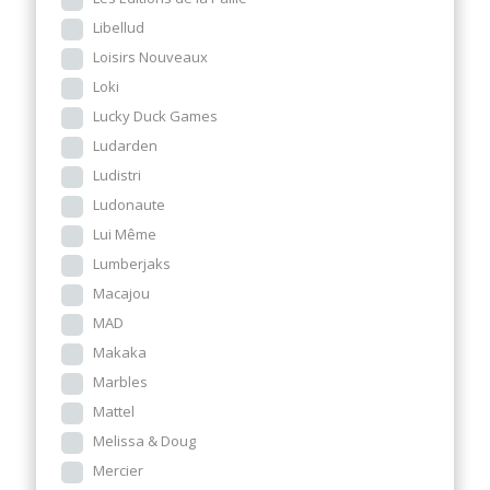
Libellud
Loisirs Nouveaux
Loki
Lucky Duck Games
Ludarden
Ludistri
Ludonaute
Lui Même
Lumberjaks
Macajou
MAD
Makaka
Marbles
Mattel
Melissa & Doug
Mercier