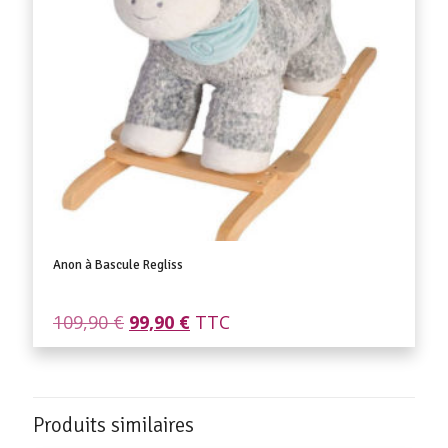
Anon à Bascule Regliss
Le
Le
109,90
€
99,90
€
TTC
prix
prix
initial
actuel
était :
est :
109,90 €.
99,90 €.
Produits similaires