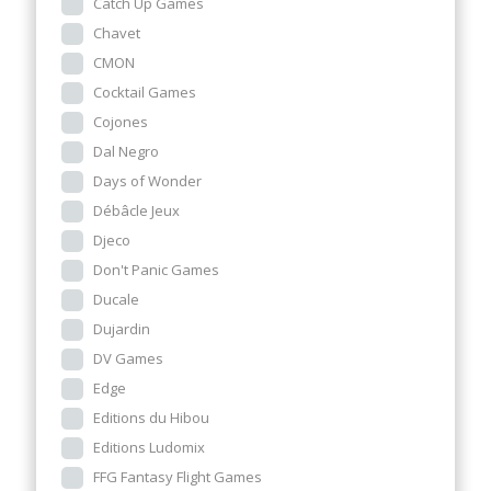
Catch Up Games
Chavet
CMON
Cocktail Games
Cojones
Dal Negro
Days of Wonder
Débâcle Jeux
Djeco
Don't Panic Games
Ducale
Dujardin
DV Games
Edge
Editions du Hibou
Editions Ludomix
FFG Fantasy Flight Games