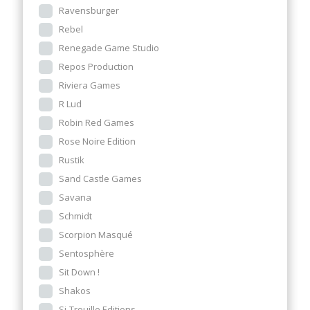
Ravensburger
Rebel
Renegade Game Studio
Repos Production
Riviera Games
R Lud
Robin Red Games
Rose Noire Edition
Rustik
Sand Castle Games
Savana
Schmidt
Scorpion Masqué
Sentosphère
Sit Down !
Shakos
Si-Trouille Editions