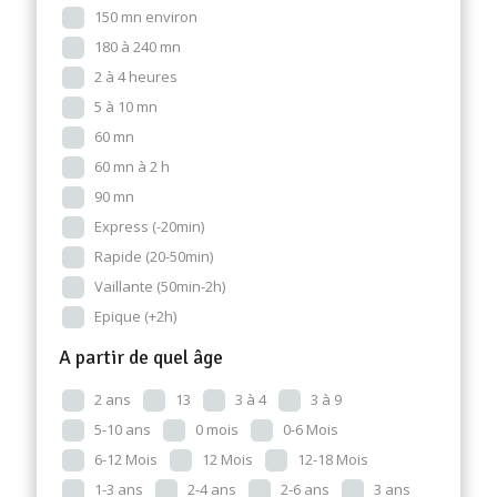
150 mn environ
180 à 240 mn
2 à 4 heures
5 à 10 mn
60 mn
60 mn à 2 h
90 mn
Express (-20min)
Rapide (20-50min)
Vaillante (50min-2h)
Epique (+2h)
A partir de quel âge
2 ans
13
3 à 4
3 à 9
5-10 ans
0 mois
0-6 Mois
6-12 Mois
12 Mois
12-18 Mois
1-3 ans
2-4 ans
2-6 ans
3 ans