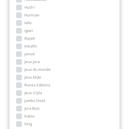
Huch !
Hurrican
Iello
Igiari
Ilopeli
Intrafin
Janod
Jeux Jura
Jeux du monde
Jeux Elide
Runes Editions
Jeux O'pla
Jumbo Diset
Jura Buis
Kaloo
King