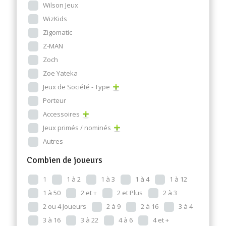
Wilson Jeux
WizKids
Zigomatic
Z-MAN
Zoch
Zoe Yateka
Jeux de Société - Type
Porteur
Accessoires
Jeux primés / nominés
Autres
Combien de joueurs
1
1 à 2
1 à 3
1 à 4
1 à 12
1 à 50
2 et +
2 et Plus
2 à 3
2 ou 4 Joueurs
2 à 9
2 à 16
3 à 4
3 à 16
3 à 22
4 à 6
4 et +