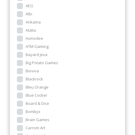
AEG
Albi
Ankama
Atalia
Asmodee
ATM Gaming
Bayard Jeux
Big Potato Games
Bioviva
Blackrock
Bleu Orange
Blue Cocker
Board & Dice
Bombyx
Brain Games
Carrom Art