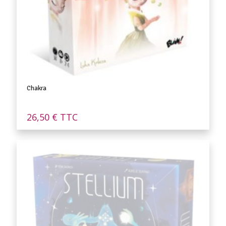
Chakra
26,50
€
TTC