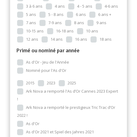
3 à 6 ans
4 ans
4 - 5 ans
4-6 ans
5 ans
5 - 8 ans
6 ans
6 ans +
7 ans
7-9 ans
8 ans
9 ans
10-15 ans
16-18 ans
10 ans
12 ans
14 ans
16 ans
18 ans
Primé ou nominé par année
As d'Or - Jeu de l'Année
Nominé pour l'As d'Or
2015
2023
2025
Ark Nova a remporté l'As d’Or Cannes 2023 Expert
!
Ark Nova a remporté le prestigieux Tric Trac d’Or
2022 !
As d'Or
As d'Or 2021 et Spiel des Jahres 2021