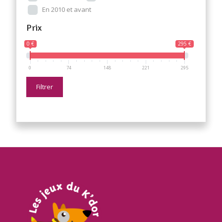
En 2010 et avant
Prix
0 €
295 €
0
74
148
221
295
Filtrer