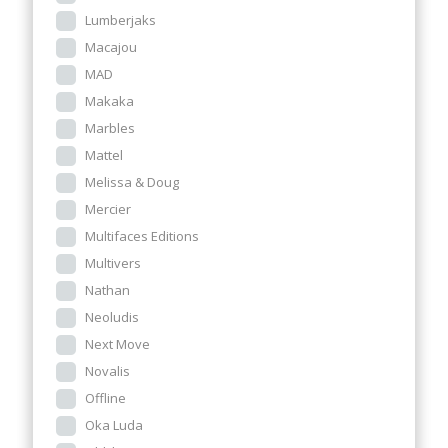
Lumberjaks
Macajou
MAD
Makaka
Marbles
Mattel
Melissa & Doug
Mercier
Multifaces Editions
Multivers
Nathan
Neoludis
Next Move
Novalis
Offline
Oka Luda