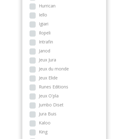
Hurrican
Iello
Igiari
Ilopeli
Intrafin
Janod
Jeux Jura
Jeux du monde
Jeux Elide
Runes Editions
Jeux O'pla
Jumbo Diset
Jura Buis
Kaloo
King