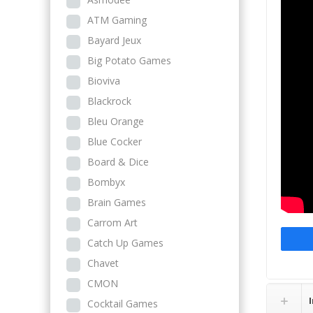
ATM Gaming
Bayard Jeux
Big Potato Games
Bioviva
Blackrock
Bleu Orange
Blue Cocker
Board & Dice
Bombyx
Brain Games
Carrom Art
Catch Up Games
Chavet
CMON
Cocktail Games