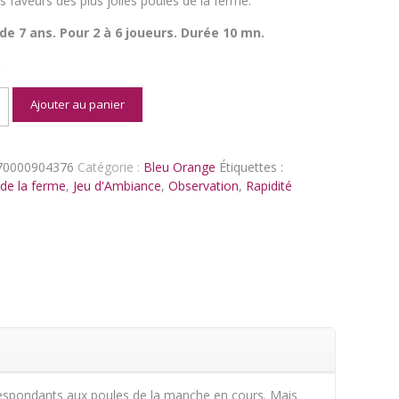
s faveurs des plus jolies poules de la ferme.
 de 7 ans. Pour 2 à 6 joueurs. Durée 10 mn.
k
é
Ajouter au panier
es
70000904376
Catégorie :
Bleu Orange
Étiquettes :
de la ferme
,
Jeu d'Ambiance
,
Observation
,
Rapidité
orrespondants aux poules de la manche en cours. Mais