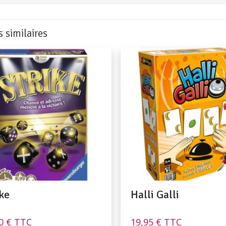
s similaires
ke
Halli Galli
90
€
TTC
19,95
€
TTC