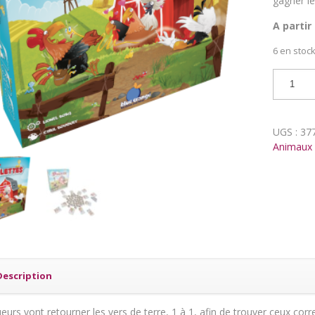
gagner le
A partir
6 en stoc
quantit
de
Poulett
UGS :
37
Animaux 
Description
eurs vont retourner les vers de terre, 1 à 1, afin de trouver ceux c