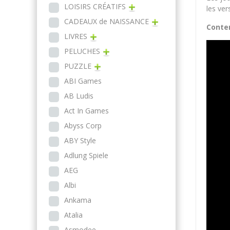
LOISIRS CRÉATIFS
les ver
CADEAUX de NAISSANCE
Conte
LIVRES
PELUCHES
PUZZLE
ABI Games
AB Ludis
Act In Games
Abyss Corp
ABY Style
Adlung Spiele
AEG
Albi
Ankama
Atalia
Asmodee