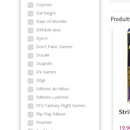
Cojones
Dal Negro
Produit
Days of Wonder
Débâcle Jeux
Djeco
Don't Panic Games
Ducale
Dujardin
DV Games
Edge
Editions du Hibou
Editions Ludomix
FFG Fantasy Flight Games
Stri
Flip Flap Edition
Fournier
19,