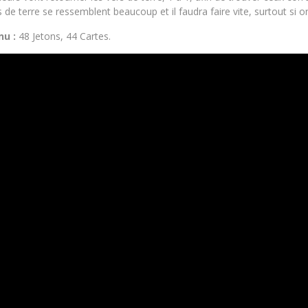
s de terre se ressemblent beaucoup et il faudra faire vite, surtout si 
nu :
48 Jetons, 44 Cartes.