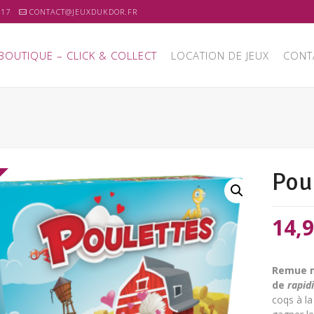
 17
CONTACT@JEUXDUKDOR.FR
BOUTIQUE – CLICK & COLLECT
LOCATION DE JEUX
CONT
Pou
Le
14,
prix
initi
Remue m
était
de
rapid
coqs à la
16,9