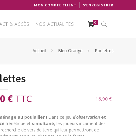
MON COMPTE CLIENT
S’ENREGISTRER
0
ACT & ACCÈS
NOS ACTUALITÉS
Accueil
Bleu Orange
Poulettes
lettes
Le
90
€
TTC
16,90
€
prix
al
actuel
énage au poulailler !
Dans ce jeu
d’observation
et
 :
est :
ité
frénétique et
simultané
, les joueurs incarnent des
 recherche de vers de terre qui leur permettront de
0 €.
14,90 €.