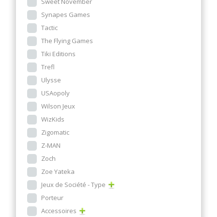
Sweet November
Synapes Games
Tactic
The Flying Games
Tiki Editions
Trefl
Ulysse
USAopoly
Wilson Jeux
WizKids
Zigomatic
Z-MAN
Zoch
Zoe Yateka
Jeux de Société - Type
Porteur
Accessoires