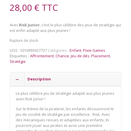
28,00
€
TTC
Avec
Risk Junior
, c’est le plus célèbre des jeux de stratégie qui
est enfin adapté aux plus jeunes !
Rupture de stock
UGS :
5010993637737
Catégories :
Enfant
,
Pixie Games
Étiquettes :
Affrontement
,
Chance
,
Jeu de dés
,
Placement
,
Stratégie
Description
Le plus célèbre jeu de stratégie adapté aux plus jeunes
avec Risk Junior !
Sur le thème de la piraterie, les enfants découvriront le
jeu de société de stratégie par excellence : Risk. Avec
des mécaniques revues et adaptées aux enfants, ils
pourront jouer aux pirates et avoir une première
approche du jeu Risk classique pour en comprendre les