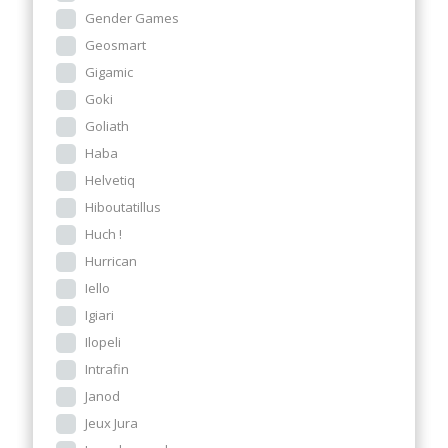
Gender Games
Geosmart
Gigamic
Goki
Goliath
Haba
Helvetiq
Hiboutatillus
Huch !
Hurrican
Iello
Igiari
Ilopeli
Intrafin
Janod
Jeux Jura