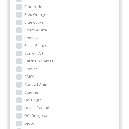
Blackrock
Bleu Orange
Blue Cocker
Board & Dice
Bombyx
Brain Games
Carrom Art
Catch Up Games
Chavet
CMON
Cocktail Games
Cojones
Dal Negro
Days of Wonder
Débâcle Jeux
Djeco