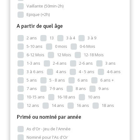
Vaillante (50min-2h)
Epique (+2h)
A partir de quel âge
2 ans
13
3 à 4
3 à 9
5-10 ans
0 mois
0-6 Mois
6-12 Mois
12 Mois
12-18 Mois
1-3 ans
2-4 ans
2-6 ans
3 ans
3 à 6 ans
4 ans
4 - 5 ans
4-6 ans
5 ans
5 - 8 ans
6 ans
6 ans +
7 ans
7-9 ans
8 ans
9 ans
10-15 ans
16-18 ans
10 ans
12 ans
14 ans
16 ans
18 ans
Primé ou nominé par année
As d'Or - Jeu de l'Année
Nominé pour l'As d'Or