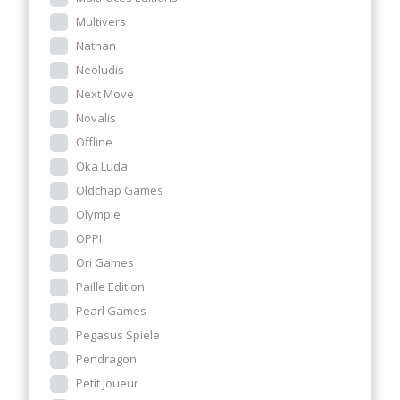
Multivers
Nathan
Neoludis
Next Move
Novalis
Offline
Oka Luda
Oldchap Games
Olympie
OPPI
Ori Games
Paille Edition
Pearl Games
Pegasus Spiele
Pendragon
Petit Joueur