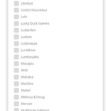
Libellud
Loisirs Nouveaux
Loki
Lucky Duck Games
Ludarden
Ludistri
Ludonaute
Lui Même
Lumberjaks
Macajou
MAD
Makaka
Marbles
Mattel
Melissa & Doug
Mercier
Multifaces Editions