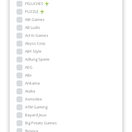
PELUCHES
PUZZLE
ABI Games
AB Ludis
Act In Games
Abyss Corp
ABY Style
Adlung Spiele
AEG
Albi
Ankama
Atalia
Asmodee
ATM Gaming
Bayard Jeux
Big Potato Games
Bioviva