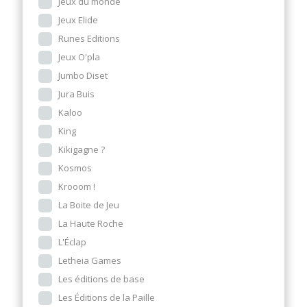
Jeux du monde
Jeux Elide
Runes Editions
Jeux O'pla
Jumbo Diset
Jura Buis
Kaloo
King
Kikigagne ?
Kosmos
Krooom !
La Boite de Jeu
La Haute Roche
L'Éclap
Letheia Games
Les éditions de base
Les Éditions de la Paille