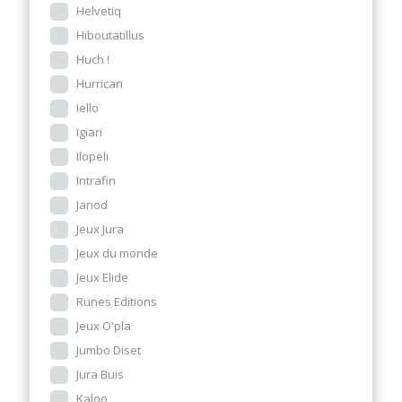
Helvetiq
Hiboutatillus
Huch !
Hurrican
Iello
Igiari
Ilopeli
Intrafin
Janod
Jeux Jura
Jeux du monde
Jeux Elide
Runes Editions
Jeux O'pla
Jumbo Diset
Jura Buis
Kaloo