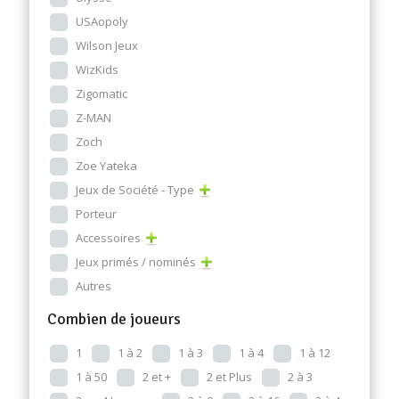
USAopoly
Wilson Jeux
WizKids
Zigomatic
Z-MAN
Zoch
Zoe Yateka
Jeux de Société - Type
Porteur
Accessoires
Jeux primés / nominés
Autres
Combien de joueurs
1
1 à 2
1 à 3
1 à 4
1 à 12
1 à 50
2 et +
2 et Plus
2 à 3