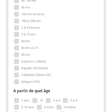
45 - 60 mn
45 mn
150 mn environ
180 à 240 mn
2 à 4 heures
5 à 10 mn
60 mn
60 mn à 2 h
90 mn
Express (-20min)
Rapide (20-50min)
Vaillante (50min-2h)
Epique (+2h)
A partir de quel âge
2 ans
13
3 à 4
3 à 9
5-10 ans
0 mois
0-6 Mois