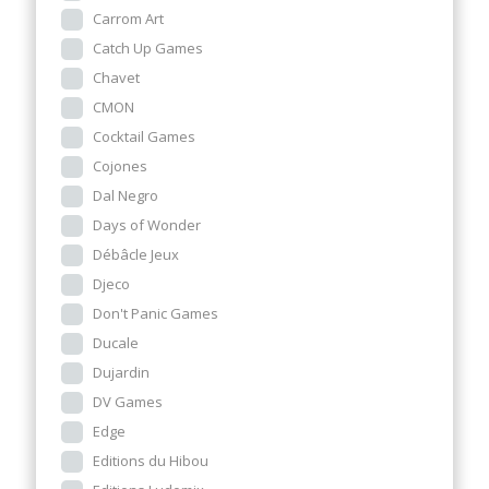
Carrom Art
Catch Up Games
Chavet
CMON
Cocktail Games
Cojones
Dal Negro
Days of Wonder
Débâcle Jeux
Djeco
Don't Panic Games
Ducale
Dujardin
DV Games
Edge
Editions du Hibou