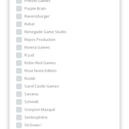
Pretzel Games
Purple Brain
Ravensburger
Rebel
Renegade Game Studio
Repos Production
Riviera Games
R Lud
Robin Red Games
Rose Noire Edition
Rustik
Sand Castle Games
Savana
Schmidt
Scorpion Masqué
Sentosphère
Sit Down !