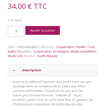
34,00
€
TTC
5 en stock
quantité
Ajouter au panier
de
Room
25
UGS :
3760146644830
Catégories :
Coopération
,
Famille / Tout
public
Étiquettes :
Coopération
,
En équipes
,
Mode compétition
,
Mode Solo
Marque :
Surfin Meeple
Description
Dans ce jeu télévisé futuriste vous jouez votre vie, pris
au piège dans un complexe de 25 salles aux effets
souvent indésirables ! Coopérez les uns avec les
autres pour trouver la sortie : la Room 25. Soyez
prudents, parmi vous se cache peut être un gardien, qui
n’hésitera pas à employer les méthodes les plus