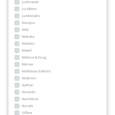
Ludonaute
Lui Même
Lumberjaks
Macajou
MAD
Makaka
Marbles
Mattel
Melissa & Doug
Mercier
Multifaces Editions
Multivers
Nathan
Neoludis
Next Move
Novalis
Offline