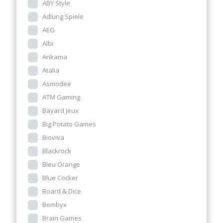
ABY Style
Adlung Spiele
AEG
Albi
Ankama
Atalia
Asmodee
ATM Gaming
Bayard Jeux
Big Potato Games
Bioviva
Blackrock
Bleu Orange
Blue Cocker
Board & Dice
Bombyx
Brain Games