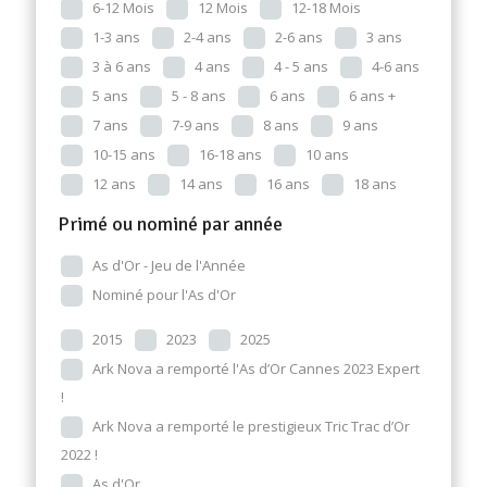
6-12 Mois
12 Mois
12-18 Mois
1-3 ans
2-4 ans
2-6 ans
3 ans
3 à 6 ans
4 ans
4 - 5 ans
4-6 ans
5 ans
5 - 8 ans
6 ans
6 ans +
7 ans
7-9 ans
8 ans
9 ans
10-15 ans
16-18 ans
10 ans
12 ans
14 ans
16 ans
18 ans
Primé ou nominé par année
As d'Or - Jeu de l'Année
Nominé pour l'As d'Or
2015
2023
2025
Ark Nova a remporté l'As d’Or Cannes 2023 Expert
!
Ark Nova a remporté le prestigieux Tric Trac d’Or
2022 !
As d'Or