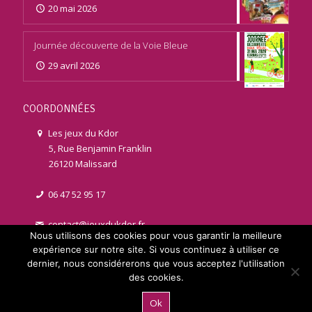
20 mai 2026
Journée découverte de la Voie Bleue
29 avril 2026
COORDONNÉES
Les jeux du Kdor
5, Rue Benjamin Franklin
26120 Malissard
06 47 52 95 17
contact@jeuxdukdor.fr
Nous utilisons des cookies pour vous garantir la meilleure
expérience sur notre site. Si vous continuez à utiliser ce
dernier, nous considérerons que vous acceptez l'utilisation
des cookies.
© 2021 jeuxdukdor.fr | Réalisé par
Licom Développement
. Tous
Ok
droits réservés |
Mentions légales
|
RGPD