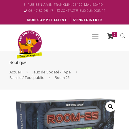
5, RUE BENJAMIN FRANKLIN, 26120 MALISSARD
06 47 52 95 17
CONTACT@JEUXDUKDOR.FR
MON COMPTE CLIENT
S’ENREGISTRER
0
Boutique
Accueil
Jeux de Société - Type
Famille / Tout public
Room 25