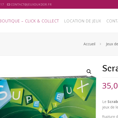
 17
CONTACT@JEUXDUKDOR.FR
BOUTIQUE – CLICK & COLLECT
LOCATION DE JEUX
CONT
Accueil
Jeux de
Scr
35,
Le
Scrab
jeux de l
Rupture d