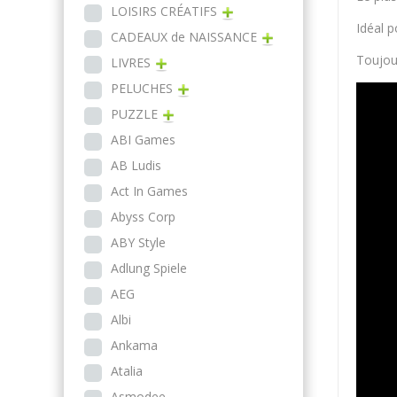
LOISIRS CRÉATIFS
Idéal 
CADEAUX de NAISSANCE
Toujour
LIVRES
PELUCHES
PUZZLE
ABI Games
AB Ludis
Act In Games
Abyss Corp
ABY Style
Adlung Spiele
AEG
Albi
Ankama
Atalia
Asmodee