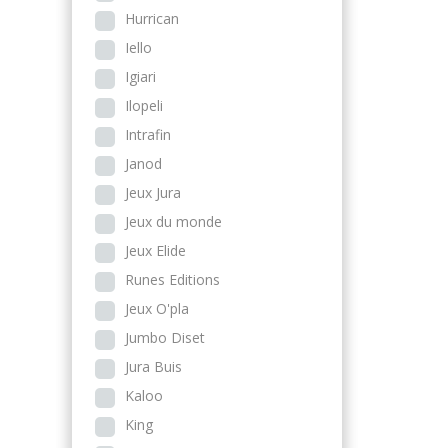
Hurrican
Iello
Igiari
Ilopeli
Intrafin
Janod
Jeux Jura
Jeux du monde
Jeux Elide
Runes Editions
Jeux O'pla
Jumbo Diset
Jura Buis
Kaloo
King