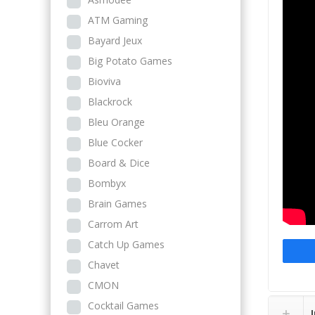
ATM Gaming
Bayard Jeux
Big Potato Games
Bioviva
Blackrock
Bleu Orange
Blue Cocker
Board & Dice
Bombyx
Brain Games
Carrom Art
Catch Up Games
Chavet
CMON
Cocktail Games