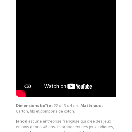
Dimensions boîte :
22 x 13 x 4 cm.
Matériaux :
Carton, fils et pompons de coton.
Janod
est une entreprise française qui crée des jeux
en bois depuis 45 ans. Ils proposent des jeux ludiques,