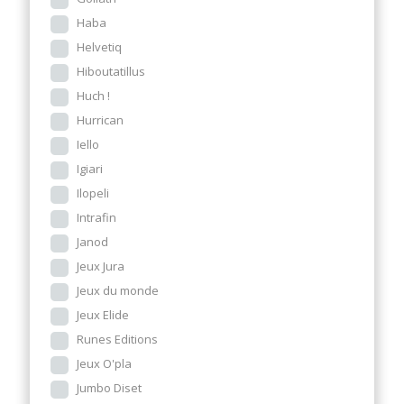
Haba
Helvetiq
Hiboutatillus
Huch !
Hurrican
Iello
Igiari
Ilopeli
Intrafin
Janod
Jeux Jura
Jeux du monde
Jeux Elide
Runes Editions
Jeux O'pla
Jumbo Diset