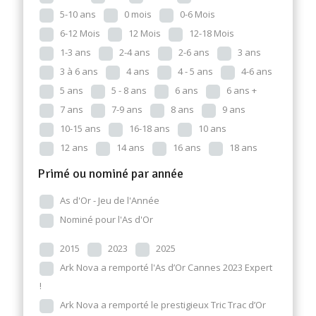
5-10 ans
0 mois
0-6 Mois
6-12 Mois
12 Mois
12-18 Mois
1-3 ans
2-4 ans
2-6 ans
3 ans
3 à 6 ans
4 ans
4 - 5 ans
4-6 ans
5 ans
5 - 8 ans
6 ans
6 ans +
7 ans
7-9 ans
8 ans
9 ans
10-15 ans
16-18 ans
10 ans
12 ans
14 ans
16 ans
18 ans
Primé ou nominé par année
As d'Or - Jeu de l'Année
Nominé pour l'As d'Or
2015
2023
2025
Ark Nova a remporté l'As d’Or Cannes 2023 Expert
!
Ark Nova a remporté le prestigieux Tric Trac d’Or