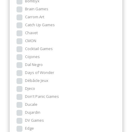
Bombyx
Brain Games
Carrom Art
Catch Up Games
Chavet
CMON
Cocktail Games
Cojones
Dal Negro
Days of Wonder
Débâcle Jeux
Djeco
Don't Panic Games
Ducale
Dujardin
DV Games
Edge