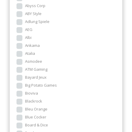
Abyss Corp
ABY Style
Adlung Spiele
AEG
Albi
Ankama
Atalia
Asmodee
ATM Gaming
Bayard Jeux
Big Potato Games
Bioviva
Blackrock
Bleu Orange
Blue Cocker
Board & Dice