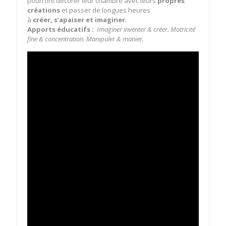
pourront décorer leur chambre avec leurs
propres
créations
et passer de longues heures
à
créer, s’apaiser et imaginer
.
Apports éducatifs :
Imaginer inventer & créer. Motricité
fine & concentration. Manipuler & manier.