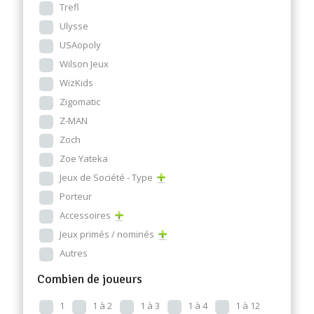
Trefl
Ulysse
USAopoly
Wilson Jeux
WizKids
Zigomatic
Z-MAN
Zoch
Zoe Yateka
Jeux de Société - Type
Porteur
Accessoires
Jeux primés / nominés
Autres
Combien de joueurs
1
1 à 2
1 à 3
1 à 4
1 à 12