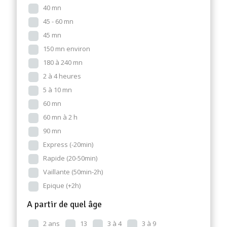
40 mn
45 - 60 mn
45 mn
150 mn environ
180 à 240 mn
2 à 4 heures
5 à 10 mn
60 mn
60 mn à 2 h
90 mn
Express (-20min)
Rapide (20-50min)
Vaillante (50min-2h)
Epique (+2h)
A partir de quel âge
2 ans
13
3 à 4
3 à 9