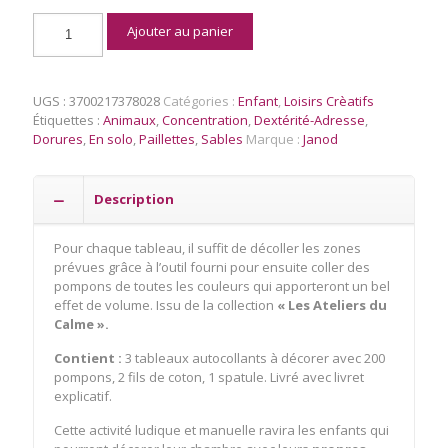
quantité
Ajouter au panier
de
Set
Créatif
Pompons
UGS :
3700217378028
Catégories :
Enfant
,
Loisirs Crèatifs
Lamas
Étiquettes :
Animaux
,
Concentration
,
Dextérité-Adresse
,
Dorures
,
En solo
,
Paillettes
,
Sables
Marque :
Janod
Description
Pour chaque tableau, il suffit de décoller les zones
prévues grâce à l’outil fourni pour ensuite coller des
pompons de toutes les couleurs qui apporteront un bel
effet de volume. Issu de la collection
« Les Ateliers du
Calme ».
Contient :
3 tableaux autocollants à décorer avec 200
pompons, 2 fils de coton, 1 spatule. Livré avec livret
explicatif.
Cette activité ludique et manuelle ravira les enfants qui