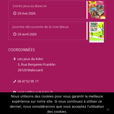
Soirée Jeux au Basics4
20 mai 2026
Journée découverte de la Voie Bleue
29 avril 2026
COORDONNÉES
Les jeux du Kdor
5, Rue Benjamin Franklin
26120 Malissard
06 47 52 95 17
contact@jeuxdukdor.fr
Nous utilisons des cookies pour vous garantir la meilleure
expérience sur notre site. Si vous continuez à utiliser ce
dernier, nous considérerons que vous acceptez l'utilisation
des cookies.