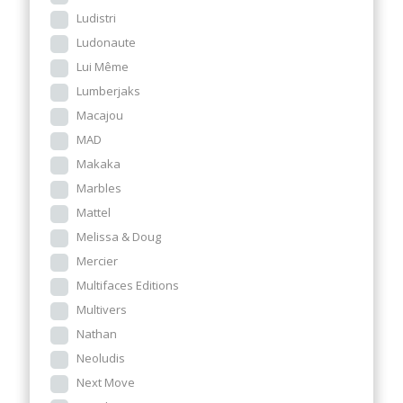
Ludistri
Ludonaute
Lui Même
Lumberjaks
Macajou
MAD
Makaka
Marbles
Mattel
Melissa & Doug
Mercier
Multifaces Editions
Multivers
Nathan
Neoludis
Next Move