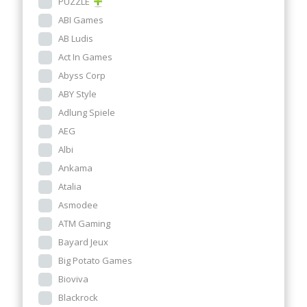
PUZZLE
ABI Games
AB Ludis
Act In Games
Abyss Corp
ABY Style
Adlung Spiele
AEG
Albi
Ankama
Atalia
Asmodee
ATM Gaming
Bayard Jeux
Big Potato Games
Bioviva
Blackrock