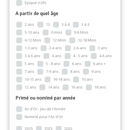
Epique (+2h)
A partir de quel âge
2 ans
13
3 à 4
3 à 9
5-10 ans
0 mois
0-6 Mois
6-12 Mois
12 Mois
12-18 Mois
1-3 ans
2-4 ans
2-6 ans
3 ans
3 à 6 ans
4 ans
4 - 5 ans
4-6 ans
5 ans
5 - 8 ans
6 ans
6 ans +
7 ans
7-9 ans
8 ans
9 ans
10-15 ans
16-18 ans
10 ans
12 ans
14 ans
16 ans
18 ans
Primé ou nominé par année
As d'Or - Jeu de l'Année
Nominé pour l'As d'Or
2015
2023
2025