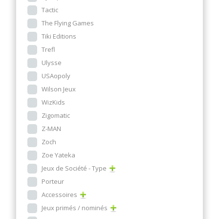
Tactic
The Flying Games
Tiki Editions
Trefl
Ulysse
USAopoly
Wilson Jeux
WizKids
Zigomatic
Z-MAN
Zoch
Zoe Yateka
Jeux de Société - Type
Porteur
Accessoires
Jeux primés / nominés