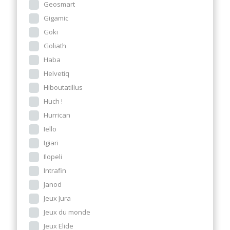
Geosmart
Gigamic
Goki
Goliath
Haba
Helvetiq
Hiboutatillus
Huch !
Hurrican
Iello
Igiari
Ilopeli
Intrafin
Janod
Jeux Jura
Jeux du monde
Jeux Elide