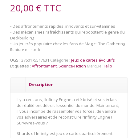
20,00
€
TTC
• Des affrontements rapides, innovants et sur-vitaminés
• Des mécanismes rafraîchissants qui reboostent le genre du
Deckbuilding
• Un jeu très populaire chez les fans de Magic : The Gathering
Rupture de stock
UGS :
3760175517631
Catégorie :
Jeux de cartes évolutifs
Étiquettes :
Affrontement
,
Science-Fiction
Marque :
Iello
Description
Il y a cent ans, l’Infinity Engine a été brisé et ses éclats
de réalité ont détruit l’essentiel du monde. Maintenant,
il vous incombe de rassembler vos forces, de vaincre
vos adversaires et de reconstruire l’Infinity Engine !
Survivrez-vous ?
Shards of Infinity est jeu de cartes particulièrement