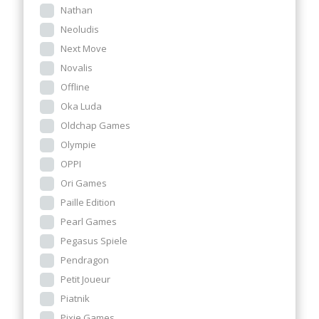
Nathan
Neoludis
Next Move
Novalis
Offline
Oka Luda
Oldchap Games
Olympie
OPPI
Ori Games
Paille Edition
Pearl Games
Pegasus Spiele
Pendragon
Petit Joueur
Piatnik
Pixie Games