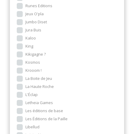
Runes Editions
Jeux O'pla
Jumbo Diset
Jura Buis
Kaloo
King
Kikigagne ?
Kosmos
Krooom !
La Boite de Jeu
La Haute Roche
L'Éclap
Letheia Games
Les éditions de base
Les Éditions de la Paille
Libellud