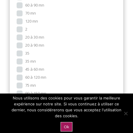
60 à 90 mn
70 mn
120 mn
2
20 à 30 mn
20 à 90 mn
35
35 mn
45 à 60 mn
60 à 120 mn
75 mn
90 à 150 mn
Nous utilisons des cookies pour vous garantir la meilleure
10 mn
expérience sur notre site. Si vous continuez à utiliser ce
10 mn par joueur.
dernier, nous considérerons que vous acceptez l'utilisation
des cookies.
10 à 15 mn
10 à 20 mn
Ok