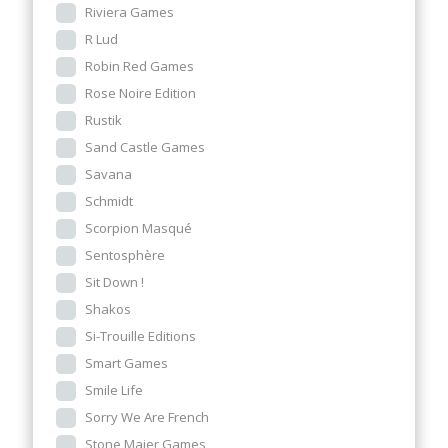
Riviera Games
R Lud
Robin Red Games
Rose Noire Edition
Rustik
Sand Castle Games
Savana
Schmidt
Scorpion Masqué
Sentosphère
Sit Down !
Shakos
Si-Trouille Editions
Smart Games
Smile Life
Sorry We Are French
Stone Maier Games