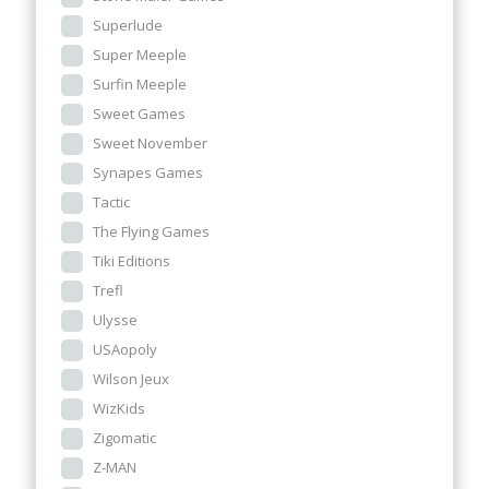
Superlude
Super Meeple
Surfin Meeple
Sweet Games
Sweet November
Synapes Games
Tactic
The Flying Games
Tiki Editions
Trefl
Ulysse
USAopoly
Wilson Jeux
WizKids
Zigomatic
Z-MAN