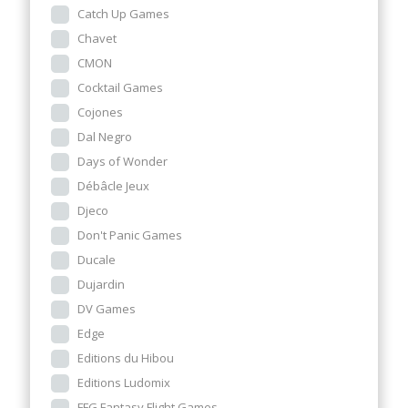
Catch Up Games
Chavet
CMON
Cocktail Games
Cojones
Dal Negro
Days of Wonder
Débâcle Jeux
Djeco
Don't Panic Games
Ducale
Dujardin
DV Games
Edge
Editions du Hibou
Editions Ludomix
FFG Fantasy Flight Games