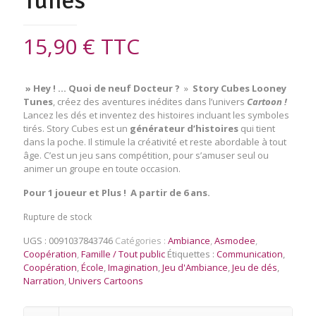
Tunes
15,90
€
TTC
» Hey ! … Quoi de neuf Docteur ?
»
Story Cubes Looney
Tunes
, créez des aventures inédites dans l’univers
Cartoon !
Lancez les dés et inventez des histoires incluant les symboles
tirés. Story Cubes est un
générateur d’histoires
qui tient
dans la poche. Il stimule la créativité et reste abordable à tout
âge. C’est un jeu sans compétition, pour s’amuser seul ou
animer un groupe en toute occasion.
Pour 1 joueur et Plus ! A partir de 6 ans.
Rupture de stock
UGS :
0091037843746
Catégories :
Ambiance
,
Asmodee
,
Coopération
,
Famille / Tout public
Étiquettes :
Communication
,
Coopération
,
École
,
Imagination
,
Jeu d'Ambiance
,
Jeu de dés
,
Narration
,
Univers Cartoons