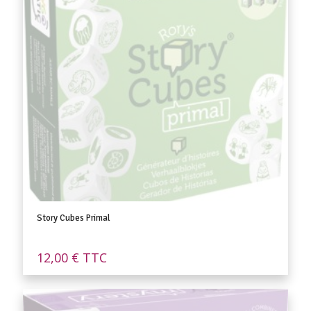
Story Cubes Primal
12,00
€
TTC