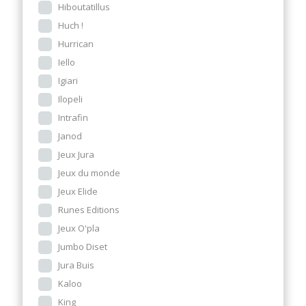
Hiboutatillus
Huch !
Hurrican
Iello
Igiari
Ilopeli
Intrafin
Janod
Jeux Jura
Jeux du monde
Jeux Elide
Runes Editions
Jeux O'pla
Jumbo Diset
Jura Buis
Kaloo
King