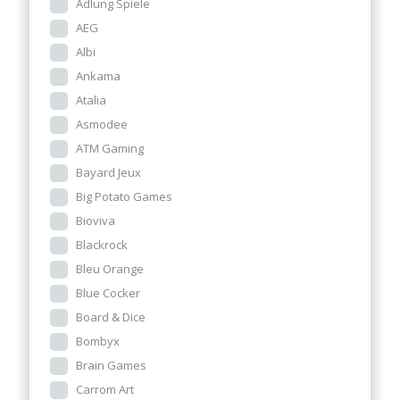
Adlung Spiele
AEG
Albi
Ankama
Atalia
Asmodee
ATM Gaming
Bayard Jeux
Big Potato Games
Bioviva
Blackrock
Bleu Orange
Blue Cocker
Board & Dice
Bombyx
Brain Games
Carrom Art