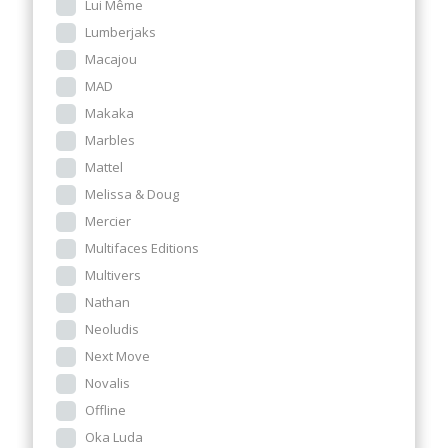
Lui Même
Lumberjaks
Macajou
MAD
Makaka
Marbles
Mattel
Melissa & Doug
Mercier
Multifaces Editions
Multivers
Nathan
Neoludis
Next Move
Novalis
Offline
Oka Luda