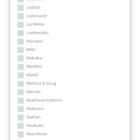
Ludistri
Ludonaute
Lui Même
Lumberjaks
Macajou
MAD
Makaka
Marbles
Mattel
Melissa & Doug
Mercier
Multifaces Editions
Multivers
Nathan
Neoludis
Next Move