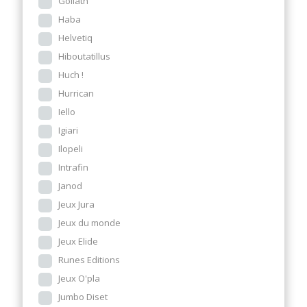
Goliath
Haba
Helvetiq
Hiboutatillus
Huch !
Hurrican
Iello
Igiari
Ilopeli
Intrafin
Janod
Jeux Jura
Jeux du monde
Jeux Elide
Runes Editions
Jeux O'pla
Jumbo Diset