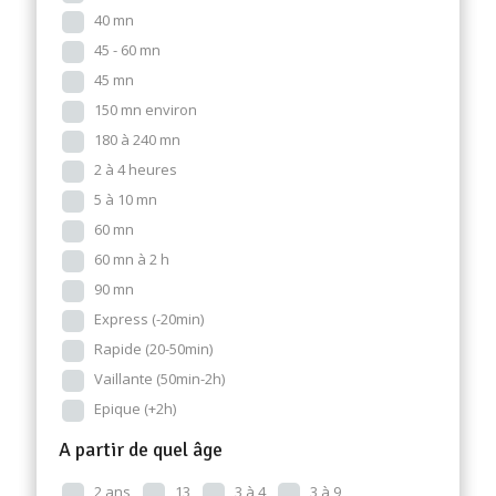
40 mn
45 - 60 mn
45 mn
150 mn environ
180 à 240 mn
2 à 4 heures
5 à 10 mn
60 mn
60 mn à 2 h
90 mn
Express (-20min)
Rapide (20-50min)
Vaillante (50min-2h)
Epique (+2h)
A partir de quel âge
2 ans
13
3 à 4
3 à 9