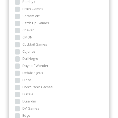
Bombyx
Brain Games
Carrom Art
Catch Up Games
Chavet
CMON
Cocktail Games
Cojones
Dal Negro
Days of Wonder
Débâcle Jeux
Djeco
Don't Panic Games
Ducale
Dujardin
DV Games
Edge