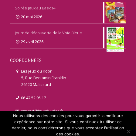
Soirée Jeux au Basics4
20 mai 2026
Journée découverte de la Voie Bleue
29 avril 2026
COORDONNÉES
Les jeux du Kdor
5, Rue Benjamin Franklin
26120 Malissard
06 47 52 95 17
contact@jeuxdukdor.fr
Nous utilisons des cookies pour vous garantir la meilleure
expérience sur notre site. Si vous continuez à utiliser ce
dernier, nous considérerons que vous acceptez l'utilisation
des cookies.