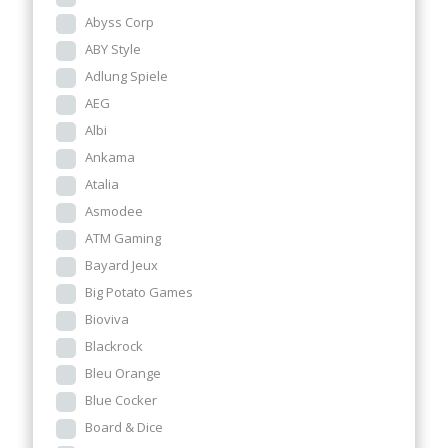
Abyss Corp
ABY Style
Adlung Spiele
AEG
Albi
Ankama
Atalia
Asmodee
ATM Gaming
Bayard Jeux
Big Potato Games
Bioviva
Blackrock
Bleu Orange
Blue Cocker
Board & Dice