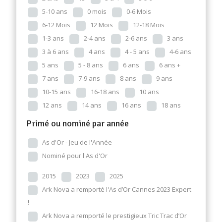
5-10 ans
0 mois
0-6 Mois
6-12 Mois
12 Mois
12-18 Mois
1-3 ans
2-4 ans
2-6 ans
3 ans
3 à 6 ans
4 ans
4 - 5 ans
4-6 ans
5 ans
5 - 8 ans
6 ans
6 ans +
7 ans
7-9 ans
8 ans
9 ans
10-15 ans
16-18 ans
10 ans
12 ans
14 ans
16 ans
18 ans
Primé ou nominé par année
As d'Or - Jeu de l'Année
Nominé pour l'As d'Or
2015
2023
2025
Ark Nova a remporté l'As d’Or Cannes 2023 Expert
!
Ark Nova a remporté le prestigieux Tric Trac d’Or