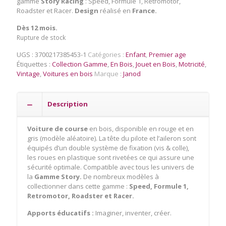
gamme
Story Racing
: Speed, Formule 1, Retromotor,
Roadster et Racer.
Design
réalisé en
France.
Dès 12 mois.
Rupture de stock
UGS :
3700217385453-1
Catégories :
Enfant
,
Premier age
Étiquettes :
Collection Gamme
,
En Bois
,
Jouet en Bois
,
Motricité
,
Vintage
,
Voitures en bois
Marque :
Janod
Description
Voiture de course
en bois, disponible en rouge et en
gris (modèle aléatoire). La tête du pilote et l’aileron sont
équipés d’un double système de fixation (vis & colle),
les roues en plastique sont rivetées ce qui assure une
sécurité optimale. Compatible avec tous les univers de
la
Gamme Story.
De nombreux modèles à
collectionner dans cette gamme :
Speed, Formule 1,
Retromotor, Roadster et Racer.
Apports éducatifs :
Imaginer, inventer, créer.