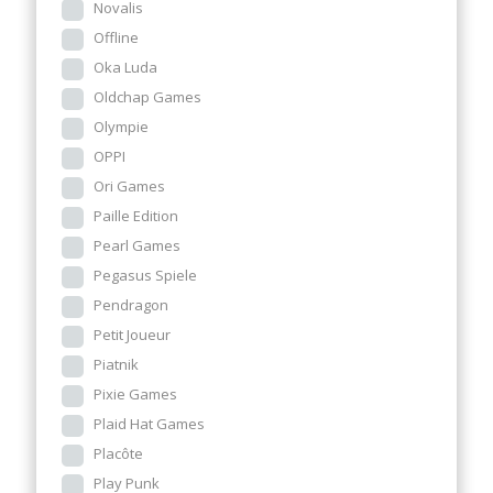
Novalis
Offline
Oka Luda
Oldchap Games
Olympie
OPPI
Ori Games
Paille Edition
Pearl Games
Pegasus Spiele
Pendragon
Petit Joueur
Piatnik
Pixie Games
Plaid Hat Games
Placôte
Play Punk