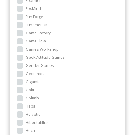
Fournier
FoxMind
Fun Forge
Funomenum
Game Factory
Game Flow
Games Workshop
Geek Attitude Games
Gender Games
Geosmart
Gigamic
Goki
Goliath
Haba
Helvetiq
Hiboutatillus
Huch !