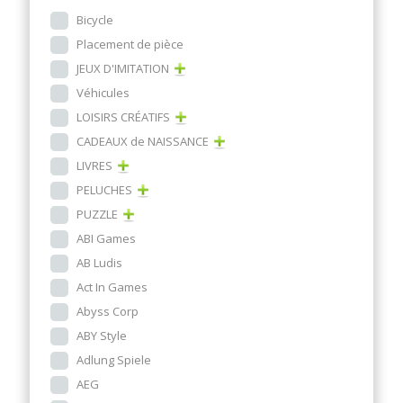
Bicycle
Placement de pièce
JEUX D'IMITATION
Véhicules
LOISIRS CRÉATIFS
CADEAUX de NAISSANCE
LIVRES
PELUCHES
PUZZLE
ABI Games
AB Ludis
Act In Games
Abyss Corp
ABY Style
Adlung Spiele
AEG