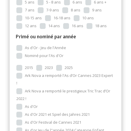
5 ans
5 - 8 ans
6 ans
6 ans +
7 ans
7-9 ans
8 ans
9 ans
10-15 ans
16-18 ans
10 ans
12 ans
14 ans
16 ans
18 ans
Primé ou nominé par année
As d'Or - Jeu de l'Année
Nominé pour l'As d'Or
2015
2023
2025
Ark Nova a remporté l'As d’Or Cannes 2023 Expert
!
Ark Nova a remporté le prestigieux Tric Trac d’Or
2022 !
As d'Or
As d'Or 2021 et Spiel des Jahres 2021
As d'Or Festival de Cannes 2021
As d'or Jeu de l"année 2024 Categorie Enfant