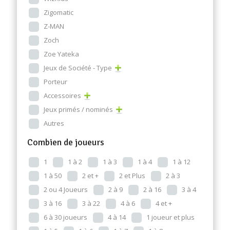
Zigomatic
Z-MAN
Zoch
Zoe Yateka
Jeux de Société - Type
Porteur
Accessoires
Jeux primés / nominés
Autres
Combien de joueurs
1
1 à 2
1 à 3
1 à 4
1 à 12
1 à 50
2 et +
2 et Plus
2 à 3
2 ou 4 Joueurs
2 à 9
2 à 16
3 à 4
3 à 16
3 à 22
4 à 6
4 et +
6 à 30 joueurs
4 à 14
1 joueur et plus