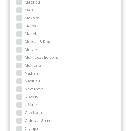
Macajou
MAD
Makaka
Marbles
Mattel
Melissa & Doug
Mercier
Multifaces Editions
Multivers
Nathan
Neoludis
Next Move
Novalis
Offline
Oka Luda
Oldchap Games
Olympie