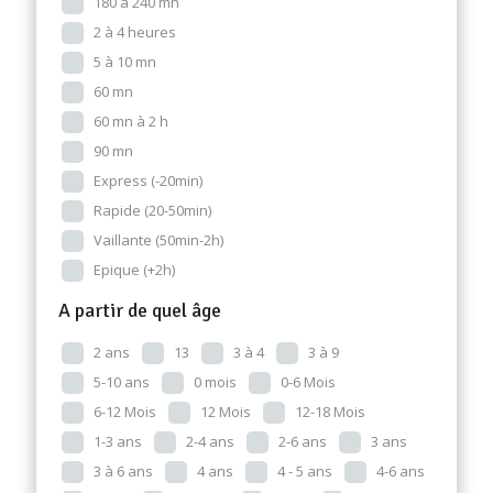
180 à 240 mn
2 à 4 heures
5 à 10 mn
60 mn
60 mn à 2 h
90 mn
Express (-20min)
Rapide (20-50min)
Vaillante (50min-2h)
Epique (+2h)
A partir de quel âge
2 ans
13
3 à 4
3 à 9
5-10 ans
0 mois
0-6 Mois
6-12 Mois
12 Mois
12-18 Mois
1-3 ans
2-4 ans
2-6 ans
3 ans
3 à 6 ans
4 ans
4 - 5 ans
4-6 ans