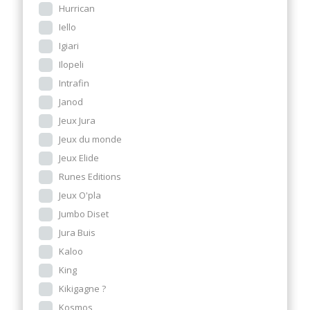
Hurrican
Iello
Igiari
Ilopeli
Intrafin
Janod
Jeux Jura
Jeux du monde
Jeux Elide
Runes Editions
Jeux O'pla
Jumbo Diset
Jura Buis
Kaloo
King
Kikigagne ?
Kosmos