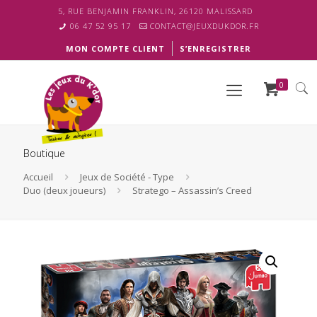
5, RUE BENJAMIN FRANKLIN, 26120 MALISSARD
06 47 52 95 17
CONTACT@JEUXDUKDOR.FR
MON COMPTE CLIENT
S’ENREGISTRER
0
Boutique
Accueil
Jeux de Société - Type
Duo (deux joueurs)
Stratego – Assassin’s Creed