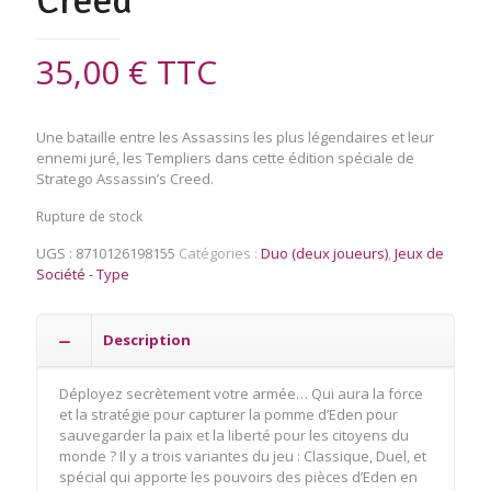
Creed
35,00
€
TTC
Une bataille entre les Assassins les plus légendaires et leur
ennemi juré, les Templiers dans cette édition spéciale de
Stratego Assassin’s Creed.
Rupture de stock
UGS :
8710126198155
Catégories :
Duo (deux joueurs)
,
Jeux de
Société - Type
Description
Déployez secrètement votre armée… Qui aura la force
et la stratégie pour capturer la pomme d’Eden pour
sauvegarder la paix et la liberté pour les citoyens du
monde ? Il y a trois variantes du jeu : Classique, Duel, et
spécial qui apporte les pouvoirs des pièces d’Eden en