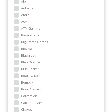
Albi
Ankama
Atalia
Asmodee
ATM Gaming
Bayard Jeux
Big Potato Games
Bioviva
Blackrock
Bleu Orange
Blue Cocker
Board & Dice
Bombyx
Brain Games
Carrom Art
Catch Up Games
Chavet