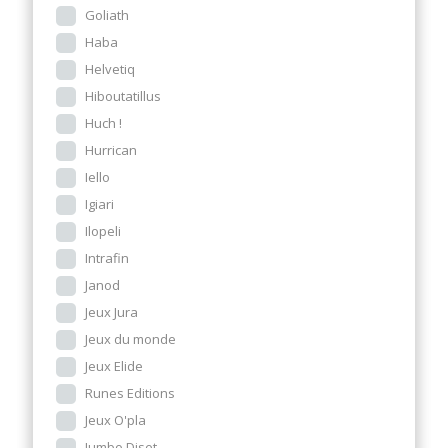
Goliath
Haba
Helvetiq
Hiboutatillus
Huch !
Hurrican
Iello
Igiari
Ilopeli
Intrafin
Janod
Jeux Jura
Jeux du monde
Jeux Elide
Runes Editions
Jeux O'pla
Jumbo Diset