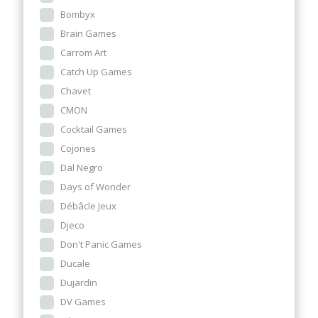
Bombyx
Brain Games
Carrom Art
Catch Up Games
Chavet
CMON
Cocktail Games
Cojones
Dal Negro
Days of Wonder
Débâcle Jeux
Djeco
Don't Panic Games
Ducale
Dujardin
DV Games