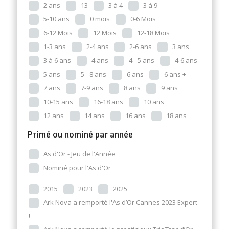
2 ans
13
3 à 4
3 à 9
5-10 ans
0 mois
0-6 Mois
6-12 Mois
12 Mois
12-18 Mois
1-3 ans
2-4 ans
2-6 ans
3 ans
3 à 6 ans
4 ans
4 - 5 ans
4-6 ans
5 ans
5 - 8 ans
6 ans
6 ans +
7 ans
7-9 ans
8 ans
9 ans
10-15 ans
16-18 ans
10 ans
12 ans
14 ans
16 ans
18 ans
Primé ou nominé par année
As d'Or - Jeu de l'Année
Nominé pour l'As d'Or
2015
2023
2025
Ark Nova a remporté l'As d’Or Cannes 2023 Expert
!