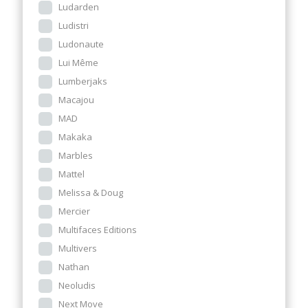
Ludarden
Ludistri
Ludonaute
Lui Même
Lumberjaks
Macajou
MAD
Makaka
Marbles
Mattel
Melissa & Doug
Mercier
Multifaces Editions
Multivers
Nathan
Neoludis
Next Move