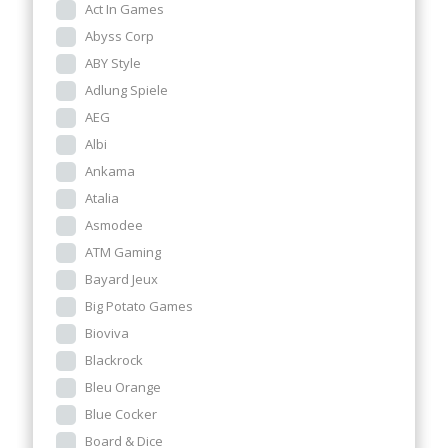
Act In Games
Abyss Corp
ABY Style
Adlung Spiele
AEG
Albi
Ankama
Atalia
Asmodee
ATM Gaming
Bayard Jeux
Big Potato Games
Bioviva
Blackrock
Bleu Orange
Blue Cocker
Board & Dice