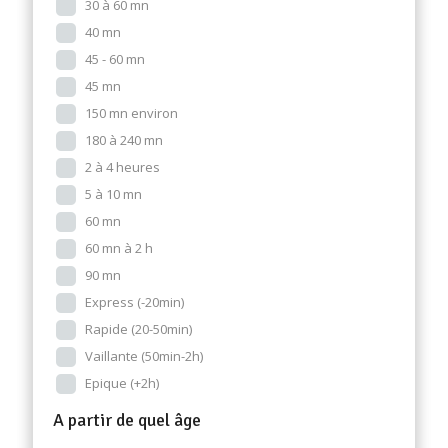
30 à 60 mn
40 mn
45 - 60 mn
45 mn
150 mn environ
180 à 240 mn
2 à 4 heures
5 à 10 mn
60 mn
60 mn à 2 h
90 mn
Express (-20min)
Rapide (20-50min)
Vaillante (50min-2h)
Epique (+2h)
A partir de quel âge