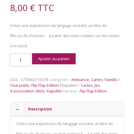
8,00
€
TTC
Créez une expression du langage courant, un titre de
film ou de chanson… à partir des mots visibles sur les cartes.
3 en stock
quantité
Ajouter au panier
de
Tandem
UGS :
3770003715078
Catégories :
Ambiance
,
Cartes
,
Famille /
Tout public
,
Flip Flap Edition
Étiquettes :
Cartes
,
Jeu
d'association
,
Mots
,
Rapidité
Marque :
Flip Flap Edition
Description
Créez une expression du langage courant, un titre de
film ou de chanson, un mot composé… à partir des mots