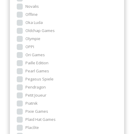
Novalis
Offline
Oka Luda
Oldchap Games
Olympie
OPPI
Ori Games
Paille Edition
Pearl Games
Pegasus Spiele
Pendragon
Petit Joueur
Piatnik
Pixie Games
Plaid Hat Games
Placôte