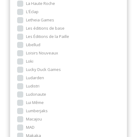
La Haute Roche
L'Éclap
Letheia Games
Les éditions de base
Les Éditions de la Paille
Libellud
Loisirs Nouveaux
Loki
Lucky Duck Games
Ludarden
Ludistri
Ludonaute
Lui Même
Lumberjaks
Macajou
MAD
Makaka