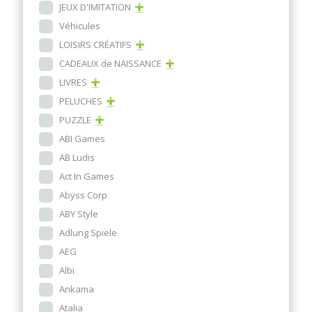
JEUX D'IMITATION
Véhicules
LOISIRS CRÉATIFS
CADEAUX de NAISSANCE
LIVRES
PELUCHES
PUZZLE
ABI Games
AB Ludis
Act In Games
Abyss Corp
ABY Style
Adlung Spiele
AEG
Albi
Ankama
Atalia