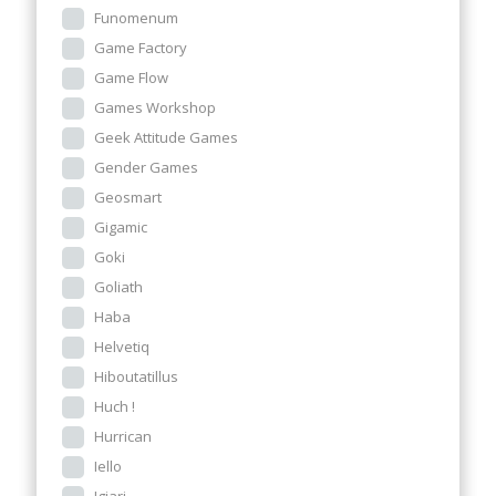
Funomenum
Game Factory
Game Flow
Games Workshop
Geek Attitude Games
Gender Games
Geosmart
Gigamic
Goki
Goliath
Haba
Helvetiq
Hiboutatillus
Huch !
Hurrican
Iello
Igiari