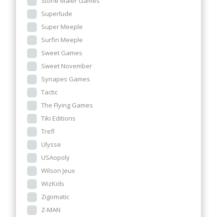
Stone Maier Games
Superlude
Super Meeple
Surfin Meeple
Sweet Games
Sweet November
Synapes Games
Tactic
The Flying Games
Tiki Editions
Trefl
Ulysse
USAopoly
Wilson Jeux
WizKids
Zigomatic
Z-MAN