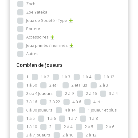
Zoch
Zoe Yateka
Jeux de Société - Type
Porteur
Accessoires
Jeux primés / nominés
Autres
Combien de joueurs
1
1 à 2
1 à 3
1 à 4
1 à 12
1 à 50
2 et +
2 et Plus
2 à 3
2 ou 4 Joueurs
2 à 9
2 à 16
3 à 4
3 à 16
3 à 22
4 à 6
4 et +
6 à 30 joueurs
4 à 14
1 joueur et plus
1 à 5
1 à 6
1 à 7
1 à 8
1 à 10
2
2 à 4
2 à 5
2 à 6
2 à 7 Joueurs
2 à 10
2 à 12