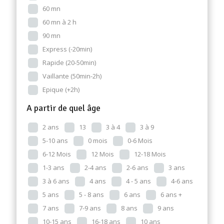
60 mn
60 mn à 2 h
90 mn
Express (-20min)
Rapide (20-50min)
Vaillante (50min-2h)
Epique (+2h)
A partir de quel âge
2 ans
13
3 à 4
3 à 9
5-10 ans
0 mois
0-6 Mois
6-12 Mois
12 Mois
12-18 Mois
1-3 ans
2-4 ans
2-6 ans
3 ans
3 à 6 ans
4 ans
4 - 5 ans
4-6 ans
5 ans
5 - 8 ans
6 ans
6 ans +
7 ans
7-9 ans
8 ans
9 ans
10-15 ans
16-18 ans
10 ans