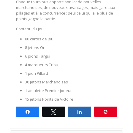
Chaque tour vous apporte son lot de nouvelles
marchandises, de nouveaux avantages, mais gare aux
pillages et à la concurrence : seul celui qui a le plus de
points gagne la partie.
Contenu du jeu :
80 cartes de jeu
8 jetons Or
6 pions Targui
4 marqueurs Tribu
1 pion Pillard
30 jetons Marchandises
1 amulette Premier joueur
15 jetons Points de Victoire
Partagez
Tweetez
Partagez
Épingle