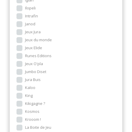
Ilopeli
Intrafin
Janod
Jeux Jura
Jeux du monde
Jeux Elide
Runes Editions
Jeux O'pla
Jumbo Diset
Jura Buis
Kaloo
King
Kikigagne ?
Kosmos
Krooom !
La Boite de Jeu