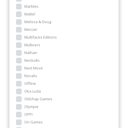
Marbles
Mattel
Melissa & Doug
Mercier
Multifaces Editions
Multivers
Nathan
Neoludis
Next Move
Novalis
Offline
Oka Luda
Oldchap Games
Olympie
OPPI
Ori Games