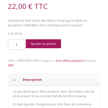
22,00
€
TTC
Incarnez le chef d’une des tribus Touaregs et faites-la
prospérer ! Réédition d’un classique pour 2 joueurs.
2 en stock
quantité
Ajouter au panier
de
Targui
UGS :
3760175515187
Catégorie :
Duo (deux joueurs)
Marque :
Iello
Description
Un jeu épicé pour deux joueurs, avec des dattes, du sel
et du poivre. Vous voici le chef d’une tribu touareg.
En tant que tel, chaque joueur doit faire du commerce