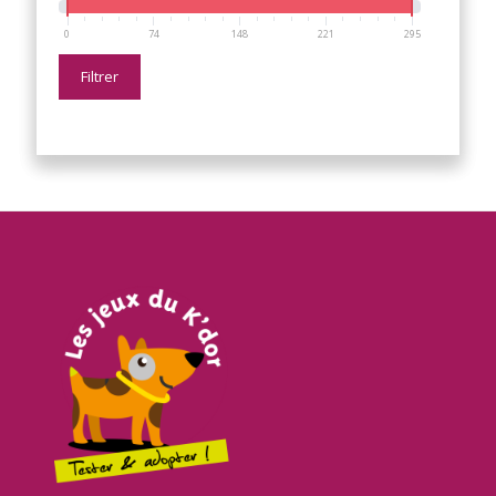
0
74
148
221
295
Filtrer