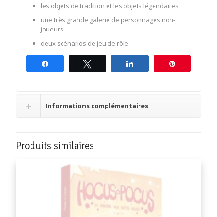
les objets de tradition et les objets légendaires
une très grande galerie de personnages non-
joueurs
deux scénarios de jeu de rôle
Partagez
Tweetez
Partagez
Épingle
Informations complémentaires
Produits similaires