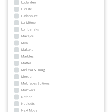
Ludarden
Ludistri
Ludonaute
Lui Même
Lumberjaks
Macajou
MAD
Makaka
Marbles
Mattel
Melissa & Doug
Mercier
Multifaces Editions
Multivers
Nathan
Neoludis
Next Move