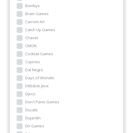
Bombyx
Brain Games
Carrom Art
Catch Up Games
Chavet
CMON
Cocktail Games
Cojones
Dal Negro
Days of Wonder
Débâcle Jeux
Djeco
Don't Panic Games
Ducale
Dujardin
DV Games