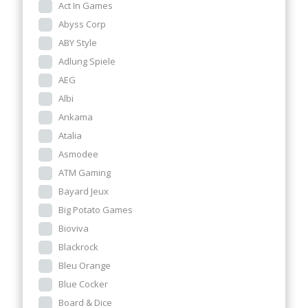
Act In Games
Abyss Corp
ABY Style
Adlung Spiele
AEG
Albi
Ankama
Atalia
Asmodee
ATM Gaming
Bayard Jeux
Big Potato Games
Bioviva
Blackrock
Bleu Orange
Blue Cocker
Board & Dice