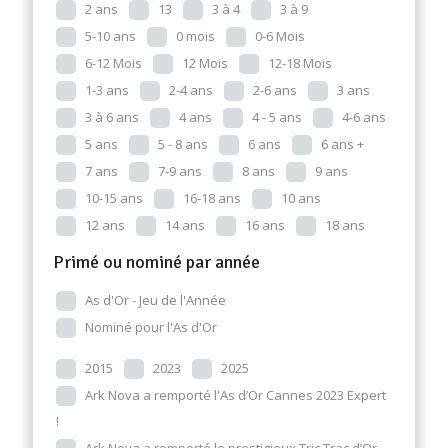
2 ans
13
3 à 4
3 à 9
5-10 ans
0 mois
0-6 Mois
6-12 Mois
12 Mois
12-18 Mois
1-3 ans
2-4 ans
2-6 ans
3 ans
3 à 6 ans
4 ans
4 - 5 ans
4-6 ans
5 ans
5 - 8 ans
6 ans
6 ans +
7 ans
7-9 ans
8 ans
9 ans
10-15 ans
16-18 ans
10 ans
12 ans
14 ans
16 ans
18 ans
Primé ou nominé par année
As d'Or - Jeu de l'Année
Nominé pour l'As d'Or
2015
2023
2025
Ark Nova a remporté l'As d’Or Cannes 2023 Expert
!
Ark Nova a remporté le prestigieux Tric Trac d’Or