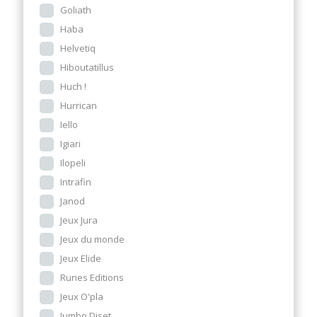
Goliath
Haba
Helvetiq
Hiboutatillus
Huch !
Hurrican
Iello
Igiari
Ilopeli
Intrafin
Janod
Jeux Jura
Jeux du monde
Jeux Elide
Runes Editions
Jeux O'pla
Jumbo Diset