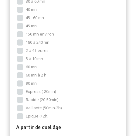
30 à 60 mn
40 mn
45 - 60 mn
45 mn
150 mn environ
180 à 240 mn
2 à 4 heures
5 à 10 mn
60 mn
60 mn à 2 h
90 mn
Express (-20min)
Rapide (20-50min)
Vaillante (50min-2h)
Epique (+2h)
A partir de quel âge