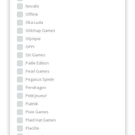
Novalis
Offline
Oka Luda
Oldchap Games
Olympie
OPPI
Ori Games
Paille Edition
Pearl Games
Pegasus Spiele
Pendragon
Petit Joueur
Piatnik
Pixie Games
Plaid Hat Games
Placôte