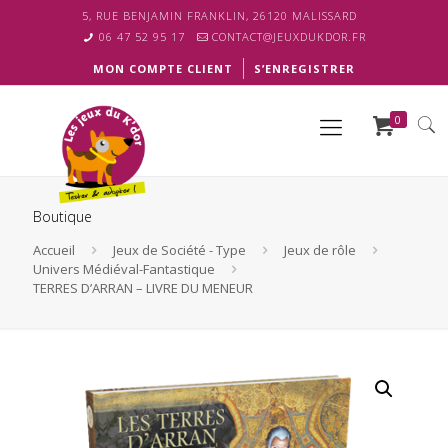
5, RUE BENJAMIN FRANKLIN, 26120 MALISSARD
06 47 52 95 17
CONTACT@JEUXDUKDOR.FR
MON COMPTE CLIENT
S’ENREGISTRER
0
Boutique
Accueil
Jeux de Société - Type
Jeux de rôle
Univers Médiéval-Fantastique
TERRES D’ARRAN – LIVRE DU MENEUR