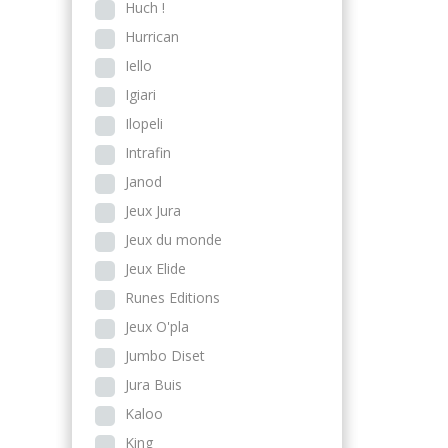
Huch !
Hurrican
Iello
Igiari
Ilopeli
Intrafin
Janod
Jeux Jura
Jeux du monde
Jeux Elide
Runes Editions
Jeux O'pla
Jumbo Diset
Jura Buis
Kaloo
King