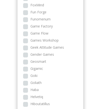
FoxMind
Fun Forge
Funomenum
Game Factory
Game Flow
Games Workshop
Geek Attitude Games
Gender Games
Geosmart
Gigamic
Goki
Goliath
Haba
Helvetiq
Hiboutatillus