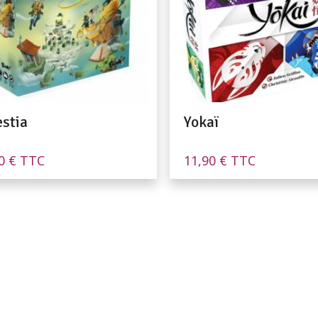
estia
Yokaï
90
€
TTC
11,90
€
TTC