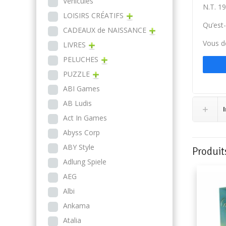
Véhicules
N.T. 19
LOISIRS CRÉATIFS
Qu’est-
CADEAUX de NAISSANCE
Vous de
LIVRES
PELUCHES
PUZZLE
ABI Games
AB Ludis
Act In Games
Abyss Corp
ABY Style
Produit
Adlung Spiele
AEG
Albi
Ankama
Atalia