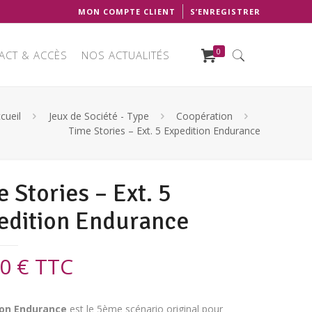
MON COMPTE CLIENT
S’ENREGISTRER
0
ACT & ACCÈS
NOS ACTUALITÉS
cueil
Jeux de Société - Type
Coopération
Time Stories – Ext. 5 Expedition Endurance
 Stories – Ext. 5
edition Endurance
00
€
TTC
ion Endurance
est le 5ème scénario original pour