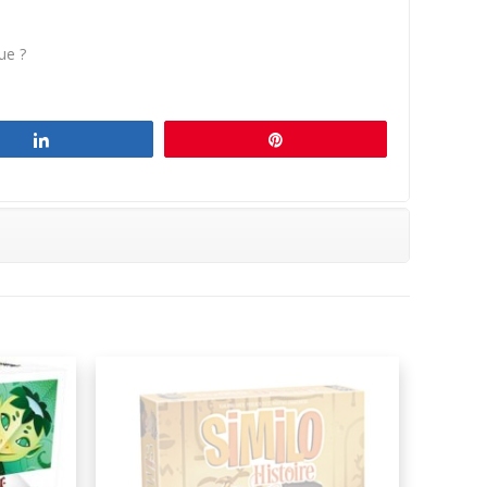
que ?
.
Partagez
Épingle