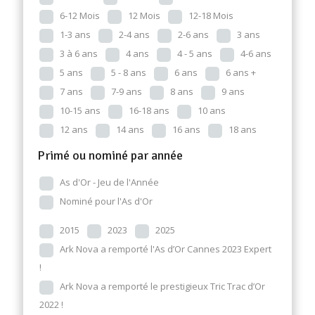
6-12 Mois
12 Mois
12-18 Mois
1-3 ans
2-4 ans
2-6 ans
3 ans
3 à 6 ans
4 ans
4 - 5 ans
4-6 ans
5 ans
5 - 8 ans
6 ans
6 ans +
7 ans
7-9 ans
8 ans
9 ans
10-15 ans
16-18 ans
10 ans
12 ans
14 ans
16 ans
18 ans
Primé ou nominé par année
As d'Or - Jeu de l'Année
Nominé pour l'As d'Or
2015
2023
2025
Ark Nova a remporté l'As d’Or Cannes 2023 Expert
!
Ark Nova a remporté le prestigieux Tric Trac d’Or
2022 !