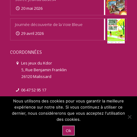
20 mai 2026
Journée découverte de la Voie Bleue
29 avril 2026
COORDONNÉES
Les jeux du Kdor
5, Rue Benjamin Franklin
26120 Malissard
06 47 52 95 17
Nous utilisons des cookies pour vous garantir la meilleure
contact@jeuxdukdor.fr
expérience sur notre site. Si vous continuez à utiliser ce
dernier, nous considérerons que vous acceptez l'utilisation
des cookies.
Ok
© 2021 jeuxdukdor.fr | Réalisé par
Licom Développement
. Tous