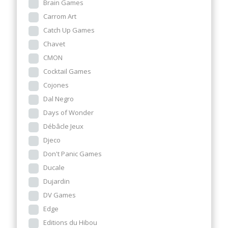
Brain Games
Carrom Art
Catch Up Games
Chavet
CMON
Cocktail Games
Cojones
Dal Negro
Days of Wonder
Débâcle Jeux
Djeco
Don't Panic Games
Ducale
Dujardin
DV Games
Edge
Editions du Hibou