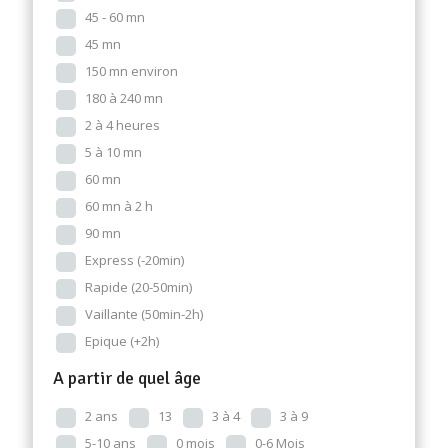
45 - 60 mn
45 mn
150 mn environ
180 à 240 mn
2 à 4 heures
5 à 10 mn
60 mn
60 mn à 2 h
90 mn
Express (-20min)
Rapide (20-50min)
Vaillante (50min-2h)
Epique (+2h)
A partir de quel âge
2 ans
13
3 à 4
3 à 9
5-10 ans
0 mois
0-6 Mois