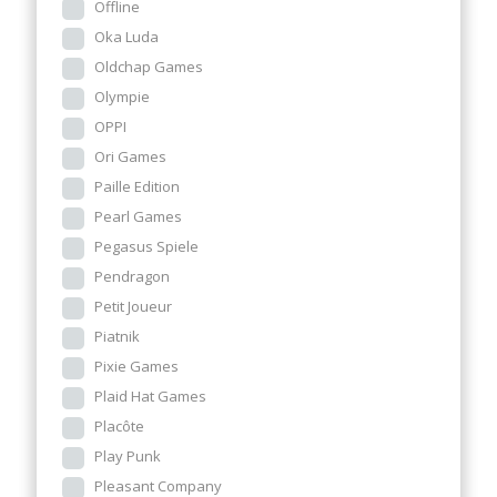
Offline
Oka Luda
Oldchap Games
Olympie
OPPI
Ori Games
Paille Edition
Pearl Games
Pegasus Spiele
Pendragon
Petit Joueur
Piatnik
Pixie Games
Plaid Hat Games
Placôte
Play Punk
Pleasant Company