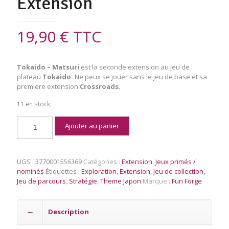
Extension
19,90
€
TTC
Tokaido – Matsuri
est la seconde extension au jeu de
plateau
Tokaido.
Ne peux se jouer sans le jeu de base et sa
premiere extension
Crossroads.
11 en stock
quantité
Ajouter au panier
de
Tokaido
Matsuri
-
UGS :
3770001556369
Catégories :
Extension
,
Jeux primés /
Extension
nominés
Étiquettes :
Exploration
,
Extension
,
Jeu de collection
,
Jeu de parcours
,
Stratégie
,
Theme Japon
Marque :
Fun Forge
Description