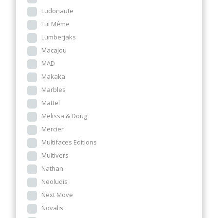
Ludonaute
Lui Même
Lumberjaks
Macajou
MAD
Makaka
Marbles
Mattel
Melissa & Doug
Mercier
Multifaces Editions
Multivers
Nathan
Neoludis
Next Move
Novalis