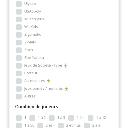
Ulysse
USAopoly
Wilson Jeux
WizKids
Zigomatic
Z-MAN
Zoch
Zoe Yateka
Jeux de Société - Type
Porteur
Accessoires
Jeux primés / nominés
Autres
Combien de joueurs
1
1 à 2
1 à 3
1 à 4
1 à 12
1 à 50
2 et +
2 et Plus
2 à 3