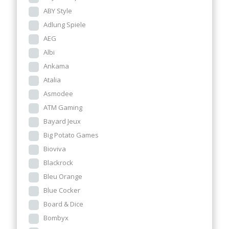
ABY Style
Adlung Spiele
AEG
Albi
Ankama
Atalia
Asmodee
ATM Gaming
Bayard Jeux
Big Potato Games
Bioviva
Blackrock
Bleu Orange
Blue Cocker
Board & Dice
Bombyx