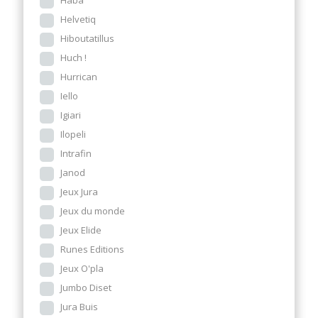
Haba
Helvetiq
Hiboutatillus
Huch !
Hurrican
Iello
Igiari
Ilopeli
Intrafin
Janod
Jeux Jura
Jeux du monde
Jeux Elide
Runes Editions
Jeux O'pla
Jumbo Diset
Jura Buis