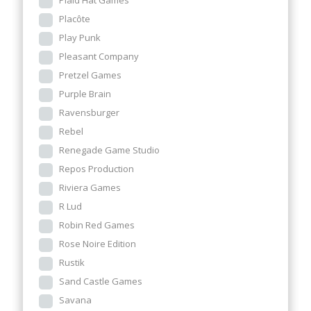
Plaid Hat Games
Placôte
Play Punk
Pleasant Company
Pretzel Games
Purple Brain
Ravensburger
Rebel
Renegade Game Studio
Repos Production
Riviera Games
R Lud
Robin Red Games
Rose Noire Edition
Rustik
Sand Castle Games
Savana