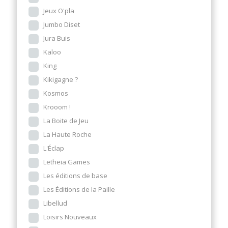
Jeux O'pla
Jumbo Diset
Jura Buis
Kaloo
King
Kikigagne ?
Kosmos
Krooom !
La Boite de Jeu
La Haute Roche
L'Éclap
Letheia Games
Les éditions de base
Les Éditions de la Paille
Libellud
Loisirs Nouveaux