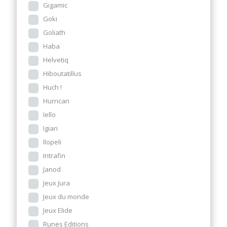
Gigamic
Goki
Goliath
Haba
Helvetiq
Hiboutatillus
Huch !
Hurrican
Iello
Igiari
Ilopeli
Intrafin
Janod
Jeux Jura
Jeux du monde
Jeux Elide
Runes Editions