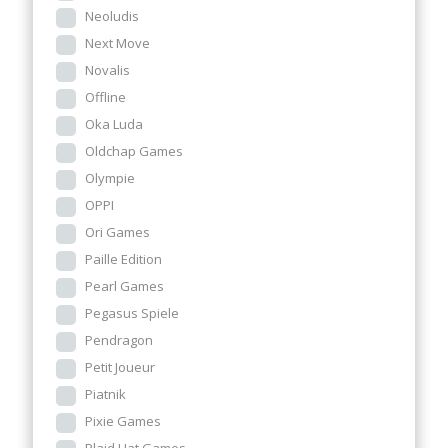
Neoludis
Next Move
Novalis
Offline
Oka Luda
Oldchap Games
Olympie
OPPI
Ori Games
Paille Edition
Pearl Games
Pegasus Spiele
Pendragon
Petit Joueur
Piatnik
Pixie Games