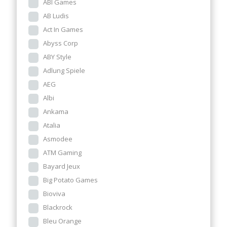
ABI Games
AB Ludis
Act In Games
Abyss Corp
ABY Style
Adlung Spiele
AEG
Albi
Ankama
Atalia
Asmodee
ATM Gaming
Bayard Jeux
Big Potato Games
Bioviva
Blackrock
Bleu Orange