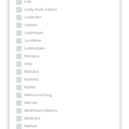
Loki
Lucky Duck Games
Ludarden
Ludistri
Ludonaute
Lui Même
Lumberjaks
Macajou
MAD
Makaka
Marbles
Mattel
Melissa & Doug
Mercier
Multifaces Editions
Multivers
Nathan