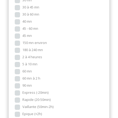
30 mn
30 à 45 mn
30 à 60 mn
40 mn
45 - 60 mn
45 mn
150 mn environ
180 à 240 mn
2 à 4 heures
5 à 10 mn
60 mn
60 mn à 2 h
90 mn
Express (-20min)
Rapide (20-50min)
Vaillante (50min-2h)
Epique (+2h)