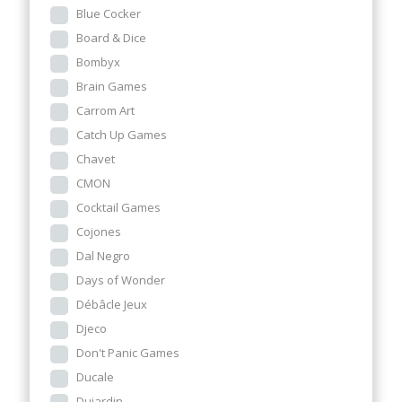
Blue Cocker
Board & Dice
Bombyx
Brain Games
Carrom Art
Catch Up Games
Chavet
CMON
Cocktail Games
Cojones
Dal Negro
Days of Wonder
Débâcle Jeux
Djeco
Don't Panic Games
Ducale
Dujardin