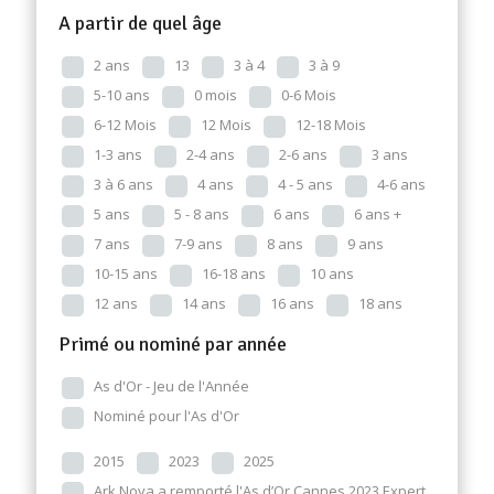
A partir de quel âge
2 ans
13
3 à 4
3 à 9
5-10 ans
0 mois
0-6 Mois
6-12 Mois
12 Mois
12-18 Mois
1-3 ans
2-4 ans
2-6 ans
3 ans
3 à 6 ans
4 ans
4 - 5 ans
4-6 ans
5 ans
5 - 8 ans
6 ans
6 ans +
7 ans
7-9 ans
8 ans
9 ans
10-15 ans
16-18 ans
10 ans
12 ans
14 ans
16 ans
18 ans
Primé ou nominé par année
As d'Or - Jeu de l'Année
Nominé pour l'As d'Or
2015
2023
2025
Ark Nova a remporté l'As d’Or Cannes 2023 Expert