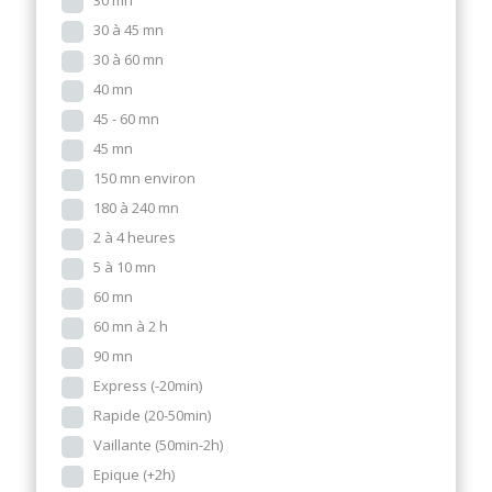
30 mn
30 à 45 mn
30 à 60 mn
40 mn
45 - 60 mn
45 mn
150 mn environ
180 à 240 mn
2 à 4 heures
5 à 10 mn
60 mn
60 mn à 2 h
90 mn
Express (-20min)
Rapide (20-50min)
Vaillante (50min-2h)
Epique (+2h)