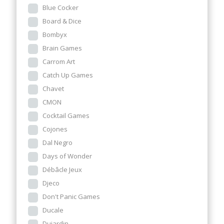
Blue Cocker
Board & Dice
Bombyx
Brain Games
Carrom Art
Catch Up Games
Chavet
CMON
Cocktail Games
Cojones
Dal Negro
Days of Wonder
Débâcle Jeux
Djeco
Don't Panic Games
Ducale
Dujardin