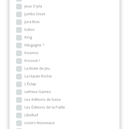
Jeux O'pla
Jumbo Diset
Jura Buis
Kaloo
King
Kikigagne ?
Kosmos
Krooom !
La Boite de Jeu
La Haute Roche
L'Éclap
Letheia Games
Les éditions de base
Les Éditions de la Paille
Libellud
Loisirs Nouveaux