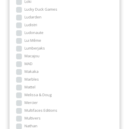
Loki
Lucky Duck Games
Ludarden
Ludistri
Ludonaute
Lui Même
Lumberjaks
Macajou
MAD
Makaka
Marbles
Mattel
Melissa & Doug
Mercier
Multifaces Editions
Multivers
Nathan