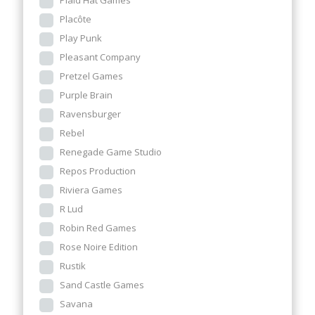
Plaid Hat Games
Placôte
Play Punk
Pleasant Company
Pretzel Games
Purple Brain
Ravensburger
Rebel
Renegade Game Studio
Repos Production
Riviera Games
R Lud
Robin Red Games
Rose Noire Edition
Rustik
Sand Castle Games
Savana