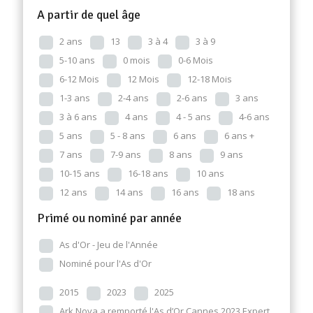
A partir de quel âge
2 ans
13
3 à 4
3 à 9
5-10 ans
0 mois
0-6 Mois
6-12 Mois
12 Mois
12-18 Mois
1-3 ans
2-4 ans
2-6 ans
3 ans
3 à 6 ans
4 ans
4 - 5 ans
4-6 ans
5 ans
5 - 8 ans
6 ans
6 ans +
7 ans
7-9 ans
8 ans
9 ans
10-15 ans
16-18 ans
10 ans
12 ans
14 ans
16 ans
18 ans
Primé ou nominé par année
As d'Or - Jeu de l'Année
Nominé pour l'As d'Or
2015
2023
2025
Ark Nova a remporté l'As d’Or Cannes 2023 Expert