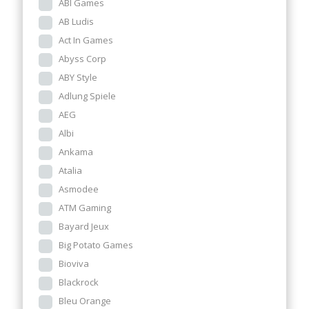
ABI Games
AB Ludis
Act In Games
Abyss Corp
ABY Style
Adlung Spiele
AEG
Albi
Ankama
Atalia
Asmodee
ATM Gaming
Bayard Jeux
Big Potato Games
Bioviva
Blackrock
Bleu Orange