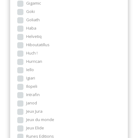
Gigamic
Goki
Goliath
Haba
Helvetiq
Hiboutatillus
Huch !
Hurrican
Iello
Igiari
Ilopeli
Intrafin
Janod
Jeux Jura
Jeux du monde
Jeux Elide
Runes Editions