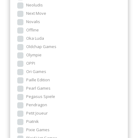
Neoludis
Next Move
Novalis
Offline
Oka Luda
Oldchap Games
Olympie
OPPI
Ori Games
Paille Edition
Pearl Games
Pegasus Spiele
Pendragon
Petit Joueur
Piatnik
Pixie Games