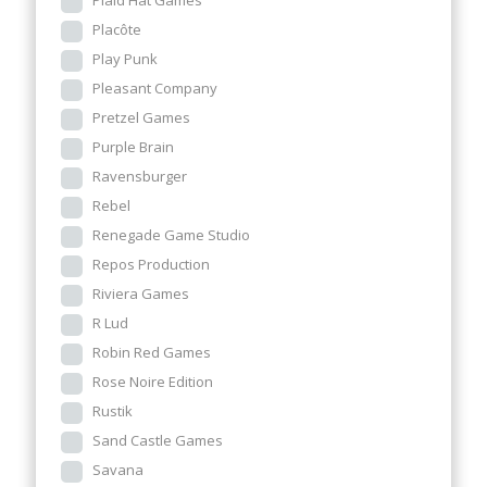
Plaid Hat Games
Placôte
Play Punk
Pleasant Company
Pretzel Games
Purple Brain
Ravensburger
Rebel
Renegade Game Studio
Repos Production
Riviera Games
R Lud
Robin Red Games
Rose Noire Edition
Rustik
Sand Castle Games
Savana