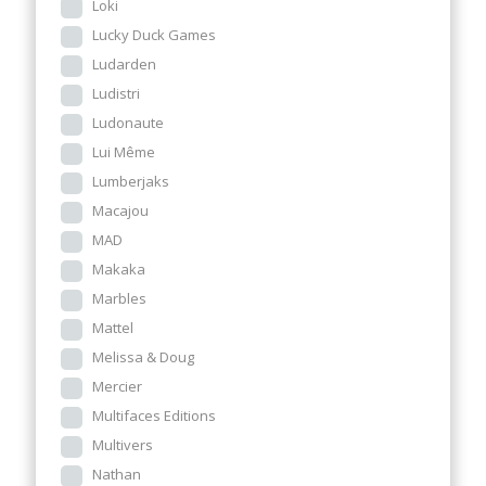
Loki
Lucky Duck Games
Ludarden
Ludistri
Ludonaute
Lui Même
Lumberjaks
Macajou
MAD
Makaka
Marbles
Mattel
Melissa & Doug
Mercier
Multifaces Editions
Multivers
Nathan