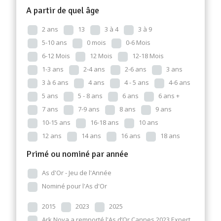
A partir de quel âge
2 ans
13
3 à 4
3 à 9
5-10 ans
0 mois
0-6 Mois
6-12 Mois
12 Mois
12-18 Mois
1-3 ans
2-4 ans
2-6 ans
3 ans
3 à 6 ans
4 ans
4 - 5 ans
4-6 ans
5 ans
5 - 8 ans
6 ans
6 ans +
7 ans
7-9 ans
8 ans
9 ans
10-15 ans
16-18 ans
10 ans
12 ans
14 ans
16 ans
18 ans
Primé ou nominé par année
As d'Or - Jeu de l'Année
Nominé pour l'As d'Or
2015
2023
2025
Ark Nova a remporté l'As d’Or Cannes 2023 Expert