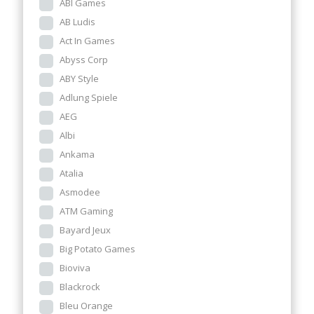
ABI Games
AB Ludis
Act In Games
Abyss Corp
ABY Style
Adlung Spiele
AEG
Albi
Ankama
Atalia
Asmodee
ATM Gaming
Bayard Jeux
Big Potato Games
Bioviva
Blackrock
Bleu Orange