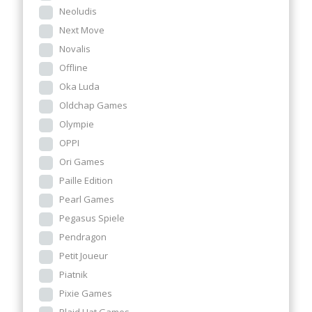
Neoludis
Next Move
Novalis
Offline
Oka Luda
Oldchap Games
Olympie
OPPI
Ori Games
Paille Edition
Pearl Games
Pegasus Spiele
Pendragon
Petit Joueur
Piatnik
Pixie Games