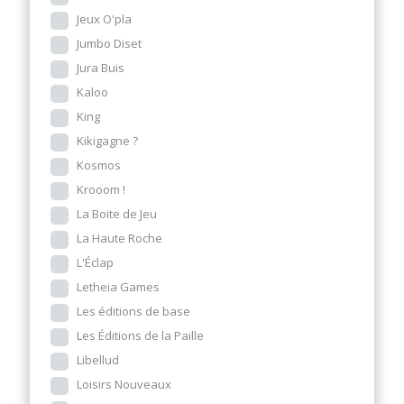
Jeux O'pla
Jumbo Diset
Jura Buis
Kaloo
King
Kikigagne ?
Kosmos
Krooom !
La Boite de Jeu
La Haute Roche
L'Éclap
Letheia Games
Les éditions de base
Les Éditions de la Paille
Libellud
Loisirs Nouveaux