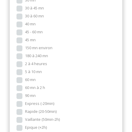
30 mn
30 à 45 mn
30 à 60 mn
40 mn
45 - 60 mn
45 mn
150 mn environ
180 à 240 mn
2 à 4 heures
5 à 10 mn
60 mn
60 mn à 2 h
90 mn
Express (-20min)
Rapide (20-50min)
Vaillante (50min-2h)
Epique (+2h)