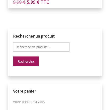
Le
Le
9,99
€
5,99
€
TTC
prix
prix
initial
actuel
était :
est :
9,99 €.
5,99 €.
Rechercher un produit
Recherche
Votre panier
Votre panier est vide.