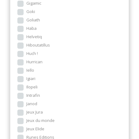
Gigamic
Goki
Goliath
Haba
Helvetiq
Hiboutatillus
Huch !
Hurrican
Iello
Igiari
Ilopeli
Intrafin
Janod
Jeux Jura
Jeux du monde
Jeux Elide
Runes Editions