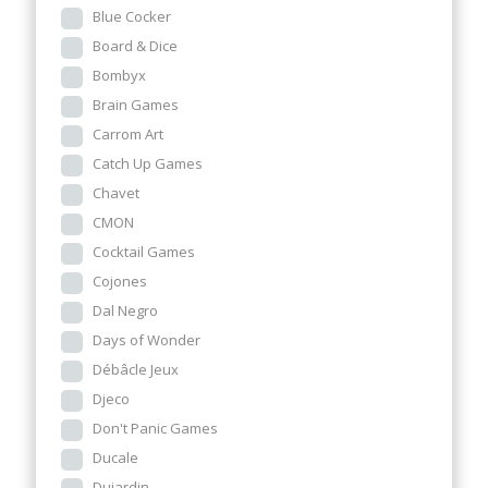
Blue Cocker
Board & Dice
Bombyx
Brain Games
Carrom Art
Catch Up Games
Chavet
CMON
Cocktail Games
Cojones
Dal Negro
Days of Wonder
Débâcle Jeux
Djeco
Don't Panic Games
Ducale
Dujardin