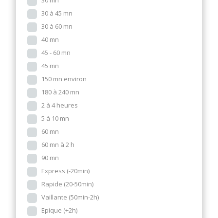
30 mn
30 à 45 mn
30 à 60 mn
40 mn
45 - 60 mn
45 mn
150 mn environ
180 à 240 mn
2 à 4 heures
5 à 10 mn
60 mn
60 mn à 2 h
90 mn
Express (-20min)
Rapide (20-50min)
Vaillante (50min-2h)
Epique (+2h)