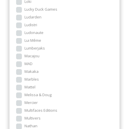
Loki
Lucky Duck Games
Ludarden
Ludistri
Ludonaute
Lui Même
Lumberjaks
Macajou
MAD
Makaka
Marbles
Mattel
Melissa & Doug
Mercier
Multifaces Editions
Multivers
Nathan