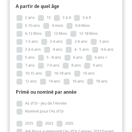
A partir de quel âge
2 ans
13
3 à 4
3 à 9
5-10 ans
0 mois
0-6 Mois
6-12 Mois
12 Mois
12-18 Mois
1-3 ans
2-4 ans
2-6 ans
3 ans
3 à 6 ans
4 ans
4 - 5 ans
4-6 ans
5 ans
5 - 8 ans
6 ans
6 ans +
7 ans
7-9 ans
8 ans
9 ans
10-15 ans
16-18 ans
10 ans
12 ans
14 ans
16 ans
18 ans
Primé ou nominé par année
As d'Or - Jeu de l'Année
Nominé pour l'As d'Or
2015
2023
2025
Ark Nova a remporté l'As d’Or Cannes 2023 Expert