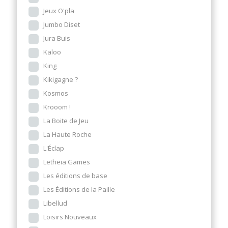
Jeux O'pla
Jumbo Diset
Jura Buis
Kaloo
King
Kikigagne ?
Kosmos
Krooom !
La Boite de Jeu
La Haute Roche
L'Éclap
Letheia Games
Les éditions de base
Les Éditions de la Paille
Libellud
Loisirs Nouveaux