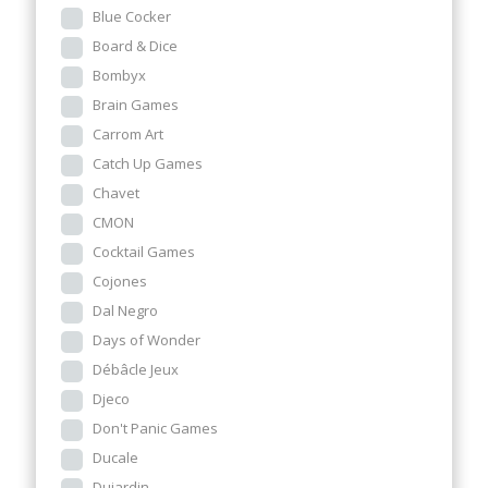
Blue Cocker
Board & Dice
Bombyx
Brain Games
Carrom Art
Catch Up Games
Chavet
CMON
Cocktail Games
Cojones
Dal Negro
Days of Wonder
Débâcle Jeux
Djeco
Don't Panic Games
Ducale
Dujardin