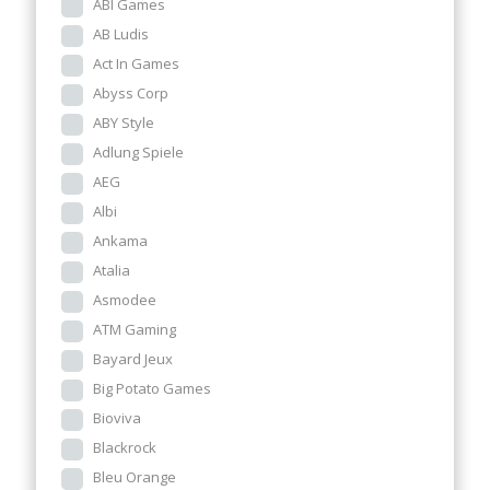
ABI Games
AB Ludis
Act In Games
Abyss Corp
ABY Style
Adlung Spiele
AEG
Albi
Ankama
Atalia
Asmodee
ATM Gaming
Bayard Jeux
Big Potato Games
Bioviva
Blackrock
Bleu Orange