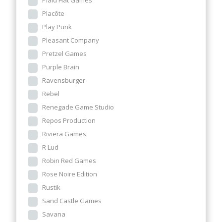
Plaid Hat Games
Placôte
Play Punk
Pleasant Company
Pretzel Games
Purple Brain
Ravensburger
Rebel
Renegade Game Studio
Repos Production
Riviera Games
R Lud
Robin Red Games
Rose Noire Edition
Rustik
Sand Castle Games
Savana