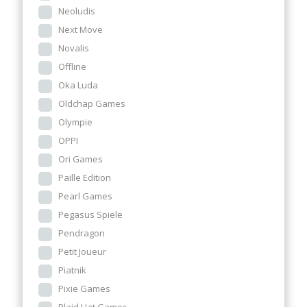
Neoludis
Next Move
Novalis
Offline
Oka Luda
Oldchap Games
Olympie
OPPI
Ori Games
Paille Edition
Pearl Games
Pegasus Spiele
Pendragon
Petit Joueur
Piatnik
Pixie Games