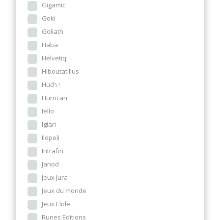
Gigamic
Goki
Goliath
Haba
Helvetiq
Hiboutatillus
Huch !
Hurrican
Iello
Igiari
Ilopeli
Intrafin
Janod
Jeux Jura
Jeux du monde
Jeux Elide
Runes Editions