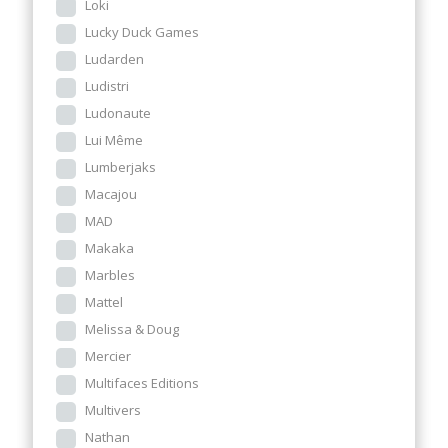
Loki
Lucky Duck Games
Ludarden
Ludistri
Ludonaute
Lui Même
Lumberjaks
Macajou
MAD
Makaka
Marbles
Mattel
Melissa & Doug
Mercier
Multifaces Editions
Multivers
Nathan