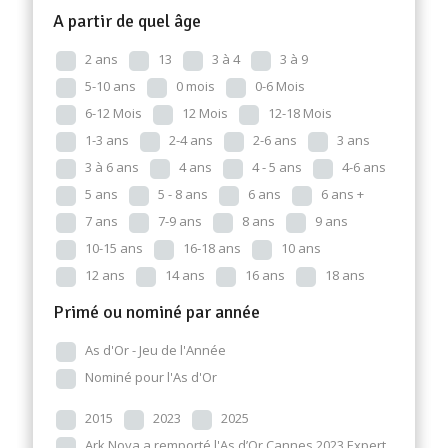
A partir de quel âge
2 ans
13
3 à 4
3 à 9
5-10 ans
0 mois
0-6 Mois
6-12 Mois
12 Mois
12-18 Mois
1-3 ans
2-4 ans
2-6 ans
3 ans
3 à 6 ans
4 ans
4 - 5 ans
4-6 ans
5 ans
5 - 8 ans
6 ans
6 ans +
7 ans
7-9 ans
8 ans
9 ans
10-15 ans
16-18 ans
10 ans
12 ans
14 ans
16 ans
18 ans
Primé ou nominé par année
As d'Or - Jeu de l'Année
Nominé pour l'As d'Or
2015
2023
2025
Ark Nova a remporté l'As d’Or Cannes 2023 Expert