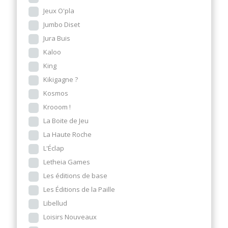
Jeux O'pla
Jumbo Diset
Jura Buis
Kaloo
King
Kikigagne ?
Kosmos
Krooom !
La Boite de Jeu
La Haute Roche
L'Éclap
Letheia Games
Les éditions de base
Les Éditions de la Paille
Libellud
Loisirs Nouveaux