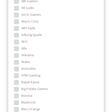
ABI Games
AB Ludis
Act In Games
Abyss Corp
ABY Style
Adlung Spiele
AEG
Albi
Ankama
Atalia
Asmodee
ATM Gaming
Bayard Jeux
Big Potato Games
Bioviva
Blackrock
Bleu Orange