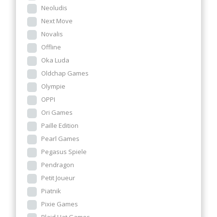
Neoludis
Next Move
Novalis
Offline
Oka Luda
Oldchap Games
Olympie
OPPI
Ori Games
Paille Edition
Pearl Games
Pegasus Spiele
Pendragon
Petit Joueur
Piatnik
Pixie Games