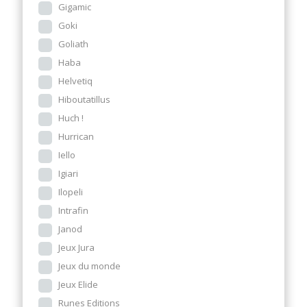
Gigamic
Goki
Goliath
Haba
Helvetiq
Hiboutatillus
Huch !
Hurrican
Iello
Igiari
Ilopeli
Intrafin
Janod
Jeux Jura
Jeux du monde
Jeux Elide
Runes Editions