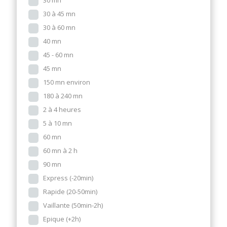
30 mn
30 à 45 mn
30 à 60 mn
40 mn
45 - 60 mn
45 mn
150 mn environ
180 à 240 mn
2 à 4 heures
5 à 10 mn
60 mn
60 mn à 2 h
90 mn
Express (-20min)
Rapide (20-50min)
Vaillante (50min-2h)
Epique (+2h)