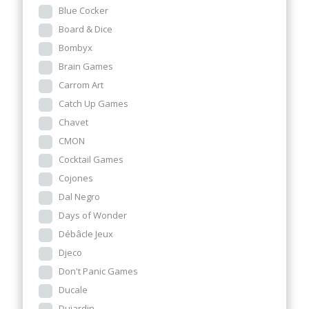
Blue Cocker
Board & Dice
Bombyx
Brain Games
Carrom Art
Catch Up Games
Chavet
CMON
Cocktail Games
Cojones
Dal Negro
Days of Wonder
Débâcle Jeux
Djeco
Don't Panic Games
Ducale
Dujardin