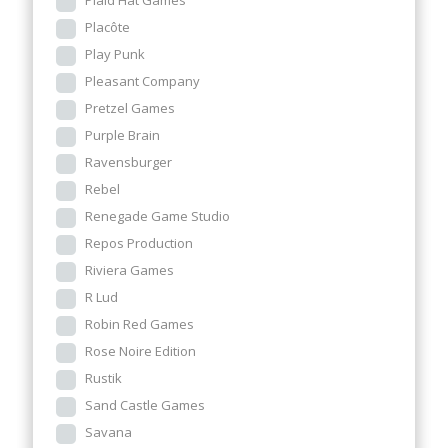
Plaid Hat Games
Placôte
Play Punk
Pleasant Company
Pretzel Games
Purple Brain
Ravensburger
Rebel
Renegade Game Studio
Repos Production
Riviera Games
R Lud
Robin Red Games
Rose Noire Edition
Rustik
Sand Castle Games
Savana