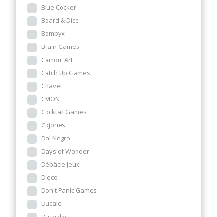
Blue Cocker
Board & Dice
Bombyx
Brain Games
Carrom Art
Catch Up Games
Chavet
CMON
Cocktail Games
Cojones
Dal Negro
Days of Wonder
Débâcle Jeux
Djeco
Don't Panic Games
Ducale
Dujardin