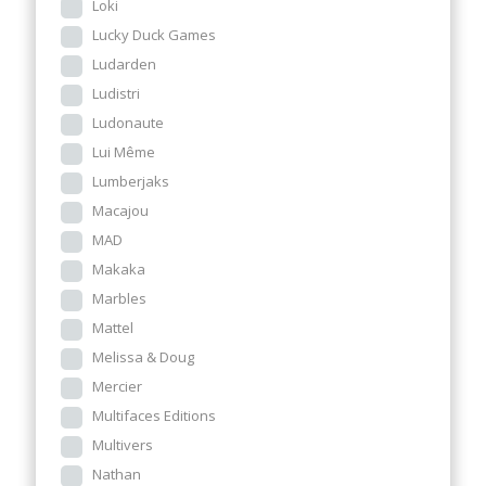
Loki
Lucky Duck Games
Ludarden
Ludistri
Ludonaute
Lui Même
Lumberjaks
Macajou
MAD
Makaka
Marbles
Mattel
Melissa & Doug
Mercier
Multifaces Editions
Multivers
Nathan