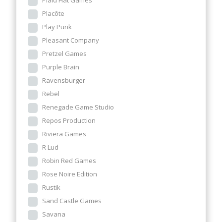
Plaid Hat Games
Placôte
Play Punk
Pleasant Company
Pretzel Games
Purple Brain
Ravensburger
Rebel
Renegade Game Studio
Repos Production
Riviera Games
R Lud
Robin Red Games
Rose Noire Edition
Rustik
Sand Castle Games
Savana