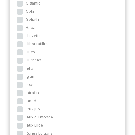
Gigamic
Goki
Goliath
Haba
Helvetiq
Hiboutatillus
Huch !
Hurrican
Iello
Igiari
Ilopeli
Intrafin
Janod
Jeux Jura
Jeux du monde
Jeux Elide
Runes Editions