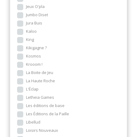
Jeux O'pla
Jumbo Diset
Jura Buis
Kaloo
King
Kikigagne ?
Kosmos
Krooom !
La Boite de Jeu
La Haute Roche
L'Éclap
Letheia Games
Les éditions de base
Les Éditions de la Paille
Libellud
Loisirs Nouveaux