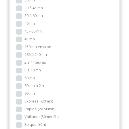
30 mn
30 à 45 mn
30 à 60 mn
40 mn
45 - 60 mn
45 mn
150 mn environ
180 à 240 mn
2 à 4 heures
5 à 10 mn
60 mn
60 mn à 2 h
90 mn
Express (-20min)
Rapide (20-50min)
Vaillante (50min-2h)
Epique (+2h)