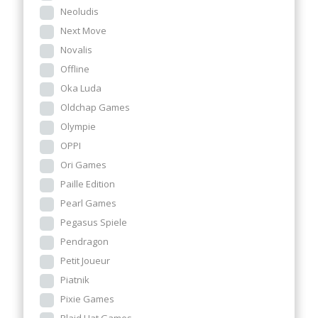
Neoludis
Next Move
Novalis
Offline
Oka Luda
Oldchap Games
Olympie
OPPI
Ori Games
Paille Edition
Pearl Games
Pegasus Spiele
Pendragon
Petit Joueur
Piatnik
Pixie Games