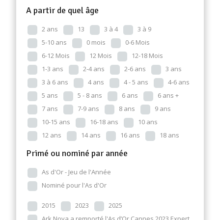
A partir de quel âge
2 ans
13
3 à 4
3 à 9
5-10 ans
0 mois
0-6 Mois
6-12 Mois
12 Mois
12-18 Mois
1-3 ans
2-4 ans
2-6 ans
3 ans
3 à 6 ans
4 ans
4 - 5 ans
4-6 ans
5 ans
5 - 8 ans
6 ans
6 ans +
7 ans
7-9 ans
8 ans
9 ans
10-15 ans
16-18 ans
10 ans
12 ans
14 ans
16 ans
18 ans
Primé ou nominé par année
As d'Or - Jeu de l'Année
Nominé pour l'As d'Or
2015
2023
2025
Ark Nova a remporté l'As d’Or Cannes 2023 Expert