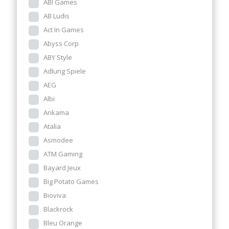
ABI Games
AB Ludis
Act In Games
Abyss Corp
ABY Style
Adlung Spiele
AEG
Albi
Ankama
Atalia
Asmodee
ATM Gaming
Bayard Jeux
Big Potato Games
Bioviva
Blackrock
Bleu Orange