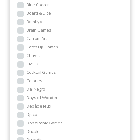
Blue Cocker
Board & Dice
Bombyx
Brain Games
Carrom Art
Catch Up Games
Chavet
CMON
Cocktail Games
Cojones
Dal Negro
Days of Wonder
Débâcle Jeux
Djeco
Don't Panic Games
Ducale
Dujardin