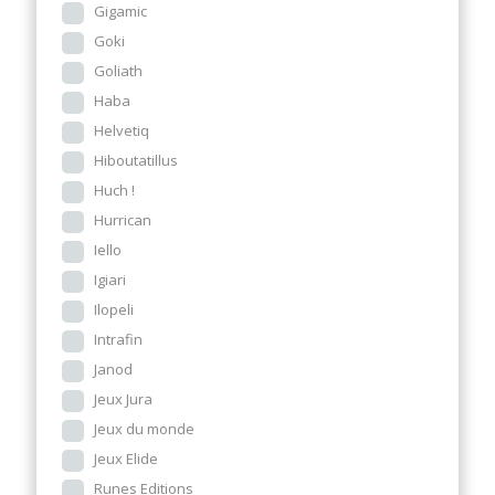
Gigamic
Goki
Goliath
Haba
Helvetiq
Hiboutatillus
Huch !
Hurrican
Iello
Igiari
Ilopeli
Intrafin
Janod
Jeux Jura
Jeux du monde
Jeux Elide
Runes Editions