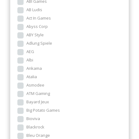
ABI Games
AB Ludis
Act In Games
Abyss Corp
ABY Style
Adlung Spiele
AEG
Albi
Ankama
Atalia
Asmodee
ATM Gaming
Bayard Jeux
Big Potato Games
Bioviva
Blackrock
Bleu Orange