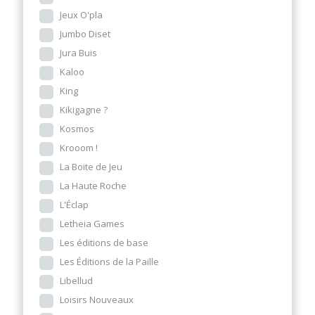
Jeux O'pla
Jumbo Diset
Jura Buis
Kaloo
King
Kikigagne ?
Kosmos
Krooom !
La Boite de Jeu
La Haute Roche
L'Éclap
Letheia Games
Les éditions de base
Les Éditions de la Paille
Libellud
Loisirs Nouveaux