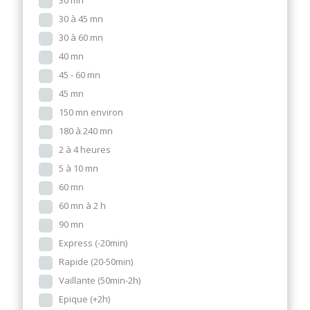
30 mn
30 à 45 mn
30 à 60 mn
40 mn
45 - 60 mn
45 mn
150 mn environ
180 à 240 mn
2 à 4 heures
5 à 10 mn
60 mn
60 mn à 2 h
90 mn
Express (-20min)
Rapide (20-50min)
Vaillante (50min-2h)
Epique (+2h)