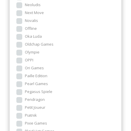
Neoludis
Next Move
Novalis
Offline
Oka Luda
Oldchap Games
Olympie
OPPI
Ori Games
Paille Edition
Pearl Games
Pegasus Spiele
Pendragon
Petit Joueur
Piatnik
Pixie Games