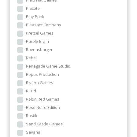
Plaid Hat Games
Placôte
Play Punk
Pleasant Company
Pretzel Games
Purple Brain
Ravensburger
Rebel
Renegade Game Studio
Repos Production
Riviera Games
R Lud
Robin Red Games
Rose Noire Edition
Rustik
Sand Castle Games
Savana