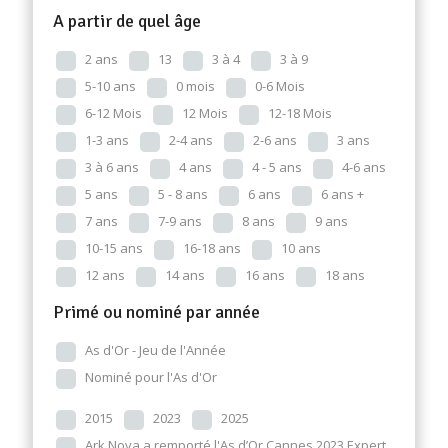
A partir de quel âge
2 ans
13
3 à 4
3 à 9
5-10 ans
0 mois
0-6 Mois
6-12 Mois
12 Mois
12-18 Mois
1-3 ans
2-4 ans
2-6 ans
3 ans
3 à 6 ans
4 ans
4 - 5 ans
4-6 ans
5 ans
5 - 8 ans
6 ans
6 ans +
7 ans
7-9 ans
8 ans
9 ans
10-15 ans
16-18 ans
10 ans
12 ans
14 ans
16 ans
18 ans
Primé ou nominé par année
As d'Or - Jeu de l'Année
Nominé pour l'As d'Or
2015
2023
2025
Ark Nova a remporté l'As d’Or Cannes 2023 Expert