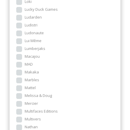
Loki
Lucky Duck Games
Ludarden
Ludistri
Ludonaute
Lui Même
Lumberjaks
Macajou
MAD
Makaka
Marbles
Mattel
Melissa & Doug
Mercier
Multifaces Editions
Multivers
Nathan