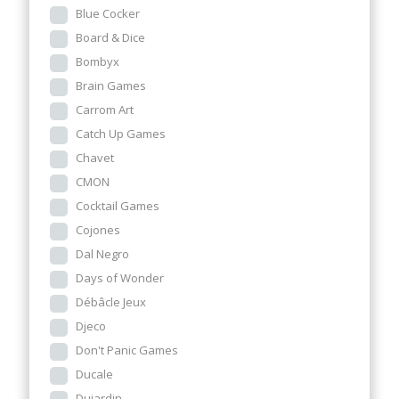
Blue Cocker
Board & Dice
Bombyx
Brain Games
Carrom Art
Catch Up Games
Chavet
CMON
Cocktail Games
Cojones
Dal Negro
Days of Wonder
Débâcle Jeux
Djeco
Don't Panic Games
Ducale
Dujardin