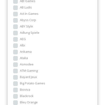
ABI Games
AB Ludis
Act In Games
Abyss Corp
ABY Style
Adlung Spiele
AEG
Albi
Ankama
Atalia
Asmodee
ATM Gaming
Bayard Jeux
Big Potato Games
Bioviva
Blackrock
Bleu Orange