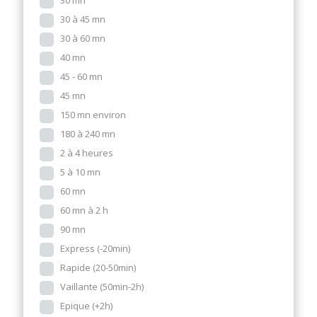
30 mn
30 à 45 mn
30 à 60 mn
40 mn
45 - 60 mn
45 mn
150 mn environ
180 à 240 mn
2 à 4 heures
5 à 10 mn
60 mn
60 mn à 2 h
90 mn
Express (-20min)
Rapide (20-50min)
Vaillante (50min-2h)
Epique (+2h)