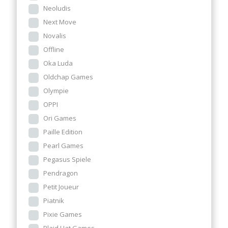
Neoludis
Next Move
Novalis
Offline
Oka Luda
Oldchap Games
Olympie
OPPI
Ori Games
Paille Edition
Pearl Games
Pegasus Spiele
Pendragon
Petit Joueur
Piatnik
Pixie Games