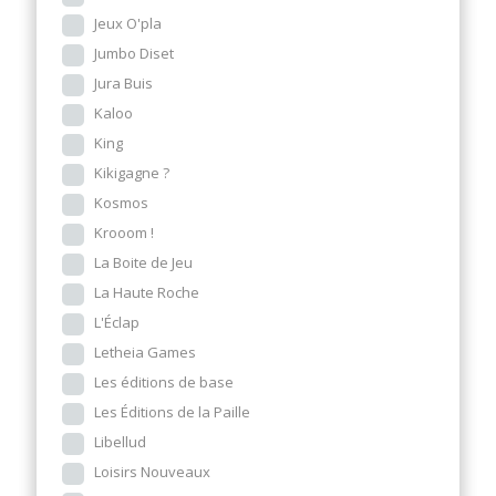
Jeux O'pla
Jumbo Diset
Jura Buis
Kaloo
King
Kikigagne ?
Kosmos
Krooom !
La Boite de Jeu
La Haute Roche
L'Éclap
Letheia Games
Les éditions de base
Les Éditions de la Paille
Libellud
Loisirs Nouveaux