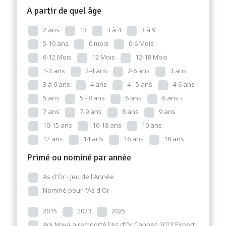
A partir de quel âge
2 ans
13
3 à 4
3 à 9
5-10 ans
0 mois
0-6 Mois
6-12 Mois
12 Mois
12-18 Mois
1-3 ans
2-4 ans
2-6 ans
3 ans
3 à 6 ans
4 ans
4 - 5 ans
4-6 ans
5 ans
5 - 8 ans
6 ans
6 ans +
7 ans
7-9 ans
8 ans
9 ans
10-15 ans
16-18 ans
10 ans
12 ans
14 ans
16 ans
18 ans
Primé ou nominé par année
As d'Or - Jeu de l'Année
Nominé pour l'As d'Or
2015
2023
2025
Ark Nova a remporté l'As d’Or Cannes 2023 Expert