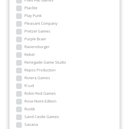
Plaid Hat Games
Placôte
Play Punk
Pleasant Company
Pretzel Games
Purple Brain
Ravensburger
Rebel
Renegade Game Studio
Repos Production
Riviera Games
R Lud
Robin Red Games
Rose Noire Edition
Rustik
Sand Castle Games
Savana