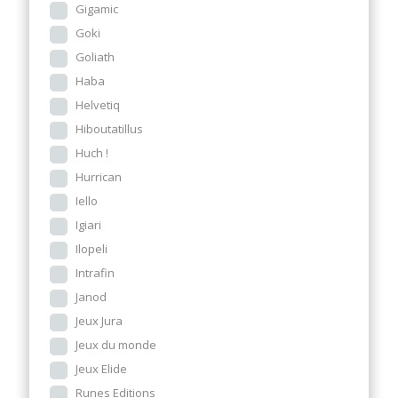
Gigamic
Goki
Goliath
Haba
Helvetiq
Hiboutatillus
Huch !
Hurrican
Iello
Igiari
Ilopeli
Intrafin
Janod
Jeux Jura
Jeux du monde
Jeux Elide
Runes Editions