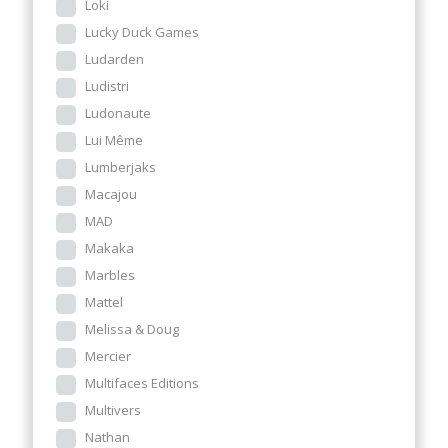
Loki
Lucky Duck Games
Ludarden
Ludistri
Ludonaute
Lui Même
Lumberjaks
Macajou
MAD
Makaka
Marbles
Mattel
Melissa & Doug
Mercier
Multifaces Editions
Multivers
Nathan