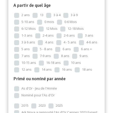
A partir de quel âge
2 ans
13
3 à 4
3 à 9
5-10 ans
0 mois
0-6 Mois
6-12 Mois
12 Mois
12-18 Mois
1-3 ans
2-4 ans
2-6 ans
3 ans
3 à 6 ans
4 ans
4 - 5 ans
4-6 ans
5 ans
5 - 8 ans
6 ans
6 ans +
7 ans
7-9 ans
8 ans
9 ans
10-15 ans
16-18 ans
10 ans
12 ans
14 ans
16 ans
18 ans
Primé ou nominé par année
As d'Or - Jeu de l'Année
Nominé pour l'As d'Or
2015
2023
2025
Ark Nova a remporté l'As d’Or Cannes 2023 Expert