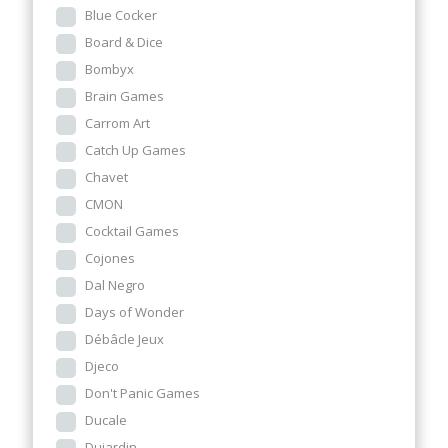
Blue Cocker
Board & Dice
Bombyx
Brain Games
Carrom Art
Catch Up Games
Chavet
CMON
Cocktail Games
Cojones
Dal Negro
Days of Wonder
Débâcle Jeux
Djeco
Don't Panic Games
Ducale
Dujardin