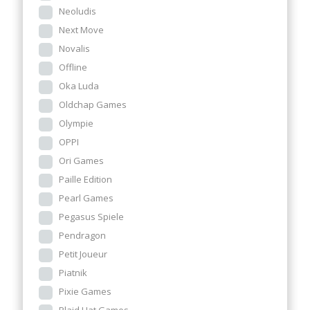
Neoludis
Next Move
Novalis
Offline
Oka Luda
Oldchap Games
Olympie
OPPI
Ori Games
Paille Edition
Pearl Games
Pegasus Spiele
Pendragon
Petit Joueur
Piatnik
Pixie Games