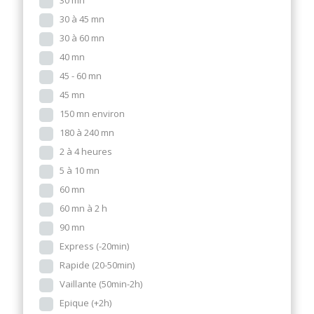
30 mn
30 à 45 mn
30 à 60 mn
40 mn
45 - 60 mn
45 mn
150 mn environ
180 à 240 mn
2 à 4 heures
5 à 10 mn
60 mn
60 mn à 2 h
90 mn
Express (-20min)
Rapide (20-50min)
Vaillante (50min-2h)
Epique (+2h)