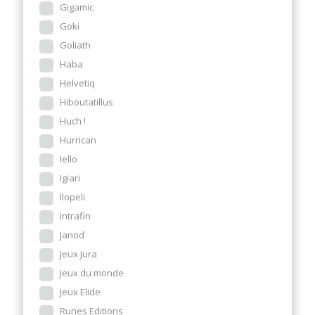
Gigamic
Goki
Goliath
Haba
Helvetiq
Hiboutatillus
Huch !
Hurrican
Iello
Igiari
Ilopeli
Intrafin
Janod
Jeux Jura
Jeux du monde
Jeux Elide
Runes Editions