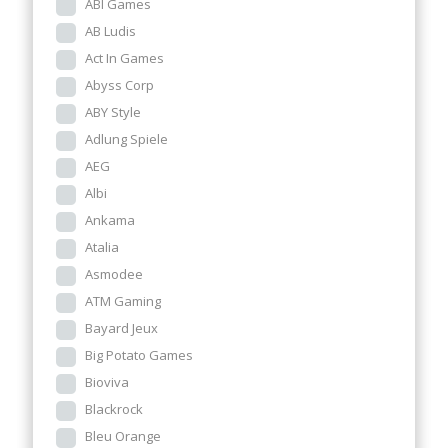
ABI Games
AB Ludis
Act In Games
Abyss Corp
ABY Style
Adlung Spiele
AEG
Albi
Ankama
Atalia
Asmodee
ATM Gaming
Bayard Jeux
Big Potato Games
Bioviva
Blackrock
Bleu Orange