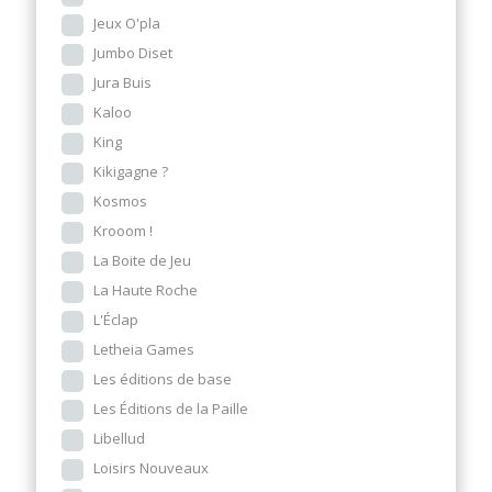
Jeux O'pla
Jumbo Diset
Jura Buis
Kaloo
King
Kikigagne ?
Kosmos
Krooom !
La Boite de Jeu
La Haute Roche
L'Éclap
Letheia Games
Les éditions de base
Les Éditions de la Paille
Libellud
Loisirs Nouveaux