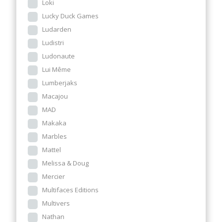
Loki
Lucky Duck Games
Ludarden
Ludistri
Ludonaute
Lui Même
Lumberjaks
Macajou
MAD
Makaka
Marbles
Mattel
Melissa & Doug
Mercier
Multifaces Editions
Multivers
Nathan