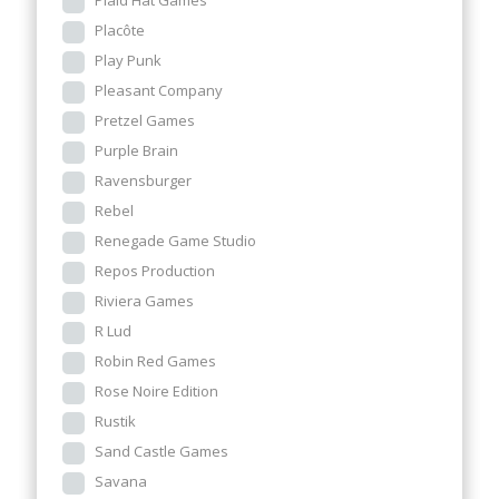
Plaid Hat Games
Placôte
Play Punk
Pleasant Company
Pretzel Games
Purple Brain
Ravensburger
Rebel
Renegade Game Studio
Repos Production
Riviera Games
R Lud
Robin Red Games
Rose Noire Edition
Rustik
Sand Castle Games
Savana