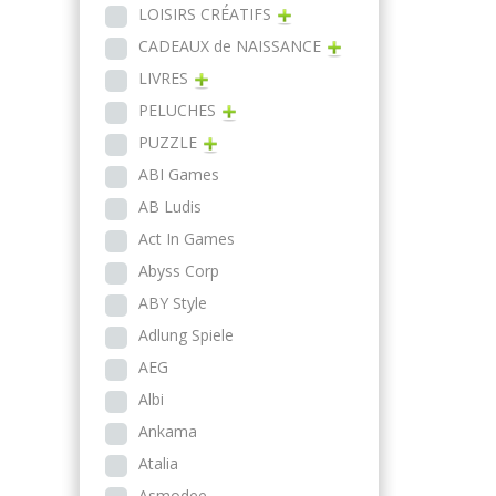
LOISIRS CRÉATIFS
CADEAUX de NAISSANCE
LIVRES
PELUCHES
PUZZLE
ABI Games
AB Ludis
Act In Games
Abyss Corp
ABY Style
Adlung Spiele
AEG
Albi
Ankama
Atalia
Asmodee