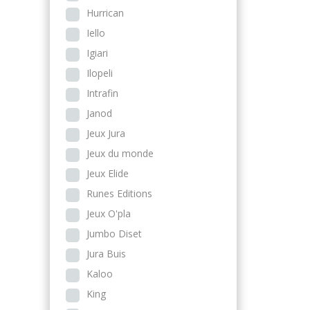
Hurrican
Iello
Igiari
Ilopeli
Intrafin
Janod
Jeux Jura
Jeux du monde
Jeux Elide
Runes Editions
Jeux O'pla
Jumbo Diset
Jura Buis
Kaloo
King