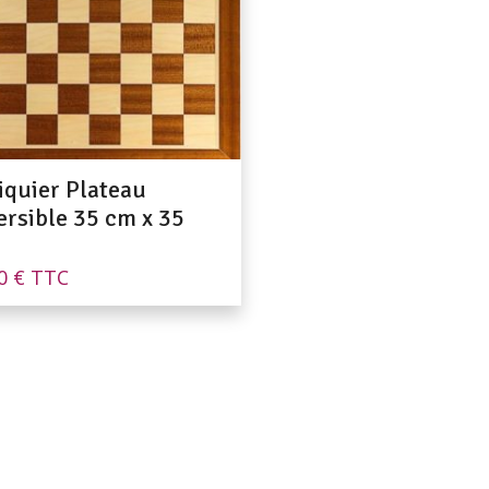
iquier Plateau
ersible 35 cm x 35
90
€
TTC