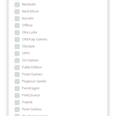
Neoludis
Next Move
Novalis
Offline
Oka Luda
Oldchap Games
Olympie
OPPI
Ori Games
Paille Edition
Pearl Games
Pegasus Spiele
Pendragon
Petit Joueur
Piatnik
Pixie Games