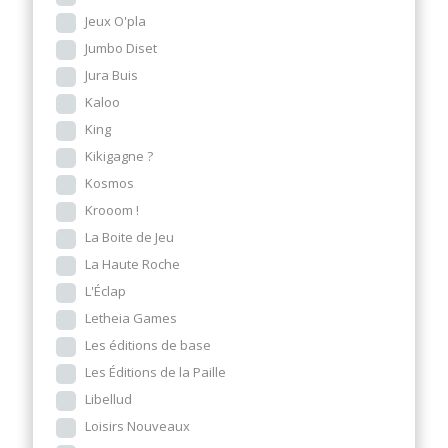
Jeux O'pla
Jumbo Diset
Jura Buis
Kaloo
King
Kikigagne ?
Kosmos
Krooom !
La Boite de Jeu
La Haute Roche
L'Éclap
Letheia Games
Les éditions de base
Les Éditions de la Paille
Libellud
Loisirs Nouveaux