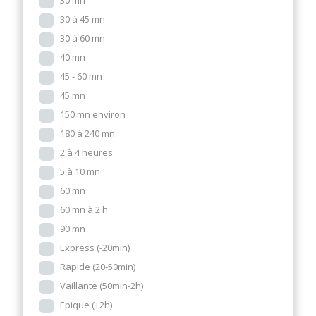
30 mn
30 à 45 mn
30 à 60 mn
40 mn
45 - 60 mn
45 mn
150 mn environ
180 à 240 mn
2 à 4 heures
5 à 10 mn
60 mn
60 mn à 2 h
90 mn
Express (-20min)
Rapide (20-50min)
Vaillante (50min-2h)
Epique (+2h)