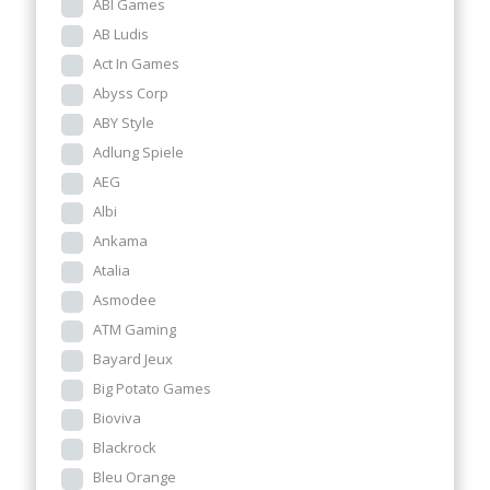
ABI Games
AB Ludis
Act In Games
Abyss Corp
ABY Style
Adlung Spiele
AEG
Albi
Ankama
Atalia
Asmodee
ATM Gaming
Bayard Jeux
Big Potato Games
Bioviva
Blackrock
Bleu Orange