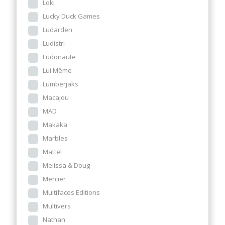
Loki
Lucky Duck Games
Ludarden
Ludistri
Ludonaute
Lui Même
Lumberjaks
Macajou
MAD
Makaka
Marbles
Mattel
Melissa & Doug
Mercier
Multifaces Editions
Multivers
Nathan