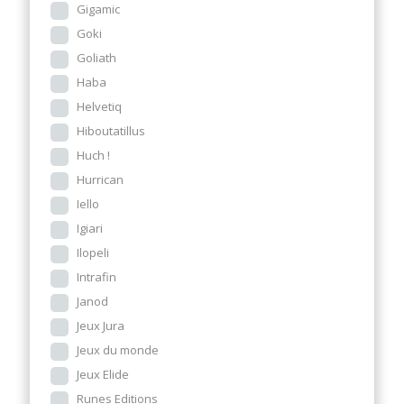
Gigamic
Goki
Goliath
Haba
Helvetiq
Hiboutatillus
Huch !
Hurrican
Iello
Igiari
Ilopeli
Intrafin
Janod
Jeux Jura
Jeux du monde
Jeux Elide
Runes Editions