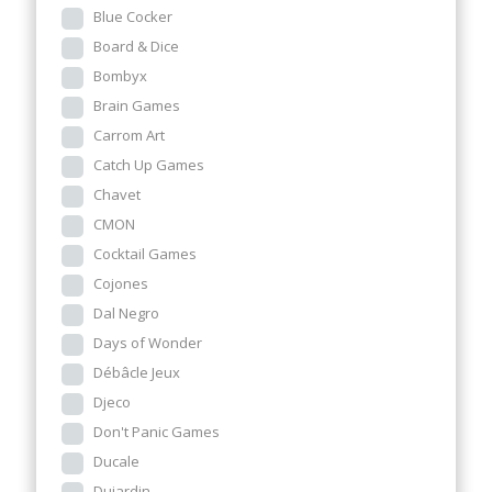
Blue Cocker
Board & Dice
Bombyx
Brain Games
Carrom Art
Catch Up Games
Chavet
CMON
Cocktail Games
Cojones
Dal Negro
Days of Wonder
Débâcle Jeux
Djeco
Don't Panic Games
Ducale
Dujardin