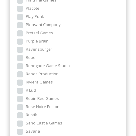
Plaid Hat Games
Placôte
Play Punk
Pleasant Company
Pretzel Games
Purple Brain
Ravensburger
Rebel
Renegade Game Studio
Repos Production
Riviera Games
R Lud
Robin Red Games
Rose Noire Edition
Rustik
Sand Castle Games
Savana