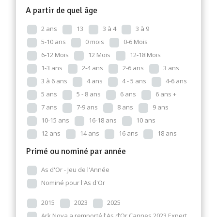
A partir de quel âge
2 ans
13
3 à 4
3 à 9
5-10 ans
0 mois
0-6 Mois
6-12 Mois
12 Mois
12-18 Mois
1-3 ans
2-4 ans
2-6 ans
3 ans
3 à 6 ans
4 ans
4 - 5 ans
4-6 ans
5 ans
5 - 8 ans
6 ans
6 ans +
7 ans
7-9 ans
8 ans
9 ans
10-15 ans
16-18 ans
10 ans
12 ans
14 ans
16 ans
18 ans
Primé ou nominé par année
As d'Or - Jeu de l'Année
Nominé pour l'As d'Or
2015
2023
2025
Ark Nova a remporté l'As d’Or Cannes 2023 Expert