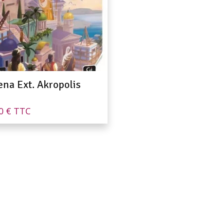
ena Ext. Akropolis
90
€
TTC