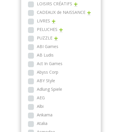
LOISIRS CRÉATIFS
CADEAUX de NAISSANCE
LIVRES
PELUCHES
PUZZLE
ABI Games
AB Ludis
Act In Games
Abyss Corp
ABY Style
Adlung Spiele
AEG
Albi
Ankama
Atalia
Asmodee