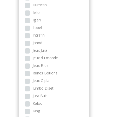
Hurrican
Iello
Igiari
Ilopeli
Intrafin
Janod
Jeux Jura
Jeux du monde
Jeux Elide
Runes Editions
Jeux O'pla
Jumbo Diset
Jura Buis
Kaloo
King