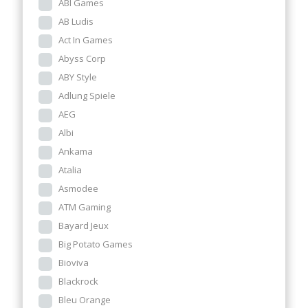
ABI Games
AB Ludis
Act In Games
Abyss Corp
ABY Style
Adlung Spiele
AEG
Albi
Ankama
Atalia
Asmodee
ATM Gaming
Bayard Jeux
Big Potato Games
Bioviva
Blackrock
Bleu Orange