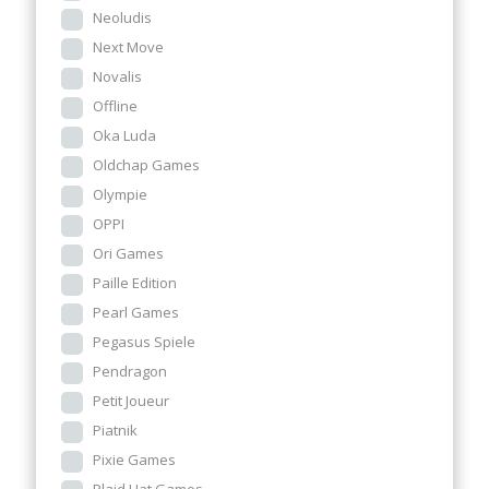
Neoludis
Next Move
Novalis
Offline
Oka Luda
Oldchap Games
Olympie
OPPI
Ori Games
Paille Edition
Pearl Games
Pegasus Spiele
Pendragon
Petit Joueur
Piatnik
Pixie Games