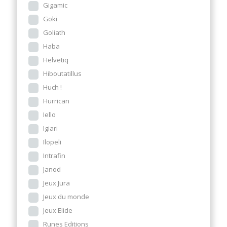
Gigamic
Goki
Goliath
Haba
Helvetiq
Hiboutatillus
Huch !
Hurrican
Iello
Igiari
Ilopeli
Intrafin
Janod
Jeux Jura
Jeux du monde
Jeux Elide
Runes Editions