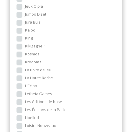
Jeux O'pla
Jumbo Diset
Jura Buis
Kaloo
King
Kikigagne ?
Kosmos
Krooom !
La Boite de Jeu
La Haute Roche
L'Éclap
Letheia Games
Les éditions de base
Les Éditions de la Paille
Libellud
Loisirs Nouveaux