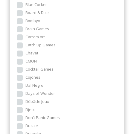
Blue Cocker
Board & Dice
Bombyx
Brain Games
Carrom Art
Catch Up Games
Chavet
CMON
Cocktail Games
Cojones
Dal Negro
Days of Wonder
Débâcle Jeux
Djeco
Don't Panic Games
Ducale
Dujardin