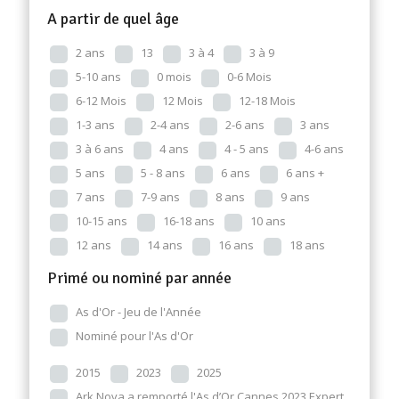
A partir de quel âge
2 ans
13
3 à 4
3 à 9
5-10 ans
0 mois
0-6 Mois
6-12 Mois
12 Mois
12-18 Mois
1-3 ans
2-4 ans
2-6 ans
3 ans
3 à 6 ans
4 ans
4 - 5 ans
4-6 ans
5 ans
5 - 8 ans
6 ans
6 ans +
7 ans
7-9 ans
8 ans
9 ans
10-15 ans
16-18 ans
10 ans
12 ans
14 ans
16 ans
18 ans
Primé ou nominé par année
As d'Or - Jeu de l'Année
Nominé pour l'As d'Or
2015
2023
2025
Ark Nova a remporté l'As d’Or Cannes 2023 Expert