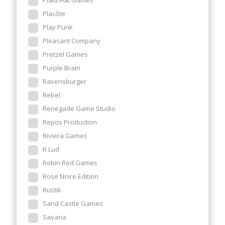
Plaid Hat Games
Placôte
Play Punk
Pleasant Company
Pretzel Games
Purple Brain
Ravensburger
Rebel
Renegade Game Studio
Repos Production
Riviera Games
R Lud
Robin Red Games
Rose Noire Edition
Rustik
Sand Castle Games
Savana