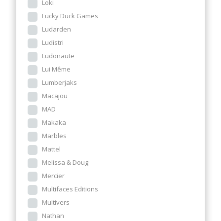
Loki
Lucky Duck Games
Ludarden
Ludistri
Ludonaute
Lui Même
Lumberjaks
Macajou
MAD
Makaka
Marbles
Mattel
Melissa & Doug
Mercier
Multifaces Editions
Multivers
Nathan