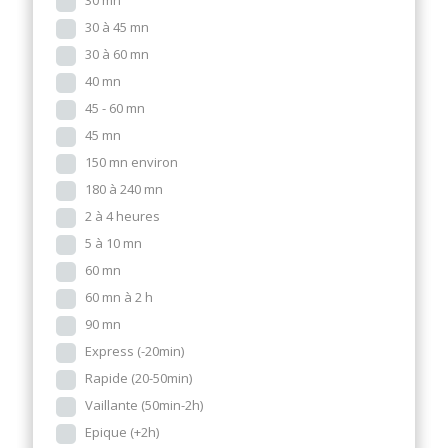
30 mn
30 à 45 mn
30 à 60 mn
40 mn
45 - 60 mn
45 mn
150 mn environ
180 à 240 mn
2 à 4 heures
5 à 10 mn
60 mn
60 mn à 2 h
90 mn
Express (-20min)
Rapide (20-50min)
Vaillante (50min-2h)
Epique (+2h)