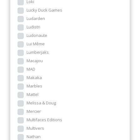
Loki
Lucky Duck Games
Ludarden
Ludistri
Ludonaute
Lui Même
Lumberjaks
Macajou
MAD
Makaka
Marbles
Mattel
Melissa & Doug
Mercier
Multifaces Editions
Multivers
Nathan