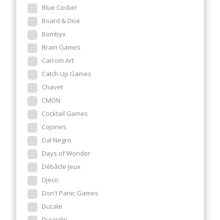
Blue Cocker
Board & Dice
Bombyx
Brain Games
Carrom Art
Catch Up Games
Chavet
CMON
Cocktail Games
Cojones
Dal Negro
Days of Wonder
Débâcle Jeux
Djeco
Don't Panic Games
Ducale
Dujardin