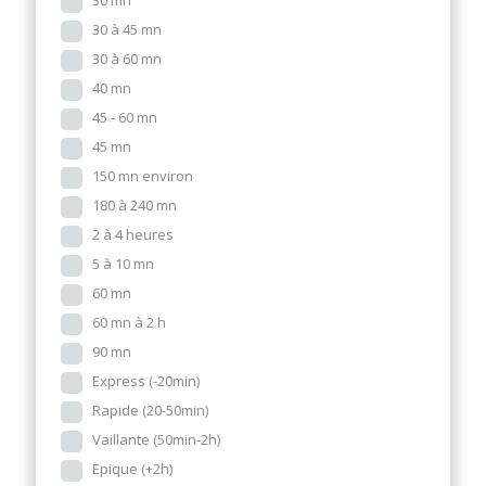
30 mn
30 à 45 mn
30 à 60 mn
40 mn
45 - 60 mn
45 mn
150 mn environ
180 à 240 mn
2 à 4 heures
5 à 10 mn
60 mn
60 mn à 2 h
90 mn
Express (-20min)
Rapide (20-50min)
Vaillante (50min-2h)
Epique (+2h)