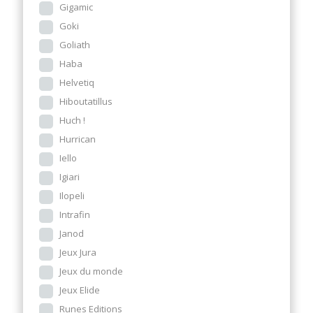
Gigamic
Goki
Goliath
Haba
Helvetiq
Hiboutatillus
Huch !
Hurrican
Iello
Igiari
Ilopeli
Intrafin
Janod
Jeux Jura
Jeux du monde
Jeux Elide
Runes Editions