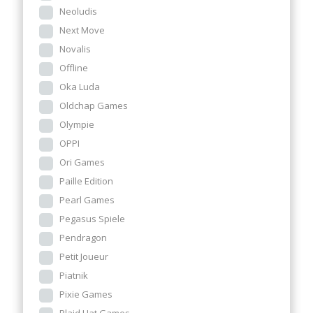
Neoludis
Next Move
Novalis
Offline
Oka Luda
Oldchap Games
Olympie
OPPI
Ori Games
Paille Edition
Pearl Games
Pegasus Spiele
Pendragon
Petit Joueur
Piatnik
Pixie Games