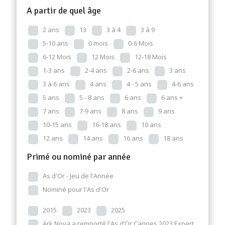
A partir de quel âge
2 ans
13
3 à 4
3 à 9
5-10 ans
0 mois
0-6 Mois
6-12 Mois
12 Mois
12-18 Mois
1-3 ans
2-4 ans
2-6 ans
3 ans
3 à 6 ans
4 ans
4 - 5 ans
4-6 ans
5 ans
5 - 8 ans
6 ans
6 ans +
7 ans
7-9 ans
8 ans
9 ans
10-15 ans
16-18 ans
10 ans
12 ans
14 ans
16 ans
18 ans
Primé ou nominé par année
As d'Or - Jeu de l'Année
Nominé pour l'As d'Or
2015
2023
2025
Ark Nova a remporté l'As d’Or Cannes 2023 Expert