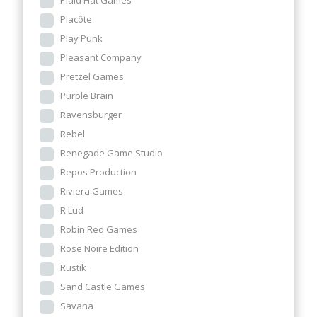
Plaid Hat Games
Placôte
Play Punk
Pleasant Company
Pretzel Games
Purple Brain
Ravensburger
Rebel
Renegade Game Studio
Repos Production
Riviera Games
R Lud
Robin Red Games
Rose Noire Edition
Rustik
Sand Castle Games
Savana