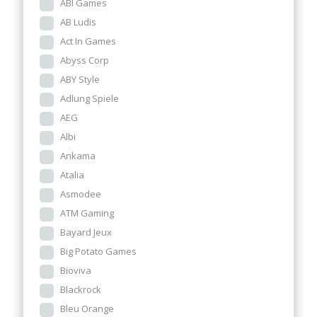
ABI Games
AB Ludis
Act In Games
Abyss Corp
ABY Style
Adlung Spiele
AEG
Albi
Ankama
Atalia
Asmodee
ATM Gaming
Bayard Jeux
Big Potato Games
Bioviva
Blackrock
Bleu Orange