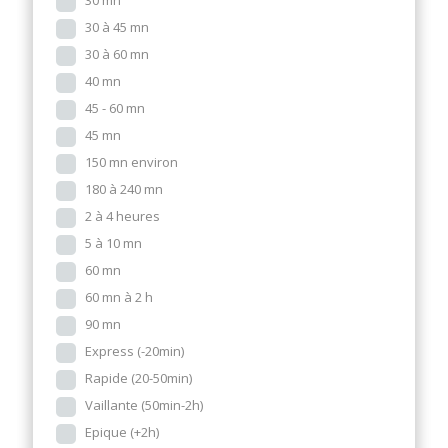
30 mn
30 à 45 mn
30 à 60 mn
40 mn
45 - 60 mn
45 mn
150 mn environ
180 à 240 mn
2 à 4 heures
5 à 10 mn
60 mn
60 mn à 2 h
90 mn
Express (-20min)
Rapide (20-50min)
Vaillante (50min-2h)
Epique (+2h)