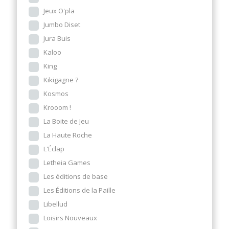
Jeux O'pla
Jumbo Diset
Jura Buis
Kaloo
King
Kikigagne ?
Kosmos
Krooom !
La Boite de Jeu
La Haute Roche
L'Éclap
Letheia Games
Les éditions de base
Les Éditions de la Paille
Libellud
Loisirs Nouveaux