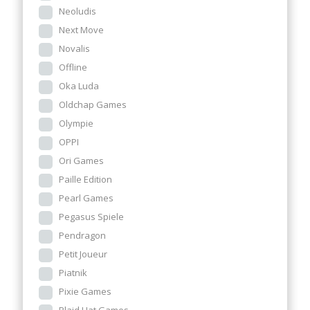
Neoludis
Next Move
Novalis
Offline
Oka Luda
Oldchap Games
Olympie
OPPI
Ori Games
Paille Edition
Pearl Games
Pegasus Spiele
Pendragon
Petit Joueur
Piatnik
Pixie Games