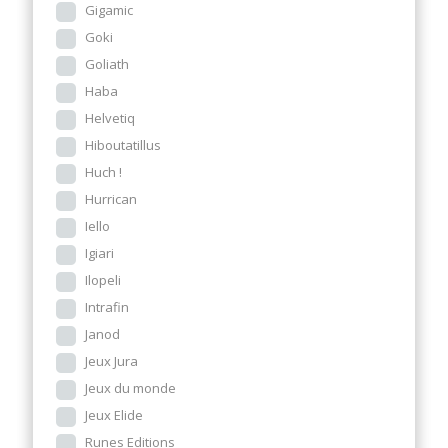
Gigamic
Goki
Goliath
Haba
Helvetiq
Hiboutatillus
Huch !
Hurrican
Iello
Igiari
Ilopeli
Intrafin
Janod
Jeux Jura
Jeux du monde
Jeux Elide
Runes Editions