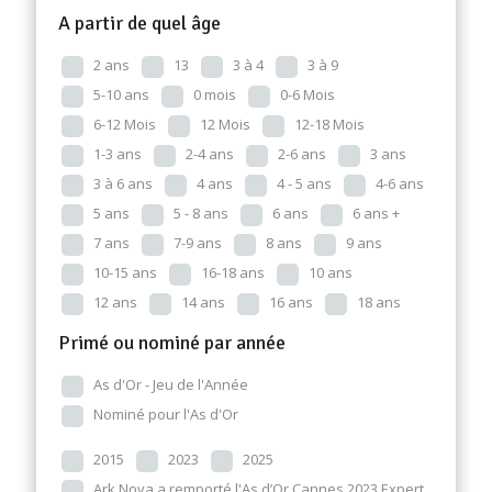
A partir de quel âge
2 ans
13
3 à 4
3 à 9
5-10 ans
0 mois
0-6 Mois
6-12 Mois
12 Mois
12-18 Mois
1-3 ans
2-4 ans
2-6 ans
3 ans
3 à 6 ans
4 ans
4 - 5 ans
4-6 ans
5 ans
5 - 8 ans
6 ans
6 ans +
7 ans
7-9 ans
8 ans
9 ans
10-15 ans
16-18 ans
10 ans
12 ans
14 ans
16 ans
18 ans
Primé ou nominé par année
As d'Or - Jeu de l'Année
Nominé pour l'As d'Or
2015
2023
2025
Ark Nova a remporté l'As d’Or Cannes 2023 Expert