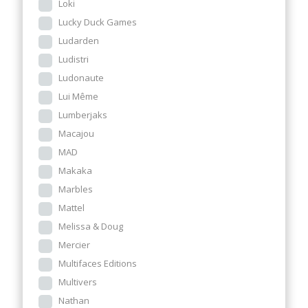
Loki
Lucky Duck Games
Ludarden
Ludistri
Ludonaute
Lui Même
Lumberjaks
Macajou
MAD
Makaka
Marbles
Mattel
Melissa & Doug
Mercier
Multifaces Editions
Multivers
Nathan