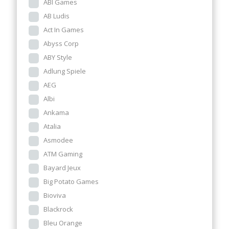
ABI Games
AB Ludis
Act In Games
Abyss Corp
ABY Style
Adlung Spiele
AEG
Albi
Ankama
Atalia
Asmodee
ATM Gaming
Bayard Jeux
Big Potato Games
Bioviva
Blackrock
Bleu Orange