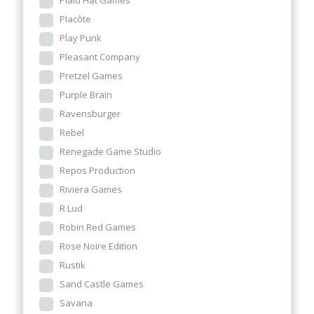
Plaid Hat Games
Placôte
Play Punk
Pleasant Company
Pretzel Games
Purple Brain
Ravensburger
Rebel
Renegade Game Studio
Repos Production
Riviera Games
R Lud
Robin Red Games
Rose Noire Edition
Rustik
Sand Castle Games
Savana