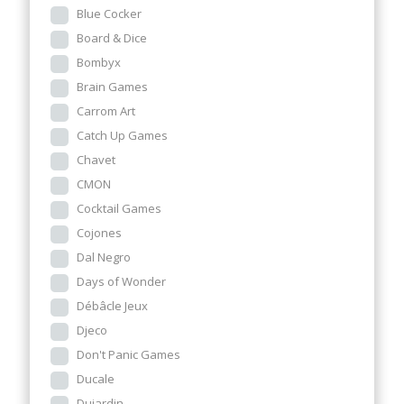
Blue Cocker
Board & Dice
Bombyx
Brain Games
Carrom Art
Catch Up Games
Chavet
CMON
Cocktail Games
Cojones
Dal Negro
Days of Wonder
Débâcle Jeux
Djeco
Don't Panic Games
Ducale
Dujardin