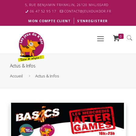
5, RUE BENJAMIN FRANKLIN, 26120 MALISSARD
06 47 52 95 17
CONTACT@JEUXDUKDOR.FR
MON COMPTE CLIENT
S’ENREGISTRER
0
Actus & Infos
Accueil
Actus & Infos