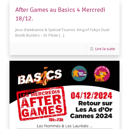
After Games au Basics 4 Mercredi
18/12.
Jeux d’ambiance & Spécial Tournoi King of Tokyo Duel
Bomb Busters – Dr Pilule
[…]
Lire la suite