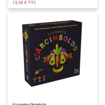
13,50
€
TTC
À la manière d’Arcimboldo