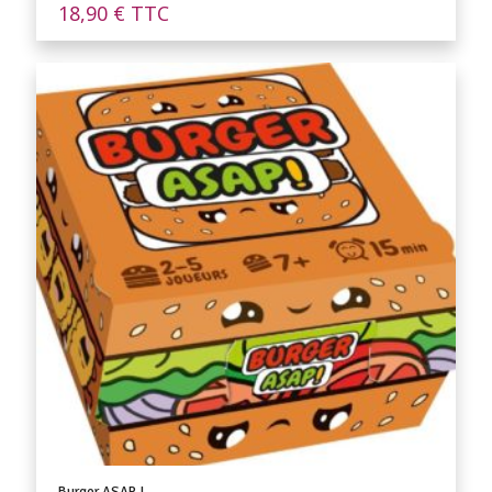
18,90
€
TTC
Burger ASAP !