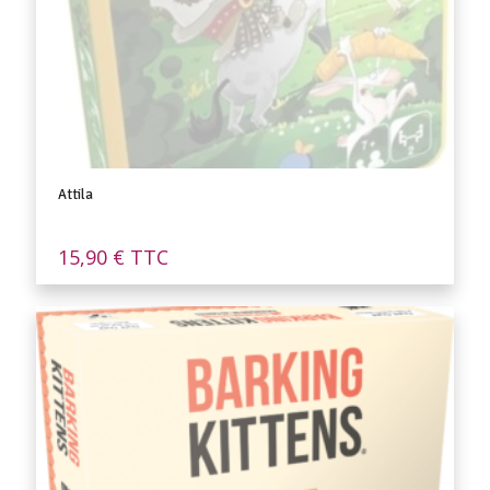
Attila
15,90
€
TTC