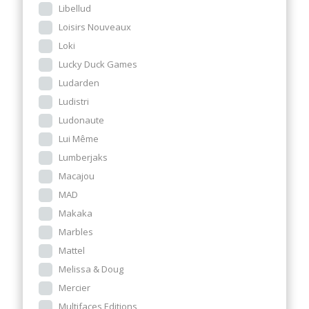
Libellud
Loisirs Nouveaux
Loki
Lucky Duck Games
Ludarden
Ludistri
Ludonaute
Lui Même
Lumberjaks
Macajou
MAD
Makaka
Marbles
Mattel
Melissa & Doug
Mercier
Multifaces Editions