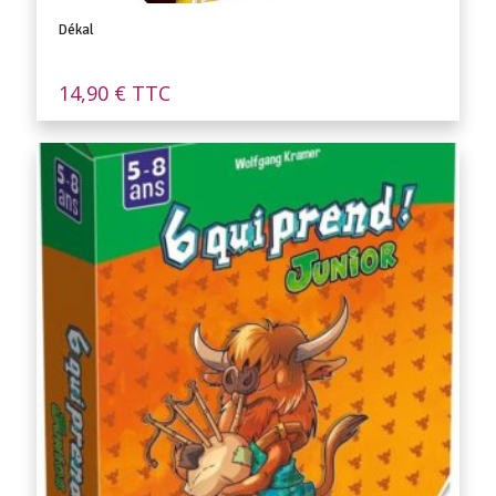
Dékal
14,90
€
TTC