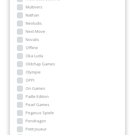
Multivers
Nathan
Neoludis
Next Move
Novalis
Offline
Oka Luda
Oldchap Games
Olympie
OPPI
Ori Games
Paille Edition
Pearl Games
Pegasus Spiele
Pendragon
Petit Joueur