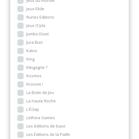
Jeux du monde
Jeux Elide
Runes Editions
Jeux O'pla
Jumbo Diset
Jura Buis
Kaloo
King
Kikigagne ?
Kosmos
Krooom !
La Boite de Jeu
La Haute Roche
L'Éclap
Letheia Games
Les éditions de base
Les Éditions de la Paille