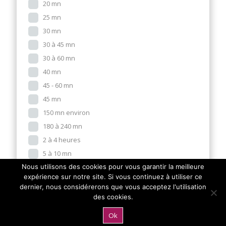
20 mn
25 mn
30 mn
30 à 45 mn
30 à 60 mn
40 mn
45 - 60 mn
45 mn
150 mn environ
180 à 240 mn
2 à 4 heures
5 à 10 mn
60 mn
Nous utilisons des cookies pour vous garantir la meilleure
expérience sur notre site. Si vous continuez à utiliser ce
60 mn à 2 h
dernier, nous considérerons que vous acceptez l'utilisation
90 mn
des cookies.
Express (-20min)
Ok
Rapide (20-50min)