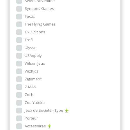
Sweet November
Synapes Games
Tactic
The Flying Games
Tiki Editions
Trefl
Ulysse
USAopoly
Wilson Jeux
WizKids
Zigomatic
Z-MAN
Zoch
Zoe Yateka
Jeux de Société - Type
Porteur
Accessoires