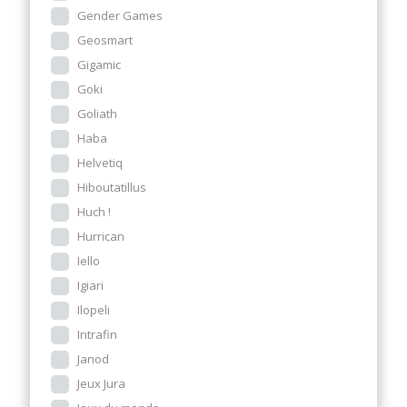
Gender Games
Geosmart
Gigamic
Goki
Goliath
Haba
Helvetiq
Hiboutatillus
Huch !
Hurrican
Iello
Igiari
Ilopeli
Intrafin
Janod
Jeux Jura