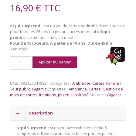
16,90
€
TTC
6 Qui surprend !
est un jeu de cartes addictif. Édition spèciale
pour fêter les 25 ans du jeu au succès mondial
« 6 qui
prend »
. Le même… mais en meuh !!
Pour 2 à 10 Joueurs. A partir de 10 ans. Durée 45 mn.
3 en stock
quantité
Ajouter au panier
de
6
qui
surprend
UGS :
3421272418824
Catégories :
Ambiance
,
Cartes
,
Famille /
Tout public
,
Gigamic
Étiquettes :
Ambiance
,
Cartes
,
Gestion de
main de cartes
,
Intuitions
,
Jeu en simultané
Marque :
Gigamic
Description
6 qui Surprend
est un jeu accessible et simple à
comprendre. Il vous promet des belles parties pleines