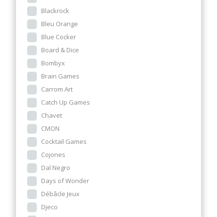
Blackrock
Bleu Orange
Blue Cocker
Board & Dice
Bombyx
Brain Games
Carrom Art
Catch Up Games
Chavet
CMON
Cocktail Games
Cojones
Dal Negro
Days of Wonder
Débâcle Jeux
Djeco