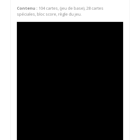
Contenu :
104 cartes, (jeu de base), 28 cartes
spéciales, bloc score, règle du jeu.