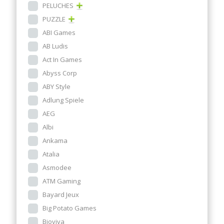
PELUCHES
PUZZLE
ABI Games
AB Ludis
Act In Games
Abyss Corp
ABY Style
Adlung Spiele
AEG
Albi
Ankama
Atalia
Asmodee
ATM Gaming
Bayard Jeux
Big Potato Games
Bioviva