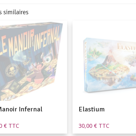
s similaires
Manoir Infernal
Elastium
00
€
TTC
30,00
€
TTC