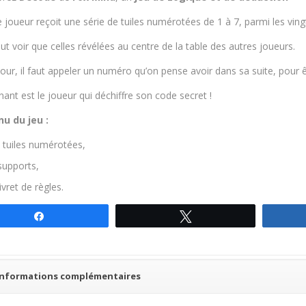
joueur reçoit une série de tuiles numérotées de 1 à 7, parmi les vingt
eut voir que celles révélées au centre de la table des autres joueurs.
our, il faut appeler un numéro qu’on pense avoir dans sa suite, pour ê
ant est le joueur qui déchiffre son code secret !
u du jeu :
 tuiles numérotées,
supports,
livret de règles.
Partagez
Tweetez
Informations complémentaires