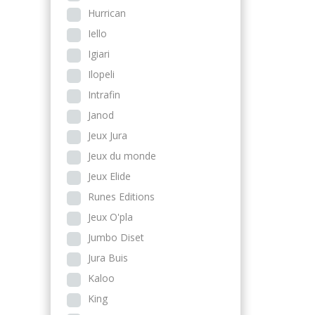
Hurrican
Iello
Igiari
Ilopeli
Intrafin
Janod
Jeux Jura
Jeux du monde
Jeux Elide
Runes Editions
Jeux O'pla
Jumbo Diset
Jura Buis
Kaloo
King