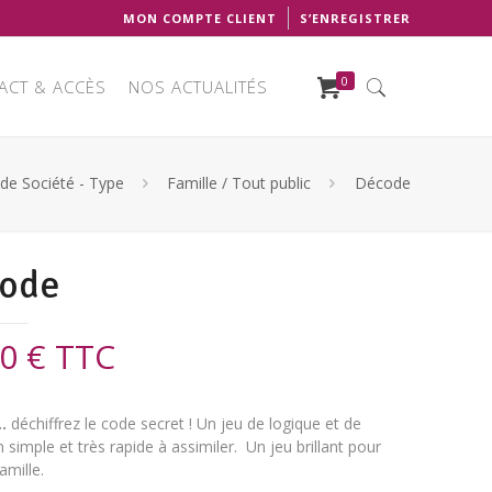
MON COMPTE CLIENT
S’ENREGISTRER
0
ACT & ACCÈS
NOS ACTUALITÉS
 de Société - Type
Famille / Tout public
Décode
ode
90
€
TTC
…
déchiffrez le code secret ! Un jeu de logique et de
 simple et très rapide à assimiler. Un jeu brillant pour
amille.