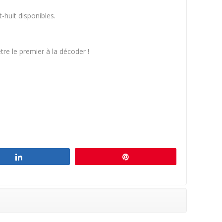
-huit disponibles.
tre le premier à la décoder !
Partagez
Épingle