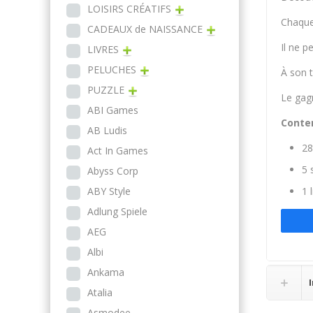
LOISIRS CRÉATIFS
Chaque 
CADEAUX de NAISSANCE
Il ne p
LIVRES
PELUCHES
À son t
PUZZLE
Le gagn
ABI Games
Conten
AB Ludis
28
Act In Games
5 
Abyss Corp
ABY Style
1 
Adlung Spiele
AEG
Albi
Ankama
Atalia
Asmodee