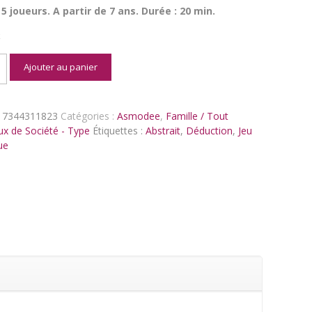
 5 joueurs. A partir de 7 ans. Durée : 20 min.
k
é
Ajouter au panier
17344311823
Catégories :
Asmodee
,
Famille / Tout
ux de Société - Type
Étiquettes :
Abstrait
,
Déduction
,
Jeu
ue