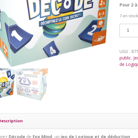
Pour 2 à
7 en stoc
quantit
de
Décode
UGS :
87
public
,
Je
de Logiq
Description
vrez
Décode
de
Fox Mind
, un
jeu de Logique et de déduction