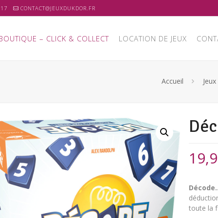
 17
CONTACT@JEUXDUKDOR.FR
BOUTIQUE – CLICK & COLLECT
LOCATION DE JEUX
CONT
Accueil
Jeux
Déc
19,
Décode
déduction
toute la f