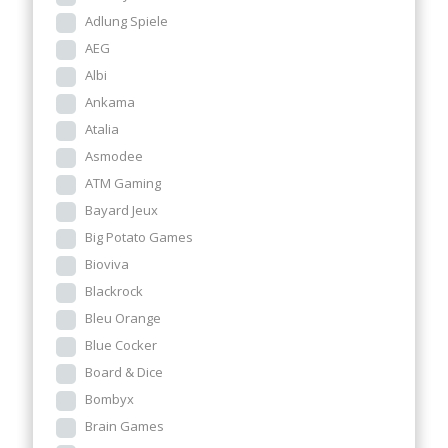
Adlung Spiele
AEG
Albi
Ankama
Atalia
Asmodee
ATM Gaming
Bayard Jeux
Big Potato Games
Bioviva
Blackrock
Bleu Orange
Blue Cocker
Board & Dice
Bombyx
Brain Games