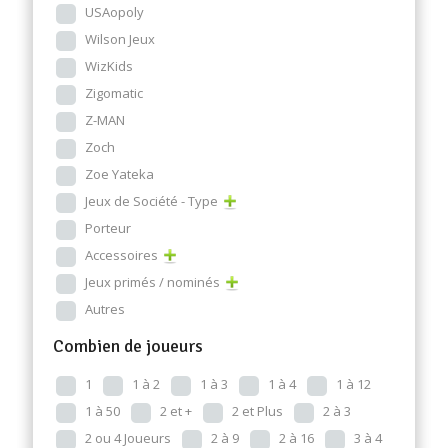
USAopoly
Wilson Jeux
WizKids
Zigomatic
Z-MAN
Zoch
Zoe Yateka
Jeux de Société - Type
Porteur
Accessoires
Jeux primés / nominés
Autres
Combien de joueurs
1
1 à 2
1 à 3
1 à 4
1 à 12
1 à 50
2 et +
2 et Plus
2 à 3
2 ou 4 Joueurs
2 à 9
2 à 16
3 à 4