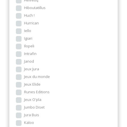
Helvetiq
Hiboutatillus
Huch !
Hurrican
Iello
Igiari
Ilopeli
Intrafin
Janod
Jeux Jura
Jeux du monde
Jeux Elide
Runes Editions
Jeux O'pla
Jumbo Diset
Jura Buis
Kaloo