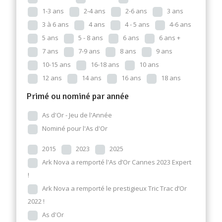
1-3 ans
2-4 ans
2-6 ans
3 ans
3 à 6 ans
4 ans
4 - 5 ans
4-6 ans
5 ans
5 - 8 ans
6 ans
6 ans +
7 ans
7-9 ans
8 ans
9 ans
10-15 ans
16-18 ans
10 ans
12 ans
14 ans
16 ans
18 ans
Primé ou nominé par année
As d'Or - Jeu de l'Année
Nominé pour l'As d'Or
2015
2023
2025
Ark Nova a remporté l'As d’Or Cannes 2023 Expert
!
Ark Nova a remporté le prestigieux Tric Trac d’Or
2022 !
As d'Or