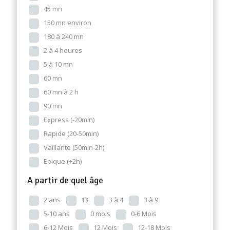
45 mn
150 mn environ
180 à 240 mn
2 à 4 heures
5 à 10 mn
60 mn
60 mn à 2 h
90 mn
Express (-20min)
Rapide (20-50min)
Vaillante (50min-2h)
Epique (+2h)
A partir de quel âge
2 ans
13
3 à 4
3 à 9
5-10 ans
0 mois
0-6 Mois
6-12 Mois
12 Mois
12-18 Mois