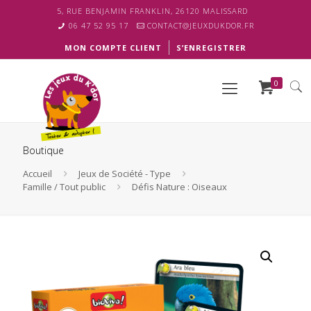
5, RUE BENJAMIN FRANKLIN, 26120 MALISSARD
06 47 52 95 17
CONTACT@JEUXDUKDOR.FR
MON COMPTE CLIENT
S’ENREGISTRER
0
Boutique
Accueil
Jeux de Société - Type
Famille / Tout public
Défis Nature : Oiseaux