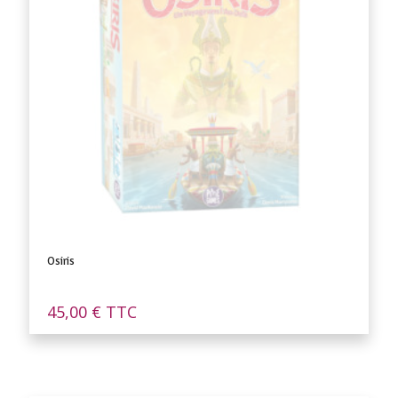
Osiris
45,00
€
TTC