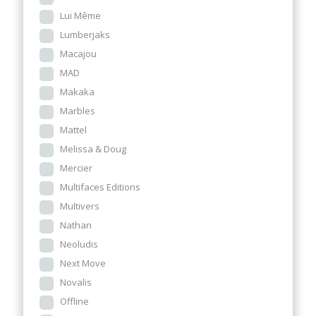
Lui Même
Lumberjaks
Macajou
MAD
Makaka
Marbles
Mattel
Melissa & Doug
Mercier
Multifaces Editions
Multivers
Nathan
Neoludis
Next Move
Novalis
Offline