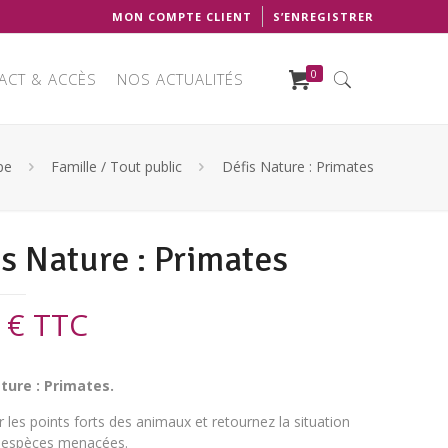
MON COMPTE CLIENT
S’ENREGISTRER
0
ACT & ACCÈS
NOS ACTUALITÉS
pe
Famille / Tout public
Défis Nature : Primates
is Nature : Primates
0
€
TTC
ture : Primates.
r les points forts des animaux et retournez la situation
 espèces menacées.