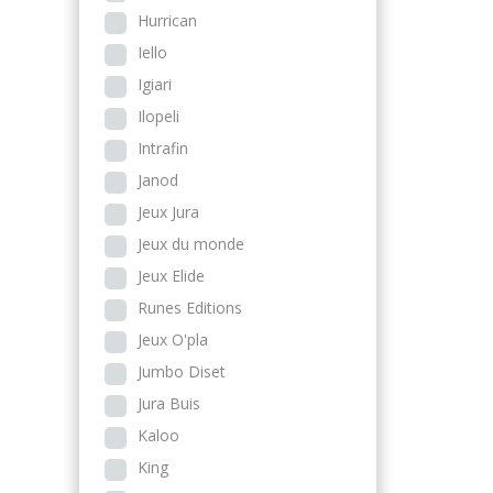
Hurrican
Iello
Igiari
Ilopeli
Intrafin
Janod
Jeux Jura
Jeux du monde
Jeux Elide
Runes Editions
Jeux O'pla
Jumbo Diset
Jura Buis
Kaloo
King