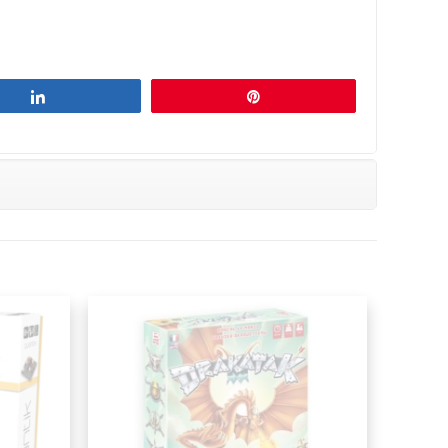
Partagez
Épingle