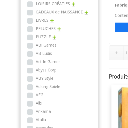
LOISIRS CRÉATIFS
Fabriq
CADEAUX de NAISSANCE
Contenu
LIVRES
PELUCHES
PUZZLE
ABI Games
AB Ludis
Act In Games
Abyss Corp
Produit
ABY Style
Adlung Spiele
AEG
Albi
Ankama
Atalia
Asmodee