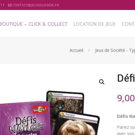
 17
CONTACT@JEUXDUKDOR.FR
BOUTIQUE – CLICK & COLLECT
LOCATION DE JEUX
CONT
Accueil
Jeux de Société - Ty
Déf
9,0
Défis Na
Pariez su
avec vos