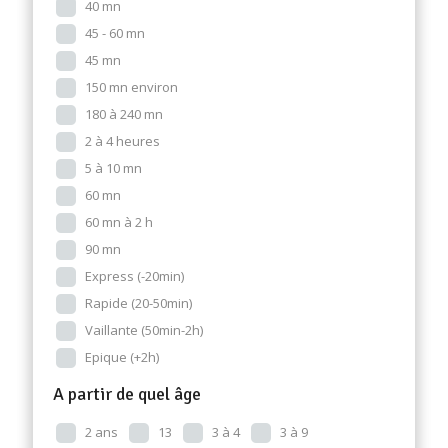
40 mn
45 - 60 mn
45 mn
150 mn environ
180 à 240 mn
2 à 4 heures
5 à 10 mn
60 mn
60 mn à 2 h
90 mn
Express (-20min)
Rapide (20-50min)
Vaillante (50min-2h)
Epique (+2h)
A partir de quel âge
2 ans
13
3 à 4
3 à 9