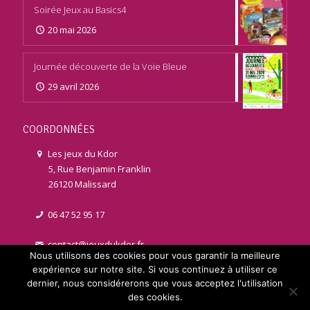
Soirée Jeux au Basics4
20 mai 2026
Journée découverte de la Voie Bleue
29 avril 2026
COORDONNÉES
Les jeux du Kdor
5, Rue Benjamin Franklin
26120 Malissard
06 47 52 95 17
contact@jeuxdukdor.fr
Nous utilisons des cookies pour vous garantir la meilleure
expérience sur notre site. Si vous continuez à utiliser ce
dernier, nous considérerons que vous acceptez l'utilisation
des cookies.