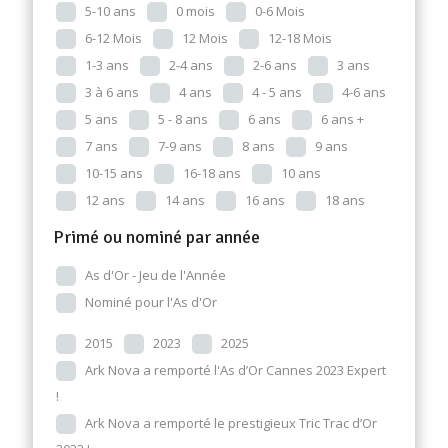
5-10 ans
0 mois
0-6 Mois
6-12 Mois
12 Mois
12-18 Mois
1-3 ans
2-4 ans
2-6 ans
3 ans
3 à 6 ans
4 ans
4 - 5 ans
4-6 ans
5 ans
5 - 8 ans
6 ans
6 ans +
7 ans
7-9 ans
8 ans
9 ans
10-15 ans
16-18 ans
10 ans
12 ans
14 ans
16 ans
18 ans
Primé ou nominé par année
As d'Or - Jeu de l'Année
Nominé pour l'As d'Or
2015
2023
2025
Ark Nova a remporté l'As d’Or Cannes 2023 Expert
!
Ark Nova a remporté le prestigieux Tric Trac d’Or