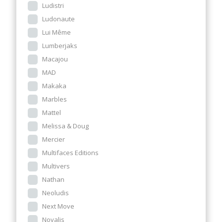
Ludistri
Ludonaute
Lui Même
Lumberjaks
Macajou
MAD
Makaka
Marbles
Mattel
Melissa & Doug
Mercier
Multifaces Editions
Multivers
Nathan
Neoludis
Next Move
Novalis