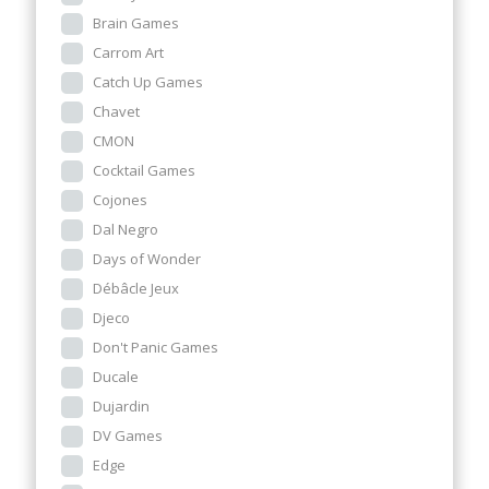
Brain Games
Carrom Art
Catch Up Games
Chavet
CMON
Cocktail Games
Cojones
Dal Negro
Days of Wonder
Débâcle Jeux
Djeco
Don't Panic Games
Ducale
Dujardin
DV Games
Edge