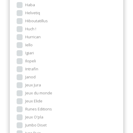
Haba
Helvetiq
Hiboutatillus
Huch !
Hurrican
Iello
Igiari
Ilopeli
Intrafin
Janod
Jeux Jura
Jeux du monde
Jeux Elide
Runes Editions
Jeux O'pla
Jumbo Diset
Jura Buis