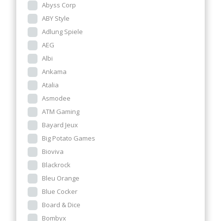
Abyss Corp
ABY Style
Adlung Spiele
AEG
Albi
Ankama
Atalia
Asmodee
ATM Gaming
Bayard Jeux
Big Potato Games
Bioviva
Blackrock
Bleu Orange
Blue Cocker
Board & Dice
Bombyx