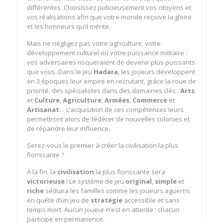
différentes. Choisissez judicieusement vos citoyens et
vos réalisations afin que votre monde reçoive la gloire
et les honneurs qu’il mérite.
Mais ne négligez pas votre agriculture, votre
développement culturel ou votre puissance militaire :
vos adversaires risqueraient de devenir plus puissants
que vous. Dans le jeu
Hadara
, les joueurs développent
en 3 époques leur empire en recrutant, grâce la roue de
priorité, des spécialistes dans des domaines clés :
Arts
et
Culture
,
Agriculture
,
Armées
,
Commerce
et
Artisanat
… L’acquisition de ces compétences leurs
permettront alors de fédérer de nouvelles colonies et
de répandre leur influence.
Serez-vous le premier à créer la civilisation la plus
florissante ?
À la fin, la
civilisation
la plus florissante sera
victorieuse
! Le système de jeu
original
,
simple
et
riche
séduira les familles comme les joueurs aguerris
en quête d’un jeu de
stratégie
accessible et sans
temps mort. Aucun joueur n’est en attente : chacun
participe en permanence.