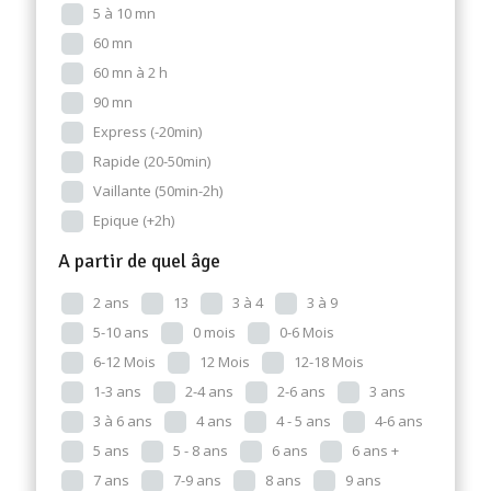
5 à 10 mn
60 mn
60 mn à 2 h
90 mn
Express (-20min)
Rapide (20-50min)
Vaillante (50min-2h)
Epique (+2h)
A partir de quel âge
2 ans
13
3 à 4
3 à 9
5-10 ans
0 mois
0-6 Mois
6-12 Mois
12 Mois
12-18 Mois
1-3 ans
2-4 ans
2-6 ans
3 ans
3 à 6 ans
4 ans
4 - 5 ans
4-6 ans
5 ans
5 - 8 ans
6 ans
6 ans +
7 ans
7-9 ans
8 ans
9 ans