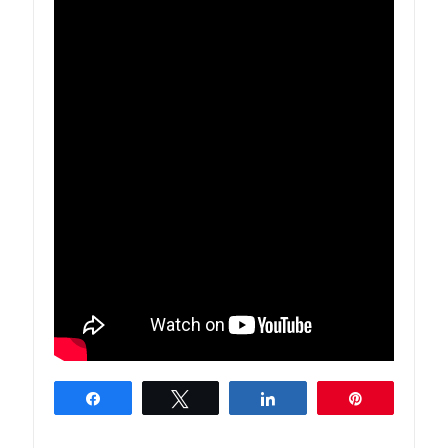
Partagez
Tweetez
Partagez
Épingle