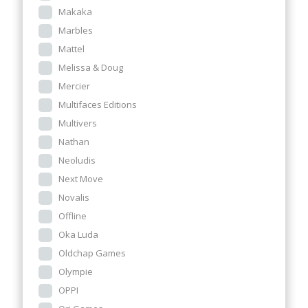
Makaka
Marbles
Mattel
Melissa & Doug
Mercier
Multifaces Editions
Multivers
Nathan
Neoludis
Next Move
Novalis
Offline
Oka Luda
Oldchap Games
Olympie
OPPI