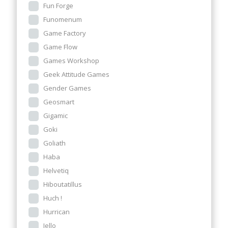
Fun Forge
Funomenum
Game Factory
Game Flow
Games Workshop
Geek Attitude Games
Gender Games
Geosmart
Gigamic
Goki
Goliath
Haba
Helvetiq
Hiboutatillus
Huch !
Hurrican
Iello