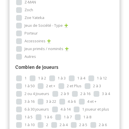
Z-MAN
Zoch
Zoe Yateka
Jeux de Société - Type
Porteur
Accessoires
Jeux primés / nominés
Autres
Combien de joueurs
1
1 à 2
1 à 3
1 à 4
1 à 12
1 à 50
2 et +
2 et Plus
2 à 3
2 ou 4 Joueurs
2 à 9
2 à 16
3 à 4
3 à 16
3 à 22
4 à 6
4 et +
6 à 30 joueurs
4 à 14
1 joueur et plus
1 à 5
1 à 6
1 à 7
1 à 8
1 à 10
2
2 à 4
2 à 5
2 à 6