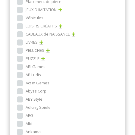
Placement de pièce
JEUX D'IMITATION
Véhicules
LOISIRS CRÉATIFS
CADEAUX de NAISSANCE
LIVRES
PELUCHES
PUZZLE
ABI Games
AB Ludis
Act In Games
Abyss Corp
ABY Style
Adlung Spiele
AEG
Albi
Ankama