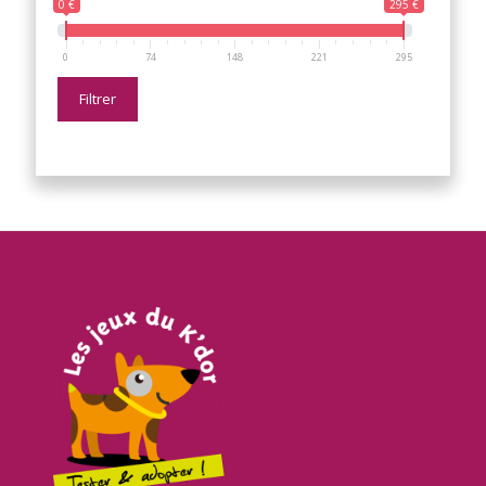
0 €
295 €
0
74
148
221
295
Filtrer