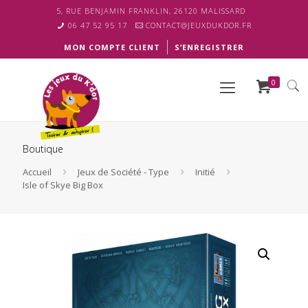
5, RUE BENJAMIN FRANKLIN, 26120 MALISSARD
06 47 52 95 17
CONTACT@JEUXDUKDOR.FR
MON COMPTE CLIENT
S’ENREGISTRER
0
Boutique
Accueil
Jeux de Société - Type
Initié
Isle of Skye Big Box