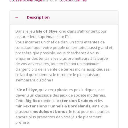
Box
Description
Dans le jeu
Isle of Skye
, cinq clans s’affrontent pour
assurer leur suprématie sur l’île.
Vous incarnez un chef de clan, un
Laird
et tentez de
constituer pour votre peuple un territoire aussi grand et
prospère que possible. Vous chercherez à vous
emparer des terrains les plus prometteurs à la barbe
de vos adversaires, tout en faisant un maximum
d’argent lors de la vente de terres moins auspicieuses.
Le laird qui obtiendra le territoire le plus puissant
s’emparera du trône !
Isle of Skye
, qui a reçu plusieurs prix ludiques, est
devenu un classique des jeux de société modernes.
Cette
Big Box
contient l’
extension Druides
et les
mini-extensions Tunnels & Bordelands
, ainsi que
plusieurs
modules et bonus
, le tout pour des parties
encore plus prenantes de votre jeu de placement
préféré.