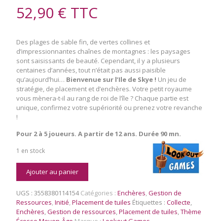
52,90
€
TTC
Des plages de sable fin, de vertes collines et
d’impressionnantes chaînes de montagnes : les paysages
sont saisissants de beauté. Cependant, il y a plusieurs
centaines d’années, tout n’était pas aussi paisible
qu’aujourd’hui…
Bienvenue sur l’Ile de Skye !
U
n jeu de
stratégie, de placement et d’enchères. Votre petit royaume
vous mènera-t-il au rang de roi de l’île ? Chaque partie est
unique, confirmez votre supériorité ou prenez votre revanche
!
Pour 2 à 5 joueurs. A partir de 12 ans. Durée 90 mn.
1 en stock
quantité
Ajouter au panier
de
Isle
UGS :
3558380114154
Catégories :
Enchères
,
Gestion de
of
Ressources
,
Initié
,
Placement de tuiles
Étiquettes :
Collecte
,
Skye
Enchères
,
Gestion de ressources
,
Placement de tuiles
,
Thème
Big
Écosse Moyen-Âge
Marque :
Lookout Games