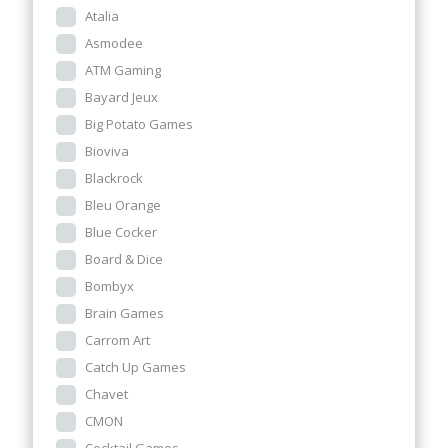
Atalia
Asmodee
ATM Gaming
Bayard Jeux
Big Potato Games
Bioviva
Blackrock
Bleu Orange
Blue Cocker
Board & Dice
Bombyx
Brain Games
Carrom Art
Catch Up Games
Chavet
CMON
Cocktail Games