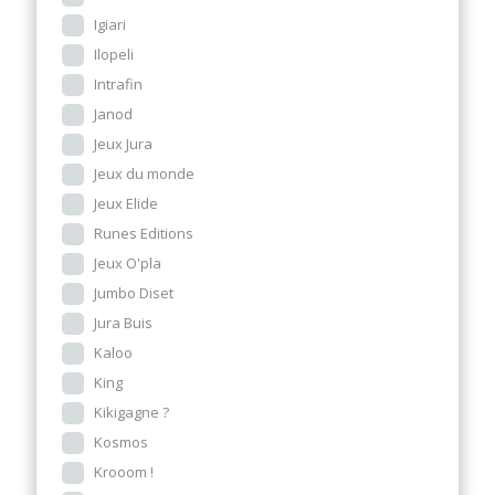
Igiari
Ilopeli
Intrafin
Janod
Jeux Jura
Jeux du monde
Jeux Elide
Runes Editions
Jeux O'pla
Jumbo Diset
Jura Buis
Kaloo
King
Kikigagne ?
Kosmos
Krooom !