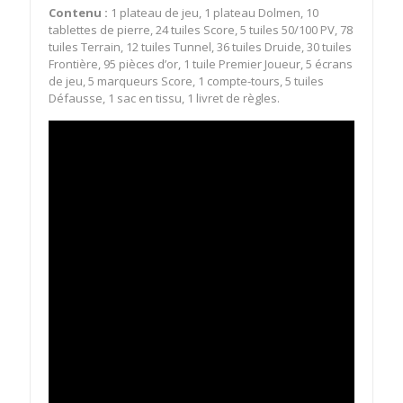
Contenu :
1 plateau de jeu, 1 plateau Dolmen, 10
tablettes de pierre, 24 tuiles Score, 5 tuiles 50/100 PV, 78
tuiles Terrain, 12 tuiles Tunnel, 36 tuiles Druide, 30 tuiles
Frontière, 95 pièces d’or, 1 tuile Premier Joueur, 5 écrans
de jeu, 5 marqueurs Score, 1 compte-tours, 5 tuiles
Défausse, 1 sac en tissu, 1 livret de règles.