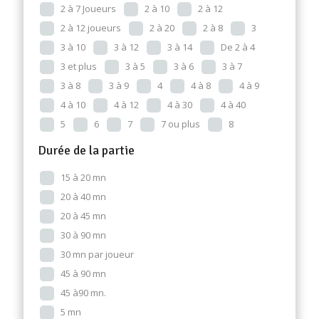
2 à 7 Joueurs
2 à 10
2 à 12
2 à 12 joueurs
2 à 20
2 à 8
3
3 à 10
3 à 12
3 à 14
De 2 à 4
3 et plus
3 à 5
3 à 6
3 à 7
3 à 8
3 à 9
4
4 à 8
4 à 9
4 à 10
4 à 12
4 à 30
4 à 40
5
6
7
7 ou plus
8
Durée de la partie
15 à 20 mn
20 à 40 mn
20 à 45 mn
30 à 90 mn
30 mn par joueur
45 à 90 mn
45 à90 mn.
5 mn