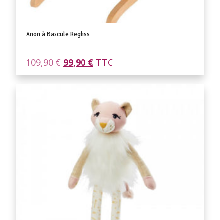
Anon à Bascule Regliss
Le
Le
109,90
€
99,90
€
TTC
prix
prix
initial
actuel
était :
est :
109,90 €.
99,90 €.