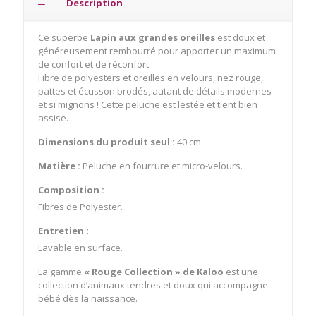
Description
Kaloo
-
Peluche
Ce superbe
Lapin aux grandes oreilles
est doux et
généreusement rembourré pour apporter un maximum
de confort et de réconfort.
Fibre de polyesters et oreilles en velours, nez rouge,
pattes et écusson brodés, autant de détails modernes
et si mignons ! Cette peluche est lestée et tient bien
assise.
Dimensions du produit seul :
40 cm.
Matière :
P
eluche en fourrure et micro-velours.
Composition :
Fibres de Polyester.
Entretien :
Lavable en surface.
La gamme
« Rouge Collection » de Kaloo
est une
collection d’animaux tendres et doux qui accompagne
bébé dès la naissance.