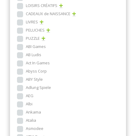
LOISIRS CRÉATIFS
CADEAUX de NAISSANCE
LIVRES
PELUCHES
PUZZLE
ABI Games
AB Ludis
Act In Games
Abyss Corp
ABY Style
Adlung Spiele
AEG
Albi
Ankama
Atalia
Asmodee