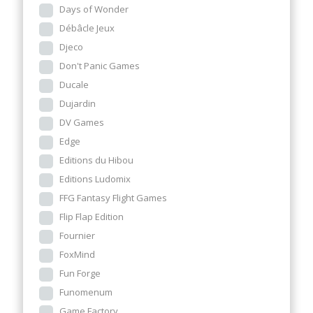
Days of Wonder
Débâcle Jeux
Djeco
Don't Panic Games
Ducale
Dujardin
DV Games
Edge
Editions du Hibou
Editions Ludomix
FFG Fantasy Flight Games
Flip Flap Edition
Fournier
FoxMind
Fun Forge
Funomenum
Game Factory