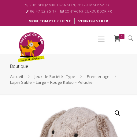
5, RUE BENJAMIN FRANKLIN, 26120 MALISSARD
06 47 52 95 17
CONTACT@JEUXDUKDOR.FR
MON COMPTE CLIENT
S’ENREGISTRER
0
Boutique
Accueil
Jeux de Société - Type
Premier age
Lapin Sable – Large – Rouge Kaloo – Peluche