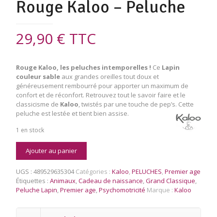
Rouge Kaloo – Peluche
29,90
€
TTC
Rouge Kaloo, les peluches intemporelles !
Ce
Lapin
couleur sable
aux grandes oreilles tout doux et
généreusement rembourré pour apporter un maximum de
confort et de réconfort. Retrouvez tout le savoir faire et le
classicisme de
Kaloo
, twistés par une touche de pep’s. Cette
peluche est lestée et tient bien assise.
1 en stock
quantité
Ajouter au panier
de
Lapin
UGS :
489529635304
Catégories :
Kaloo
,
PELUCHES
,
Premier age
Sable
Étiquettes :
Animaux
,
Cadeau de naissance
,
Grand Classique
,
-
Peluche Lapin
,
Premier age
,
Psychomotricité
Marque :
Kaloo
Large
-
Rouge