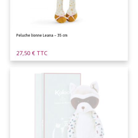
Peluche lionne Leana – 35 cm
27,50
€
TTC