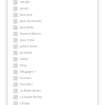
Intrafin
Janod
Jeux Jura
Jeux du monde
Jeux Elide
Runes Editions
Jeux O'pla
Jumbo Diset
Jura Buis
Kaloo
King
Kikigagne ?
Kosmos
Krooom !
La Boite de Jeu
La Haute Roche
L'Éclap