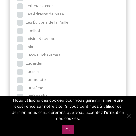
Letheia Games
Les éditions de base
Les Éditions de la Paille
Libellud
Loisirs Nouveaux
Loki
Lucky Duck Games
Ludarden
Ludistri
Ludonaute
Lui Même
Lumberjaks
Nous utilisons des cookies pour vous garantir la meilleure
Macajou
expérience sur notre site. Si vous continuez à utiliser ce
MAD
dernier, nous considérerons que vous acceptez l'utilisation
des cookies.
Makaka
Marbles
Ok