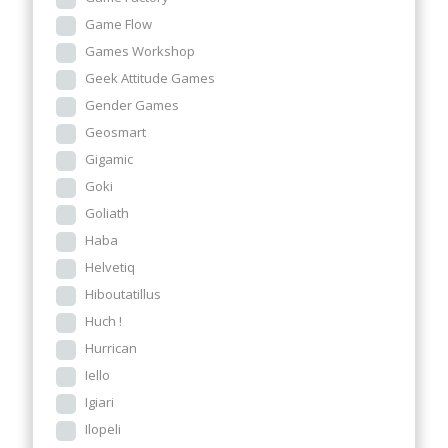
Game Flow
Games Workshop
Geek Attitude Games
Gender Games
Geosmart
Gigamic
Goki
Goliath
Haba
Helvetiq
Hiboutatillus
Huch !
Hurrican
Iello
Igiari
Ilopeli