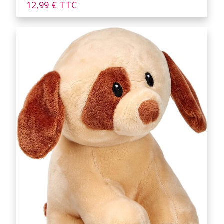
12,99
€
TTC