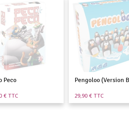
o Peco
Pengoloo (Version B
90
€
TTC
29,90
€
TTC