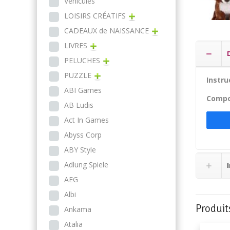
Véhicules
LOISIRS CRÉATIFS
CADEAUX de NAISSANCE
LIVRES
PELUCHES
PUZZLE
Instru
ABI Games
Compos
AB Ludis
Act In Games
Abyss Corp
ABY Style
Adlung Spiele
AEG
Albi
Produit
Ankama
Atalia