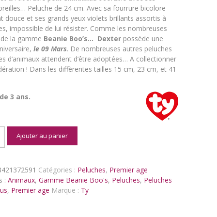
reilles… Peluche de 24 cm. Avec sa fourrure bicolore
 douce et ses grands yeux violets brillants assortis à
les, impossible de lui résister. Comme les nombreuses
 de la gamme
Beanie Boo’s…
Dexter
possède une
niversaire,
le 09 Mars
. De nombreuses autres peluches
bles d’animaux attendent d’être adoptées… A collectionner
ration ! Dans les diffèrentes tailles 15 cm, 23 cm, et 41
 de 3 ans.
k
é
Ajouter au panier
8421372591
Catégories :
Peluches
,
Premier age
s :
Animaux
,
Gamme Beanie Boo's
,
Peluches
,
Peluches
us
,
Premier age
Marque :
Ty