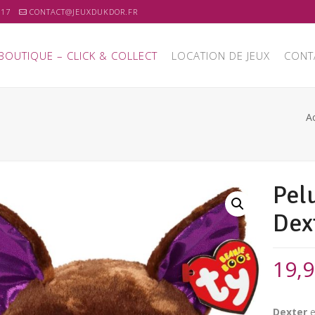
 17
CONTACT@JEUXDUKDOR.FR
BOUTIQUE – CLICK & COLLECT
LOCATION DE JEUX
CONT
Ac
Pel
Dex
19,
Dexter
e