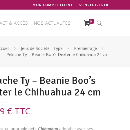
MON COMPTE CLIENT
S’ENREGISTRER
0
ACT & ACCÈS
NOS ACTUALITÉS
cueil
Jeux de Société - Type
Premier age
Peluche Ty – Beanie Boo’s Dexter le Chihuahua 24 cm
uche Ty – Beanie Boo’s
ter le Chihuahua 24 cm
99
€
TTC
st un adorable petit
Chihuahua
adorable avec ses