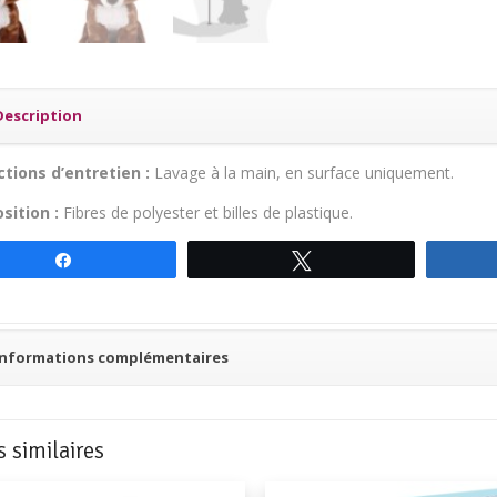
Chihuah
24
cm
Description
ctions d’entretien :
Lavage à la main, en surface uniquement.
ition :
‎Fibres de polyester et billes de plastique.
Partagez
Tweetez
Informations complémentaires
s similaires