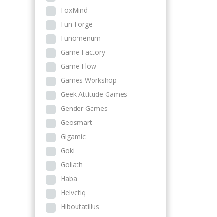
FoxMind
Fun Forge
Funomenum
Game Factory
Game Flow
Games Workshop
Geek Attitude Games
Gender Games
Geosmart
Gigamic
Goki
Goliath
Haba
Helvetiq
Hiboutatillus