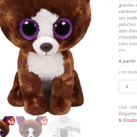
grandes o
extrêment
ses oreil
peluches
date d’an
irrésisti
sans modé
cm.
A partir
2 en stoc
quantit
de
Peluche
Ty
UGS :
00
-
Étiquette
Beanie
& Doudo
Boo's
Dexter
le