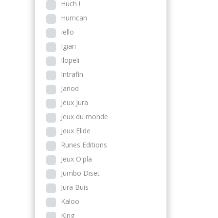
Huch !
Hurrican
Iello
Igiari
Ilopeli
Intrafin
Janod
Jeux Jura
Jeux du monde
Jeux Elide
Runes Editions
Jeux O'pla
Jumbo Diset
Jura Buis
Kaloo
King