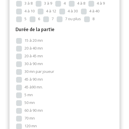
3 à 8
3 à 9
4
4 à 8
4 à 9
4 à 10
4 à 12
4 à 30
4 à 40
5
6
7
7 ou plus
8
Durée de la partie
15 à 20 mn
20 à 40 mn
20 à 45 mn
30 à 90 mn
30 mn par joueur
45 à 90 mn
45 à90 mn.
5 mn
50 mn
60 à 90 mn
70 mn
120 mn