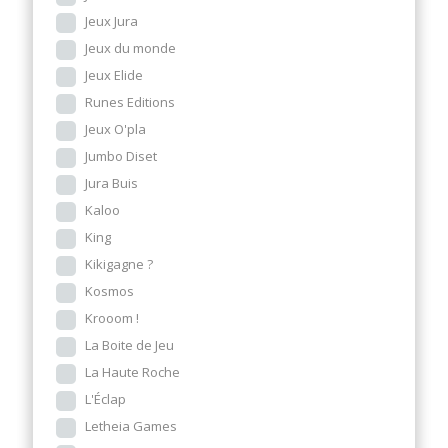
Jeux Jura
Jeux du monde
Jeux Elide
Runes Editions
Jeux O'pla
Jumbo Diset
Jura Buis
Kaloo
King
Kikigagne ?
Kosmos
Krooom !
La Boite de Jeu
La Haute Roche
L'Éclap
Letheia Games