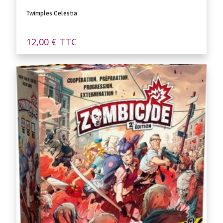
Twimples Celestia
12,00
€
TTC