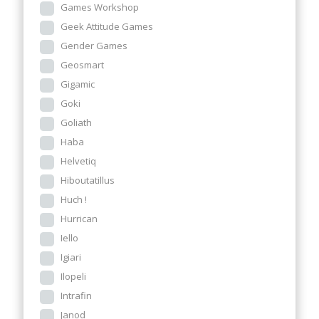
Games Workshop
Geek Attitude Games
Gender Games
Geosmart
Gigamic
Goki
Goliath
Haba
Helvetiq
Hiboutatillus
Huch !
Hurrican
Iello
Igiari
Ilopeli
Intrafin
Janod