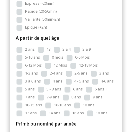
Express (-20min)
Rapide (20-50min)
Vaillante (50min-2h)
Epique (+2h)
A partir de quel âge
2 ans
13
3 à 4
3 à 9
5-10 ans
0 mois
0-6 Mois
6-12 Mois
12 Mois
12-18 Mois
1-3 ans
2-4 ans
2-6 ans
3 ans
3 à 6 ans
4 ans
4 - 5 ans
4-6 ans
5 ans
5 - 8 ans
6 ans
6 ans +
7 ans
7-9 ans
8 ans
9 ans
10-15 ans
16-18 ans
10 ans
12 ans
14 ans
16 ans
18 ans
Primé ou nominé par année