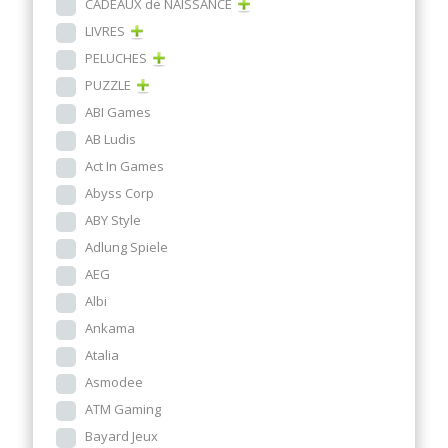
CADEAUX de NAISSANCE
LIVRES
PELUCHES
PUZZLE
ABI Games
AB Ludis
Act In Games
Abyss Corp
ABY Style
Adlung Spiele
AEG
Albi
Ankama
Atalia
Asmodee
ATM Gaming
Bayard Jeux