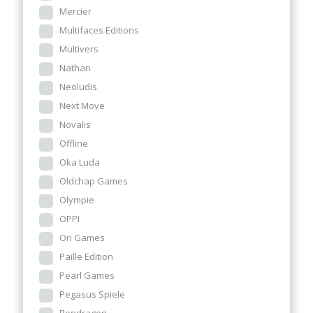
Mercier
Multifaces Editions
Multivers
Nathan
Neoludis
Next Move
Novalis
Offline
Oka Luda
Oldchap Games
Olympie
OPPI
Ori Games
Paille Edition
Pearl Games
Pegasus Spiele