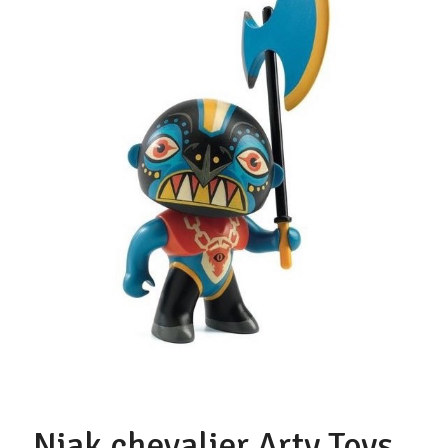
Niak chevalier Arty Toys