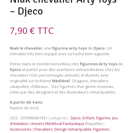
– Djeco
7,90
€
TTC
Niak le chevalier
, une
figurine arty toys
de
Djeco.
Un
chevalier très bien équipé avec sa hache bien aiguisée.
Entrez dans le monde merveilleux des
figurines Arty toys
de
Djeco
et partez pour des aventures extraordinaires chez les
chevaliers ! Des personnages articulés et illustrés avec
originalité sur le thème
Médiéval
: Dragons, chevaliers,
catapultes, châteaux… Des figurines d’un genre nouveau,
crées par des designers et des illustrateurs remarquables.
A partir de 4 ans.
Rupture de stock
UGS :
3070900067431
Catégories :
Djeco
,
Enfant
,
Figurine
,
Jeu
d'imitation
,
Univers Médiéval-Fantastique
Étiquettes :
Accessoires
,
Chevaliers
,
Design remarquable
,
Figurines
,