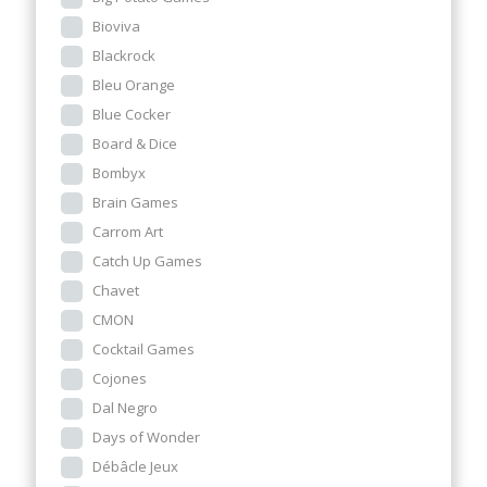
Bioviva
Blackrock
Bleu Orange
Blue Cocker
Board & Dice
Bombyx
Brain Games
Carrom Art
Catch Up Games
Chavet
CMON
Cocktail Games
Cojones
Dal Negro
Days of Wonder
Débâcle Jeux