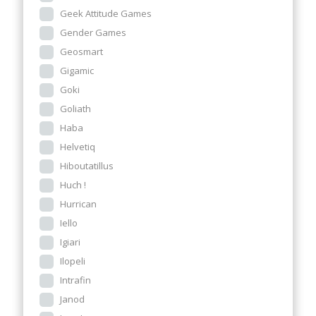
Geek Attitude Games
Gender Games
Geosmart
Gigamic
Goki
Goliath
Haba
Helvetiq
Hiboutatillus
Huch !
Hurrican
Iello
Igiari
Ilopeli
Intrafin
Janod