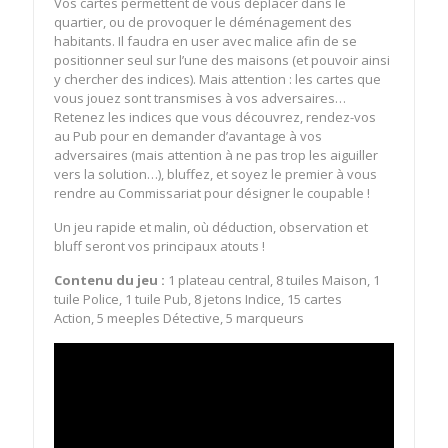
Vos cartes permettent de vous déplacer dans le
quartier, ou de provoquer le déménagement des
habitants. Il faudra en user avec malice afin de se
positionner seul sur l’une des maisons (et pouvoir ainsi
y chercher des indices). Mais attention : les cartes que
vous jouez sont transmises à vos adversaires…
Retenez les indices que vous découvrez, rendez-vos
au Pub pour en demander d’avantage à vos
adversaires (mais attention à ne pas trop les aiguiller
vers la solution…), bluffez, et soyez le premier à vous
rendre au Commissariat pour désigner le coupable !
Un jeu rapide et malin, où déduction, observation et
bluff seront vos principaux atouts !
Contenu du jeu :
1 plateau central, 8 tuiles Maison, 1
tuile Police, 1 tuile Pub, 8 jetons Indice, 15 cartes
Action, 5 meeples Détective, 5 marqueurs