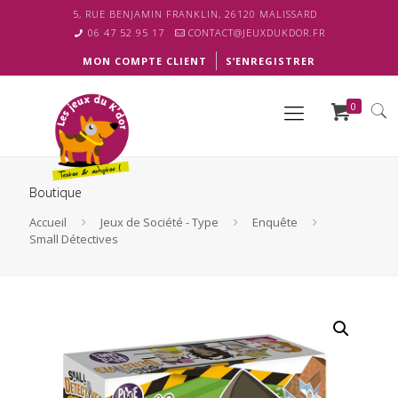
5, RUE BENJAMIN FRANKLIN, 26120 MALISSARD
06 47 52 95 17
CONTACT@JEUXDUKDOR.FR
MON COMPTE CLIENT
S’ENREGISTRER
0
Boutique
Accueil
Jeux de Société - Type
Enquête
Small Détectives