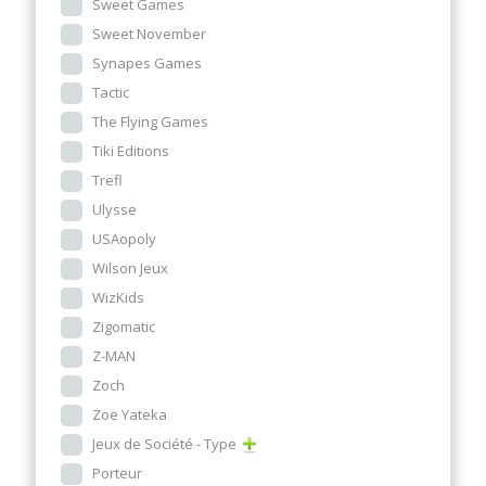
Sweet Games
Sweet November
Synapes Games
Tactic
The Flying Games
Tiki Editions
Trefl
Ulysse
USAopoly
Wilson Jeux
WizKids
Zigomatic
Z-MAN
Zoch
Zoe Yateka
Jeux de Société - Type
Porteur