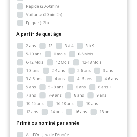
Rapide (20-50min)
Vaillante (50min-2h)
Epique (+2h)
A partir de quel âge
2 ans
13
3 à 4
3 à 9
5-10 ans
0 mois
0-6 Mois
6-12 Mois
12 Mois
12-18 Mois
1-3 ans
2-4 ans
2-6 ans
3 ans
3 à 6 ans
4 ans
4 - 5 ans
4-6 ans
5 ans
5 - 8 ans
6 ans
6 ans +
7 ans
7-9 ans
8 ans
9 ans
10-15 ans
16-18 ans
10 ans
12 ans
14 ans
16 ans
18 ans
Primé ou nominé par année
As d'Or - Jeu de l'Année