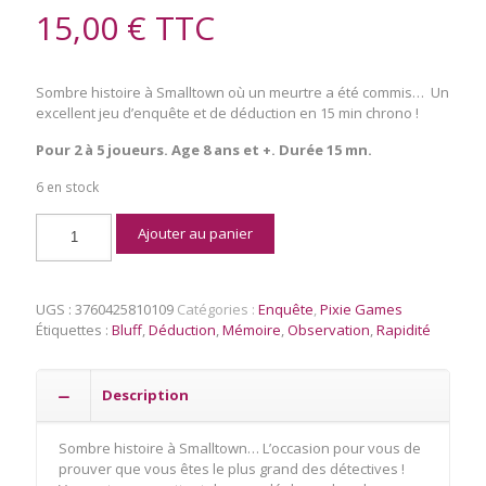
15,00
€
TTC
Sombre histoire à Smalltown où un meurtre a été commis… Un
excellent jeu d’enquête et de déduction en 15 min chrono !
Pour 2 à 5 joueurs. Age 8 ans et +. Durée 15 mn.
6 en stock
quantité
Ajouter au panier
de
Small
Détectives
UGS :
3760425810109
Catégories :
Enquête
,
Pixie Games
Étiquettes :
Bluff
,
Déduction
,
Mémoire
,
Observation
,
Rapidité
Description
Sombre histoire à Smalltown… L’occasion pour vous de
prouver que vous êtes le plus grand des détectives !