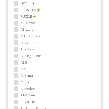
LIVRES
PELUCHES
PUZZLE
ABI Games
AB Ludis
Act In Games
Abyss Corp
ABY Style
Adlung Spiele
AEG
Albi
Ankama
Atalia
Asmodee
ATM Gaming
Bayard Jeux
Big Potato Games