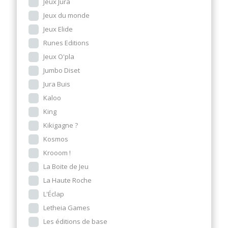
Jeux Jura
Jeux du monde
Jeux Elide
Runes Editions
Jeux O'pla
Jumbo Diset
Jura Buis
Kaloo
King
Kikigagne ?
Kosmos
Krooom !
La Boite de Jeu
La Haute Roche
L'Éclap
Letheia Games
Les éditions de base