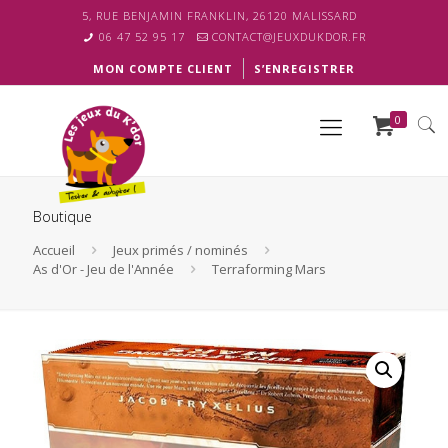
5, RUE BENJAMIN FRANKLIN, 26120 MALISSARD
06 47 52 95 17
CONTACT@JEUXDUKDOR.FR
MON COMPTE CLIENT
S’ENREGISTRER
0
Boutique
Accueil
Jeux primés / nominés
As d'Or - Jeu de l'Année
Terraforming Mars