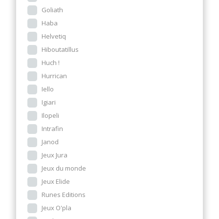
Goliath
Haba
Helvetiq
Hiboutatillus
Huch !
Hurrican
Iello
Igiari
Ilopeli
Intrafin
Janod
Jeux Jura
Jeux du monde
Jeux Elide
Runes Editions
Jeux O'pla