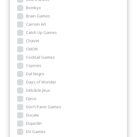
Bombyx
Brain Games
Carrom Art
Catch Up Games
Chavet
CMON
Cocktail Games
Cojones
Dal Negro
Days of Wonder
Débâcle Jeux
Djeco
Don't Panic Games
Ducale
Dujardin
DV Games