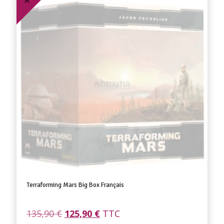
Terraforming Mars Big Box Français
Le
Le
135,90
€
125,90
€
TTC
prix
prix