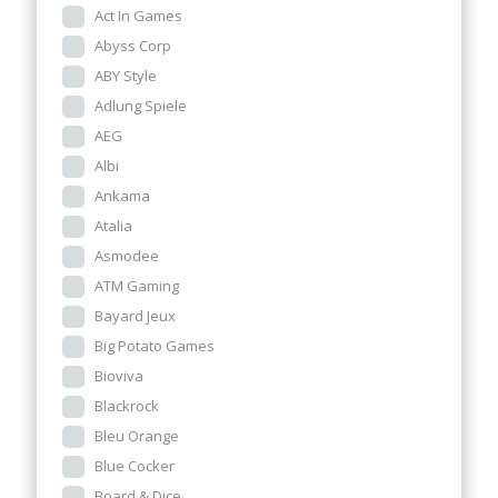
Act In Games
Abyss Corp
ABY Style
Adlung Spiele
AEG
Albi
Ankama
Atalia
Asmodee
ATM Gaming
Bayard Jeux
Big Potato Games
Bioviva
Blackrock
Bleu Orange
Blue Cocker
Board & Dice