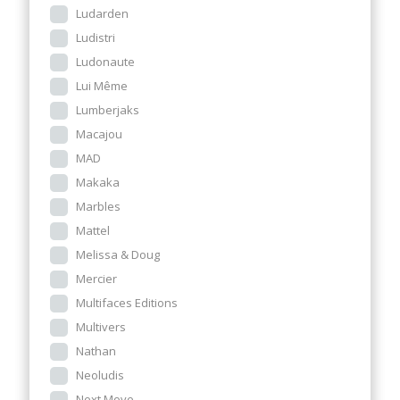
Ludarden
Ludistri
Ludonaute
Lui Même
Lumberjaks
Macajou
MAD
Makaka
Marbles
Mattel
Melissa & Doug
Mercier
Multifaces Editions
Multivers
Nathan
Neoludis
Next Move