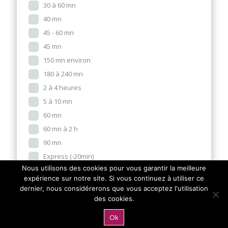
30 à 60 mn
40 mn
45 - 60 mn
45 mn
150 mn environ
180 à 240 mn
2 à 4 heures
5 à 10 mn
60 mn
60 mn à 2 h
90 mn
Express (-20min)
Nous utilisons des cookies pour vous garantir la meilleure
Rapide (20-50min)
expérience sur notre site. Si vous continuez à utiliser ce
Vaillante (50min-2h)
dernier, nous considérerons que vous acceptez l'utilisation
Epique (+2h)
des cookies.
A partir de quel âge
Ok