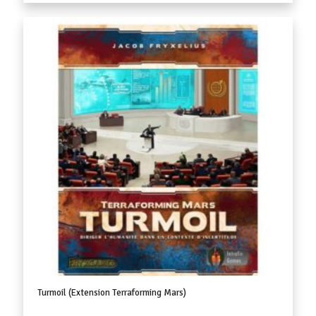
initial
actuel
était :
est :
135,90 €.
125,90 €.
Turmoil (Extension Terraforming Mars)