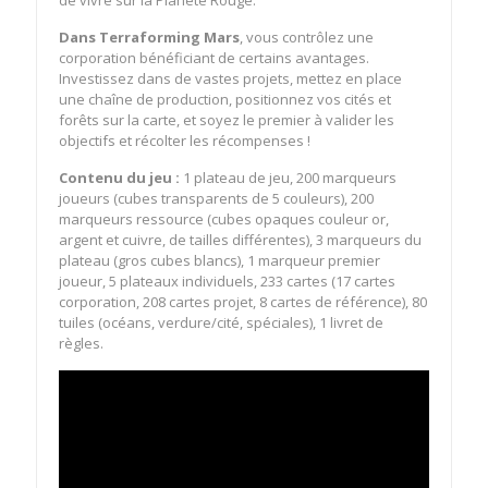
Dans
Terraforming Mars
, vous contrôlez une
corporation bénéficiant de certains avantages.
Investissez dans de vastes projets, mettez en place
une chaîne de production, positionnez vos cités et
forêts sur la carte, et soyez le premier à valider les
objectifs et récolter les récompenses !
Contenu du jeu :
1 plateau de jeu, 200 marqueurs
joueurs (cubes transparents de 5 couleurs), 200
marqueurs ressource (cubes opaques couleur or,
argent et cuivre, de tailles différentes), 3 marqueurs du
plateau (gros cubes blancs), 1 marqueur premier
joueur, 5 plateaux individuels, 233 cartes (17 cartes
corporation, 208 cartes projet, 8 cartes de référence), 80
tuiles (océans, verdure/cité, spéciales), 1 livret de
règles.