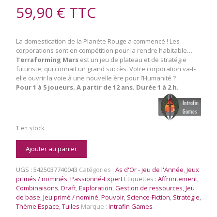
59,90
€
TTC
La domestication de la Planète Rouge a commencé ! Les
corporations sont en compétition pour la rendre habitable…
Terraforming Mars
est un jeu de plateau et de stratégie
futuriste, qui connait un grand succès. Votre corporation va-t-
elle ouvrir la voie à une nouvelle ère pour l’Humanité ?
Pour 1 à 5 joueurs. A partir de 12 ans. Durée 1 à 2 h.
1 en stock
quantité
Ajouter au panier
de
Terraforming
UGS :
5425037740043
Catégories :
As d'Or - Jeu de l'Année
,
Jeux
Mars
primés / nominés
,
Passionné-Expert
Étiquettes :
Affrontement
,
Combinaisons
,
Draft
,
Exploration
,
Gestion de ressources
,
Jeu
de base
,
Jeu primé / nominé
,
Pouvoir
,
Science-Fiction
,
Stratégie
,
Thème Espace
,
Tuiles
Marque :
Intrafin Games