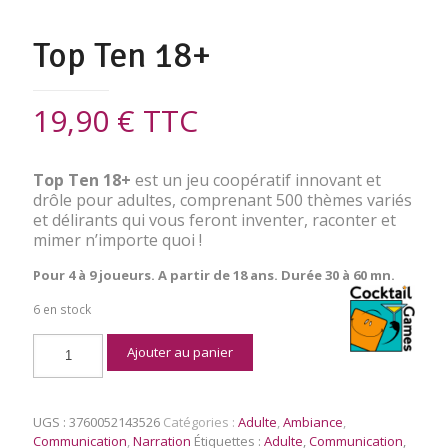
Top Ten 18+
19,90
€
TTC
Top Ten 18+
est un jeu coopératif innovant et
drôle pour adultes, comprenant 500 thèmes variés
et délirants qui vous feront inventer, raconter et
mimer n’importe quoi !
Pour 4 à 9 joueurs. A partir de 18 ans. Durée 30 à 60 mn.
6 en stock
quantité
Ajouter au panier
de
Top
Ten
18+
UGS :
3760052143526
Catégories :
Adulte
,
Ambiance
,
Communication
,
Narration
Étiquettes :
Adulte
,
Communication
,