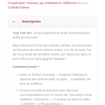
Coopération
,
Humour
,
Jeu d'Ambiance
,
Réflexion
Marque :
Cocktail Games
Description
Top Ten 18 +
, un jeu d’ambiance et de communication
drôle et innovant !
Répondez tous à l’un des thèmes (drôles ou étonnants)
en fonction de votre numéro (entre 1 et 10). Ensuite, l’un
de vous tente de remettre toutes ces réponses dans le
bon ordre pour faire gagner l’équipe !
Comment jouer ?
Lisez un thème. Exemple : « Regarde chéri(e) j’ai
apporté des préservatifs au goût … Complétez du
pire au meilleur.
Chacun invente et annonce une réponse
correspondant à son n° secret de 1 (le pire) à 10 (le
meilleur) :« Épinards » ; « Caramel au beurre salé» ;
« Cendrier » ; « Pizza ananas »…