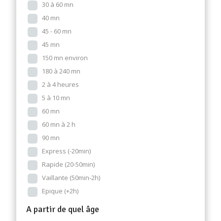
30 à 60 mn
40 mn
45 - 60 mn
45 mn
150 mn environ
180 à 240 mn
2 à 4 heures
5 à 10 mn
60 mn
60 mn à 2 h
90 mn
Express (-20min)
Rapide (20-50min)
Vaillante (50min-2h)
Epique (+2h)
A partir de quel âge