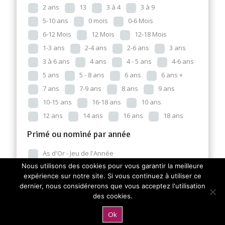
2 ans
13
3 à 4
3 à 9
5-10 ans
0 mois
0-6 Mois
6-12 Mois
12 Mois
12-18 Mois
1-3 ans
2-4 ans
2-6 ans
3 ans
3 à 6 ans
4 ans
4 - 5 ans
4-6 ans
5 ans
5 - 8 ans
6 ans
6 ans +
7 ans
7-9 ans
8 ans
9 ans
10-15 ans
16-18 ans
10 ans
12 ans
14 ans
16 ans
18 ans
Primé ou nominé par année
As d'Or - Jeu de l'Année
Nous utilisons des cookies pour vous garantir la meilleure
Nominé pour l'As d'Or
expérience sur notre site. Si vous continuez à utiliser ce
dernier, nous considérerons que vous acceptez l'utilisation
2015
2023
2025
des cookies.
Ark Nova a remporté l'As d’Or Cannes 2023 Expert
!
Ok