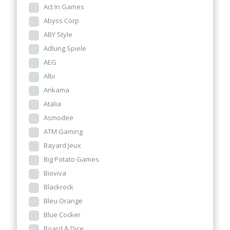
Act In Games
Abyss Corp
ABY Style
Adlung Spiele
AEG
Albi
Ankama
Atalia
Asmodee
ATM Gaming
Bayard Jeux
Big Potato Games
Bioviva
Blackrock
Bleu Orange
Blue Cocker
Board & Dice