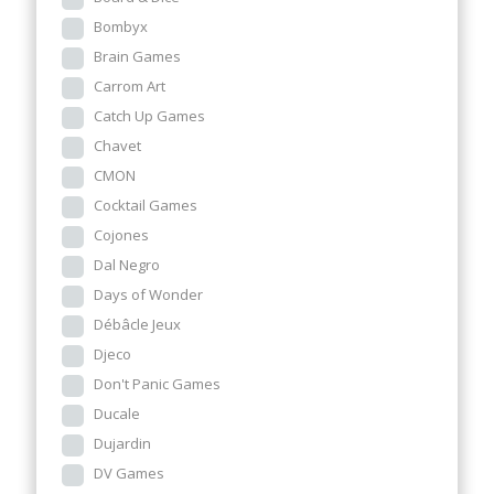
Bombyx
Brain Games
Carrom Art
Catch Up Games
Chavet
CMON
Cocktail Games
Cojones
Dal Negro
Days of Wonder
Débâcle Jeux
Djeco
Don't Panic Games
Ducale
Dujardin
DV Games