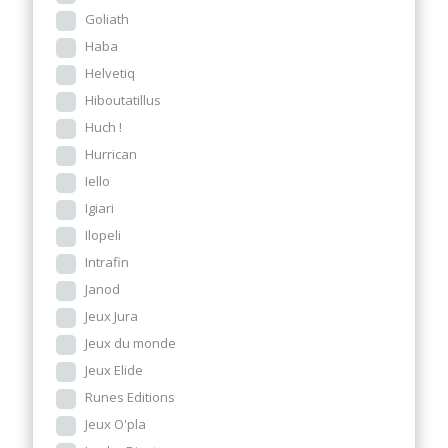
Goliath
Haba
Helvetiq
Hiboutatillus
Huch !
Hurrican
Iello
Igiari
Ilopeli
Intrafin
Janod
Jeux Jura
Jeux du monde
Jeux Elide
Runes Editions
Jeux O'pla