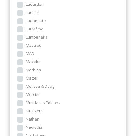
Ludarden
Ludistri
Ludonaute
Lui Même
Lumberjaks
Macajou
MAD
Makaka
Marbles
Mattel
Melissa & Doug
Mercier
Multifaces Editions
Multivers
Nathan
Neoludis
Next Move