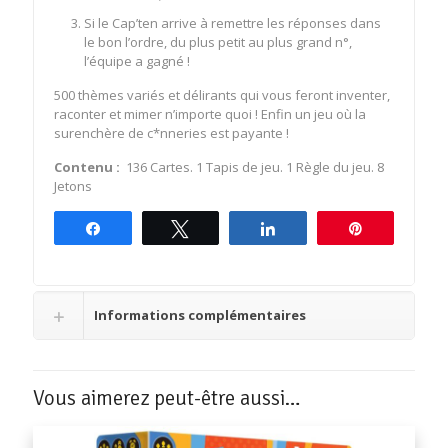
Si le Cap’ten arrive à remettre les réponses dans
le bon l’ordre, du plus petit au plus grand n°,
l’équipe a gagné !
500 thèmes variés et délirants qui vous feront inventer,
raconter et mimer n’importe quoi ! Enfin un jeu où la
surenchère de c*nneries est payante !
Contenu :
136 Cartes. 1 Tapis de jeu. 1 Règle du jeu. 8
Jetons
Partagez
Tweetez
Partagez
Épingle
Informations complémentaires
Vous aimerez peut-être aussi…