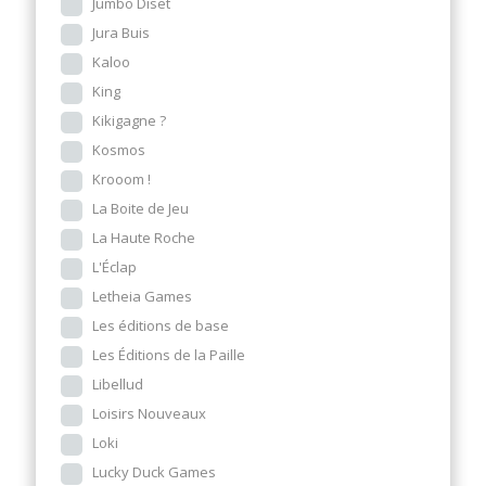
Jumbo Diset
Jura Buis
Kaloo
King
Kikigagne ?
Kosmos
Krooom !
La Boite de Jeu
La Haute Roche
L'Éclap
Letheia Games
Les éditions de base
Les Éditions de la Paille
Libellud
Loisirs Nouveaux
Loki
Lucky Duck Games